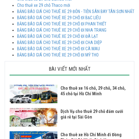
Cho thuê xe 29 chỗ Thaco mới
BẢNG BÁO GIÁ CHO THUÊ XE 29 ĐÓN - TIỄN SÂN BAY TÂN SƠN NHẤT
BẢNG BÁO GIÁ CHO THUÊ XE 29 CHỖ ĐI BẠC LIÊU
BẢNG BÁO GIÁ CHO THUÊ XE 29 CHỖ ĐI PHAN THIẾT
BẢNG BÁO GIÁ CHO THUÊ XE 29 CHỖ ĐI NHA TRANG
BẢNG BÁO GIÁ CHO THUÊ XE 29 CHỖ ĐI ĐÀ LẠT
BẢNG BÁO GIÁ CHO THUÊ XE 29 CHỖ ĐI CHA DIỆP
BẢNG BÁO GIÁ CHO THUÊ XE 29 CHỖ ĐI CÀ MAU
BẢNG BÁO GIÁ CHO THUÊ XE 29 CHỖ ĐI MỸ THO
BÀI VIẾT MỚI NHẤT
Cho thuê xe 16 chỗ, 29 chỗ, 34 chỗ,
45 chỗ tại Hồ Chí Minh
Dịch Vụ cho thuê 29 chỗ đám cưới
giá rẻ tại Sài Gòn
Cho thuê xe Hồ Chí Minh đi Đồng