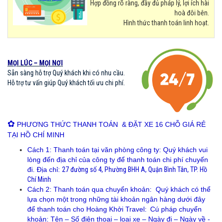
Hợp đồng rõ ràng, đầy đủ pháp lý, lợi ích hài
hoà đôi bên.
Hình thức thanh toán linh hoạt.
MỌI LÚC – MỌI NƠI
Sẵn sàng hỗ trợ Quý khách khi có nhu cầu.
Hỗ trợ tư vấn giúp Quý khách tối ưu chi phí.
✿
PHƯƠNG THỨC THANH TOÁN & ĐẶT XE 16 CHỖ GIÁ RẺ
TẠI HỒ CHÍ MINH
Cách 1: Thanh toán tại văn phòng công ty: Quý khách vui
lòng đến địa chỉ của công ty để thanh toán chi phí chuyến
đi. Địa chỉ:
27 đường số 4, Phường BHH A, Quận Bình Tân, TP. Hồ
Chí Minh
Cách 2: Thanh toán qua chuyển khoản: Quý khách có thể
lựa chọn một trong những tài khoản ngân hàng dưới đây
để thanh toán cho Hoàng Khởi Travel:
Cú pháp chuyển
khoản: Tên – Số điện thoại – loại xe – Ngày đi – Ngày về -