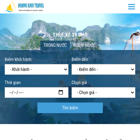
Togg
navi
THUÊ XE 29 CHỖ
Trang chủ
Thuê xe 29 chỗ
TRONG NƯỚC
NGOÀI NƯỚC
Điểm khởi hành
Điểm đến
Thời gian
Chọn giá
Tìm kiếm