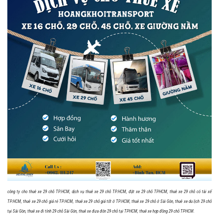
công ty cho thuê xe 29 chỗ TP.HCM, dịch vụ thuê xe 29 chỗ TP.HCM, đặt xe 29 chỗ TPHCM, thuê xe 29 chỗ có tài xế
TP.HCM, thuê xe 29 chỗ giá rẻ TP.HCM, thuê xe 29 chỗ giá tốt ở TP.HCM, thuê xe 29 chỗ ở Sài Gòn, thuê xe du lịch 29 chỗ
tại Sài Gòn, thuê xe đi tỉnh 29 chỗ Sài Gòn, thuê xe đưa đón 29 chỗ tại TPHCM, thuê xe hợp đồng 29 chỗ TPHCM.