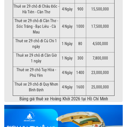
Thuê xe 29 chỗ đi Châu Đốc -
4 Ngày
900
15,500,000
Hà Tiên - Cần Thơ
Thuê xe 29 chỗ đi Cần Thơ -
Sóc Trăng - Bạc Liêu - Cà
4 Ngày
1000
17,500,000
Mau
Thuê xe 29 chỗ đi Củ Chi 1
1 Ngày
80
4,500,000
ngày
Thuê xe 29 chỗ đi Cần Giờ
1 Ngày
300
7,800,000
1 ngày
Thuê xe 29 chỗ Tuy Hòa -
4 Ngày
1400
23,000,000
Phú Yên
Thuê xe 29 chỗ đi Quy Nhơn
4 Ngày
1600
25,000,000
Bình Định
Bảng giá thuê xe Hoàng Khởi 2026 tại Hồ Chí Minh