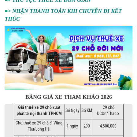
=> THỦ TỤC THUÊ XE ĐƠN GIẢN
=> NHẬN THANH TOÁN KHI CHUYẾN ĐI KẾT
THÚC
BẢNG GIÁ XE THAM KHẢO 2026
Giá thuê xe 29 chỗ xuất
29 chỗ
Số Ngày
Số KM
phát từ nội thành TPHCM
UCOn/Thaco
Cho thuê xe 29 chỗ đi Vũng
1 ngày
200
4,500,000
Tàu/Long Hải