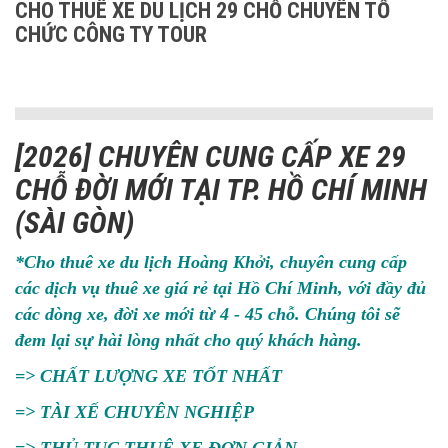
CHO THUÊ XE DU LỊCH 29 CHỖ CHUYÊN TỔ
CHỨC CÔNG TY TOUR
[2026] CHUYÊN CUNG CẤP XE 29
CHỖ ĐỜI MỚI TẠI TP. HỒ CHÍ MINH
(SÀI GÒN)
*Cho thuê xe du lịch Hoàng Khởi, chuyên cung cấp
các dịch vụ thuê xe giá rẻ tại Hồ Chí Minh, với đầy đủ
các dòng xe, đời xe mới từ 4 - 45 chỗ. Chúng tôi sẽ
đem lại sự hài lòng nhất cho quý khách hàng.
=> CHẤT LƯỢNG XE TỐT NHẤT
=> TÀI XẾ CHUYÊN NGHIỆP