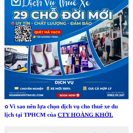
Vì sao nên lựa chọn dịch vụ cho thuê xe du
✿
lịch tại TPHCM của
CTY HOÀNG KHỞI.