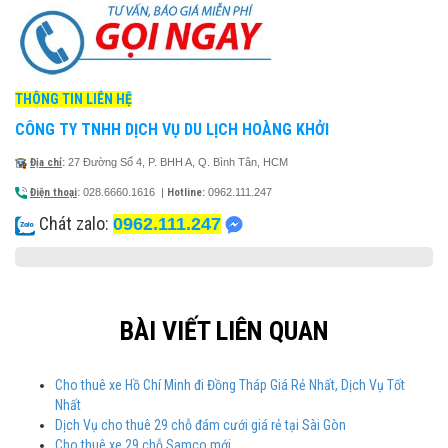
THÔNG TIN LIÊN HỆ
CÔNG TY TNHH DỊCH VỤ DU LỊCH HOÀNG KHỞI
Địa chỉ
:
27 Đường Số 4, P. BHH A, Q. Bình Tân, HCM
Điện thoại
:
028.6660.1616
|
Hotline:
0962.111.247
Chát zalo:
0962.111.247
BÀI VIẾT LIÊN QUAN
Cho thuê xe Hồ Chí Minh đi Đồng Tháp Giá Rẻ Nhất, Dịch Vụ Tốt
Nhất
Dịch Vụ cho thuê 29 chỗ đám cưới giá rẻ tại Sài Gòn
Cho thuê xe 29 chỗ Samco mới