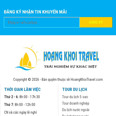
ĐĂNG KÝ NHẬN TIN KHUYẾN MÃI
ĐĂNG KÝ
Copyright © 2026 - Bản quyền thuộc về HoangKhoiTravel.com
THỜI GIAN LÀM VIỆC
TOUR DU LỊCH
Thứ 2 - 6:
8h:00 - 17h:30
Tour du lịch 5 sao
Tour doanh nghiệp
Thứ 7:
8h:00 - 12h:00
Du lịch nước ngoài
CN và các ngày lễ nghỉ