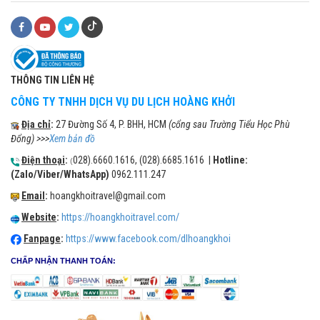
THÔNG TIN LIÊN HỆ
CÔNG TY TNHH DỊCH VỤ DU LỊCH HOÀNG KHỞI
Địa chỉ
:
27 Đường Số 4, P. BHH, HCM
(cổng sau Trường Tiểu Học Phù
Đổng) >>>
Xem bản đồ
Điện thoại
:
028).6660.1616, (028).6685.1616 |
Hotline:
(
(Zalo/Viber/WhatsApp)
0962.111.247
Email
:
hoangkhoitravel@gmail.com
Website
:
https://hoangkhoitravel.com/
Fanpage
:
https://www.facebook.com/dlhoangkhoi
CHẤP NHẬN THANH TOÁN: