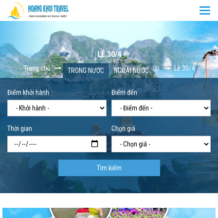
Togg
navi
LỄ 30/4
Trang chủ
Tour trong nước
Tour theo dịp
Lễ 30/4
TRONG NƯỚC
NGOÀI NƯỚC
Điểm khởi hành
Điểm đến
Thời gian
Chọn giá
Tìm kiếm