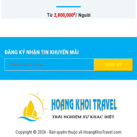
đ
Từ
2,800,000
/ Người
ĐĂNG KÝ NHẬN TIN KHUYẾN MÃI
ĐĂNG KÝ
Copyright © 2026 - Bản quyền thuộc về HoangKhoiTravel.com