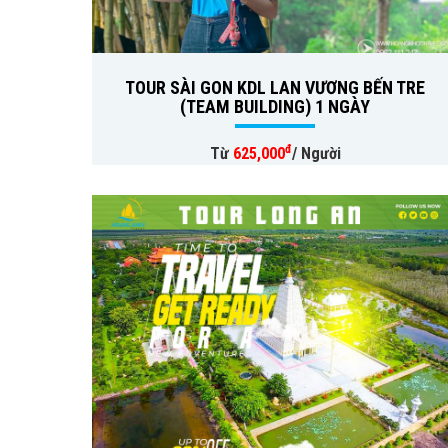
TOUR SÀI GON KDL LAN VƯƠNG BẾN TRE
(TEAM BUILDING) 1 NGÀY
đ
Từ
625,000
/ Người