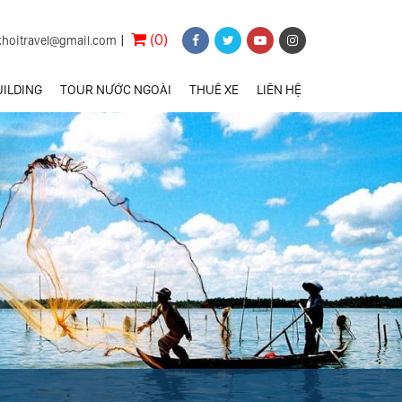
(0)
khoitravel@gmail.com
|
ILDING
TOUR NƯỚC NGOÀI
THUÊ XE
LIÊN HỆ