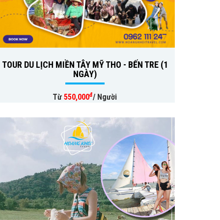
TOUR DU LỊCH MIỀN TÂY MỸ THO - BẾN TRE (1
NGÀY)
đ
Từ
550,000
/ Người