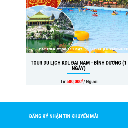
TOUR DU LỊCH KDL ĐẠI NAM - BÌNH DƯƠNG (1
NGÀY)
đ
Từ
580,000
/ Người
ĐĂNG KÝ NHẬN TIN KHUYẾN MÃI