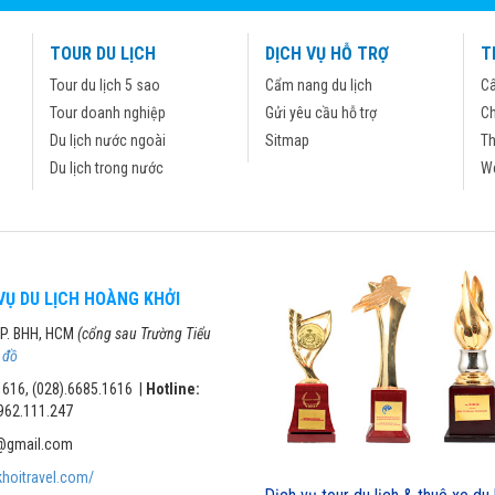
TOUR DU LỊCH
DỊCH VỤ HỖ TRỢ
T
Tour du lịch 5 sao
Cẩm nang du lịch
Câ
Tour doanh nghiệp
Gửi yêu cầu hỗ trợ
Ch
Du lịch nước ngoài
Sitmap
Th
Du lịch trong nước
We
VỤ DU LỊCH HOÀNG KHỞI
 P. BHH, HCM
(cổng sau Trường Tiểu
 đồ
1616, (028).6685.1616 |
Hotline:
962.111.247
l@gmail.com
khoitravel.com/