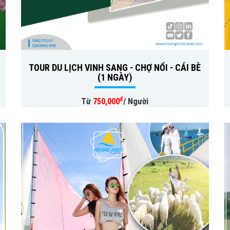
TOUR DU LỊCH VINH SANG - CHỢ NỔI - CÁI BÈ
(1 NGÀY)
đ
Từ
750,000
/ Người