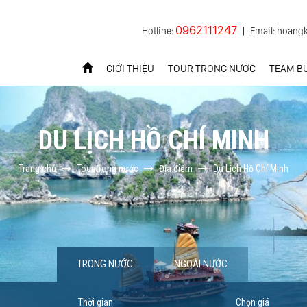
0962111247
Hotline:
|
Email: hoang
GIỚI THIỆU
TOUR TRONG NƯỚC
TEAM BU
DU LỊCH HỒ CHÍ MINH
Trang chủ
Tour trong nước
Địa điểm
Du Lịch Hồ Chí Minh
TRONG NƯỚC
NGOÀI NƯỚC
Thời gian
Chọn giá