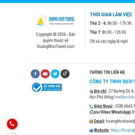
THỜI GIAN LÀM VIỆC
Thứ 2 - 6:
8h:00 - 17h:30
Thứ 7:
8h:00 - 12h:00
Copyright © 2026 - Bản
quyền thuộc về
CN và các ngày lễ nghỉ
HoangKhoiTravel.com
THÔNG TIN LIÊN HỆ
CÔNG TY TNHH DỊCH 
Địa chỉ
:
27 Đường Số 4,
Học Phù Đổng) >>>
Xem bản
Điện thoại
:
028).6660.
(
(Zalo/Viber/WhatsApp)
0
Email
:
hoangkhoitrave
Website
:
https://hoang