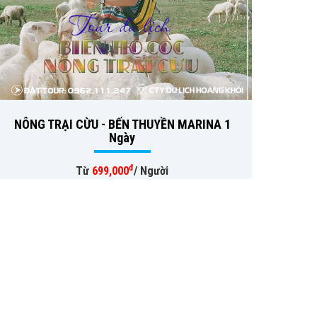
NÔNG TRẠI CỪU - BẾN THUYỀN MARINA 1
Ngày
đ
Từ
699,000
/ Người