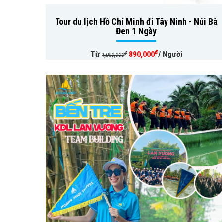
Tour du lịch Hồ Chí Minh đi Tây Ninh - Núi Bà
Đen 1 Ngày
đ
Từ
890,000
/ Người
đ
1,080,000