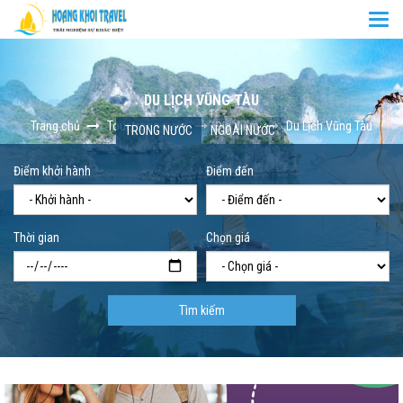
Togg
navi
DU LỊCH VŨNG TÀU
Trang chủ
Tour trong nước
Địa điểm
Du Lịch Vũng Tàu
TRONG NƯỚC
NGOÀI NƯỚC
Điểm khởi hành
Điểm đến
Thời gian
Chọn giá
Tìm kiếm