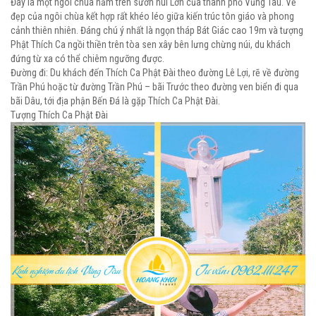
Đây là một ngôi chùa nằm trên sườn núi Lớn của thành phố Vũng Tàu. Vẻ
đẹp của ngôi chùa kết hợp rất khéo léo giữa kiến trúc tôn giáo và phong
cảnh thiên nhiên. Đáng chú ý nhất là ngọn tháp Bát Giác cao 19m và tượng
Phật Thích Ca ngồi thiền trên tòa sen xây bên lưng chừng núi, du khách
đứng từ xa có thể chiêm ngưỡng được.
Đường đi: Du khách đến Thích Ca Phật Đài theo đường Lê Lợi, rẽ về đường
Trần Phú hoặc từ đường Trần Phú – bãi Trước theo đường ven biển đi qua
bãi Dâu, tới địa phận Bến Đá là gặp Thích Ca Phật Đài.
Tượng Thích Ca Phật Đài