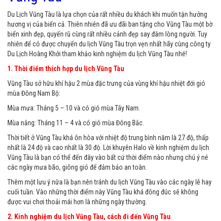
Du Lịch Vũng Tàu là lựa chọn của rất nhiều du khách khi muốn tận hưởng
hương vị của biển cả. Thiên nhiên đã ưu đãi ban tặng cho Vũng Tàu một bờ
biển xinh đẹp, quyến rũ cùng rất nhiều cảnh đẹp say đắm lòng người. Tuy
nhiên để có được chuyến du lịch Vũng Tàu trọn vẹn nhất hãy cùng công ty
Du Lịch Hoàng Khởi tham khảo kinh nghiệm du lịch Vũng Tàu nhé!
1. Thời điểm thích hợp du lịch Vũng Tàu
Vũng Tàu sở hữu khí hậu 2 mùa đặc trưng của vùng khí hậu nhiệt đới gió
mùa Đông Nam Bộ:
Mùa mưa: Tháng 5 – 10 và có gió mùa Tây Nam.
Mùa nắng: Tháng 11 – 4 và có gió mùa Đông Bắc.
Thời tiết ở Vũng Tàu khá ôn hòa với nhiệt độ trung bình năm là 27 độ, thấp
nhất là 24 độ và cao nhất là 30 độ. Lời khuyên Halo về kinh nghiệm du lịch
Vũng Tàu là bạn có thể đến đây vào bất cứ thời điểm nào nhưng chú ý né
các ngày mưa bão, giông gió để đảm bảo an toàn.
Thêm một lưu ý nữa là bạn nên tránh du lịch Vũng Tàu vào các ngày lễ hay
cuối tuần. Vào những thời điểm này Vũng Tàu khá đông đúc sẽ không
được vui chơi thoải mái hơn là những ngày thường.
2. Kinh nghiệm du lịch Vũng Tàu, cách đi đến Vũng Tàu