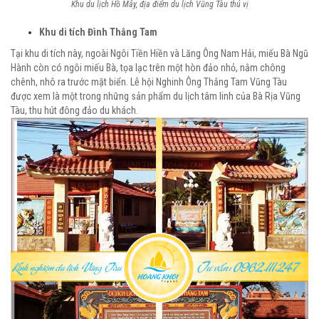
Khu du lịch Hồ Mây, địa điểm du lịch Vũng Tàu thú vị
Khu di tích Đình Thắng Tam
Tại khu di tích này, ngoài Ngôi Tiền Hiền và Lăng Ông Nam Hải, miếu Bà Ngũ
Hành còn có ngôi miếu Bà, tọa lạc trên một hòn đảo nhỏ, nằm chông
chênh, nhô ra trước mặt biển. Lễ hội Nghinh Ông Thắng Tam Vũng Tàu
được xem là một trong những sản phẩm du lịch tâm linh của Bà Rịa Vũng
Tàu, thu hút đông đảo du khách.