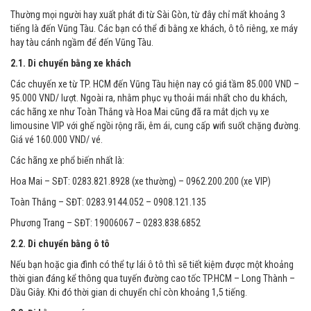
Thường mọi người hay xuất phát đi từ Sài Gòn, từ đây chỉ mất khoảng 3
tiếng là đến Vũng Tàu. Các bạn có thể đi bằng xe khách, ô tô riêng, xe máy
hay tàu cánh ngầm để đến Vũng Tàu.
2.1. Di chuyển bằng xe khách
Các chuyến xe từ TP. HCM đến Vũng Tàu hiện nay có giá tầm 85.000 VND –
95.000 VND/ lượt. Ngoài ra, nhằm phục vụ thoải mái nhất cho du khách,
các hãng xe như Toàn Thắng và Hoa Mai cũng đã ra mắt dịch vụ xe
limousine VIP với ghế ngồi rộng rãi, êm ái, cung cấp wifi suốt chặng đường.
Giá vé 160.000 VND/ vé.
Các hãng xe phổ biến nhất là:
Hoa Mai – SĐT: 0283.821.8928 (xe thường) – 0962.200.200 (xe VIP)
Toàn Thắng – SĐT: 0283.9144.052 – 0908.121.135
Phương Trang – SĐT: 19006067 – 0283.838.6852
2.2. Di chuyển bằng ô tô
Nếu bạn hoặc gia đình có thể tự lái ô tô thì sẽ tiết kiệm được một khoảng
thời gian đáng kể thông qua tuyến đường cao tốc TP.HCM – Long Thành –
Dầu Giây. Khi đó thời gian di chuyển chỉ còn khoảng 1,5 tiếng.