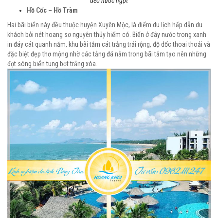
đèo nước ngọt
Hồ Cốc – Hồ Tràm
Hai bãi biển này đều thuộc huyện Xuyên Mộc, là điểm du lịch hấp dẫn du
khách bởi nét hoang sơ nguyên thủy hiếm có. Biển ở đây nước trong xanh
in đáy cát quanh năm, khu bãi tắm cát trắng trải rộng, độ dốc thoai thoải và
đặc biệt đẹp thơ mộng nhờ các tảng đá nằm trong bãi tắm tạo nên những
đợt sóng biển tung bọt trắng xóa.