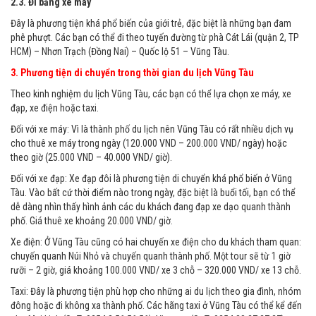
2.3. Đi bằng xe máy
Đây là phương tiện khá phổ biến của giới trẻ, đặc biệt là những bạn đam
phê phượt. Các bạn có thể đi theo tuyến đường từ phà Cát Lái (quận 2, TP
HCM) – Nhơn Trạch (Đồng Nai) – Quốc lộ 51 – Vũng Tàu.
3. Phương tiện di chuyển trong thời gian du lịch Vũng Tàu
Theo kinh nghiệm du lịch Vũng Tàu, các bạn có thể lựa chọn xe máy, xe
đạp, xe điện hoặc taxi.
Đối với xe máy: Vì là thành phố du lịch nên Vũng Tàu có rất nhiều dịch vụ
cho thuê xe máy trong ngày (120.000 VND – 200.000 VND/ ngày) hoặc
theo giờ (25.000 VND – 40.000 VND/ giờ).
Đối với xe đạp: Xe đạp đôi là phương tiện di chuyển khá phổ biến ở Vũng
Tàu. Vào bất cứ thời điểm nào trong ngày, đặc biệt là buổi tối, bạn có thể
dễ dàng nhìn thấy hình ảnh các du khách đang đạp xe dạo quanh thành
phố. Giá thuê xe khoảng 20.000 VND/ giờ.
Xe điện: Ở Vũng Tàu cũng có hai chuyến xe điện cho du khách tham quan:
chuyến quanh Núi Nhỏ và chuyến quanh thành phố. Một tour sẽ từ 1 giờ
rưỡi – 2 giờ, giá khoảng 100.000 VND/ xe 3 chỗ – 320.000 VND/ xe 13 chỗ.
Taxi: Đây là phương tiện phù hợp cho những ai du lịch theo gia đình, nhóm
đông hoặc đi không xa thành phố. Các hãng taxi ở Vũng Tàu có thể kể đến