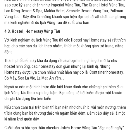
sao cực kỳ sang chảnh như Imperial Vũng Tàu, The Grand Hotel Vũng Tàu,
Lan Rừng Resort & Spa, Malibu Hotel, Seaside Resort Vung Tau, Pullman
Vung Tau… Đây đều là những khách sạn hiện đại, cơ sở vật chất sang trọng
mà kinh nghiệm đi du lịch Vũng Tàu đề xuất cho bạn.
4.3. Hostel, Homestay Vũng Tàu
Với kinh nghiệm du lịch Vũng Tàu thì các Hostel hay Homestay sẽ rất thích
hợp cho các bạn du lịch theo nhóm, thích một không gian trẻ trung, năng
động.
Thành phố biển này khá đa dạng về các loại hình nghỉ ngơi mới lạ như
hostel hình ống, các homestay đơn giản nhưng lại bình dị. Những
Homestay được lựa chọn nhiều nhất hiện nay đó là: Container homestay,
Cỏ Mây, Sea La Vie, La Mer, An Yên,…
Ngoài ra còn một hình thức đặc biệt khác dành cho những bạn thích đi du
lịch Vũng Tàu theo style bụi bặm. Bạn cũng sẽ tiết kiệm được một khoản
chi phí khi dựng lều trên biển.
Nếu chọn cắm trại trên biển thì bạn nên nhớ chuẩn bị vài món nướng, thêm
tí bia cùng bạn bè thưởng thức và ngắm biển đêm. Đảm bảo đây sẽ là một
kỉ niệm khó quên đấy.
Cuối tuần rủ hội bạn thân checkin Jolie’s Home Vũng Tàu “đẹp ngất ngây”