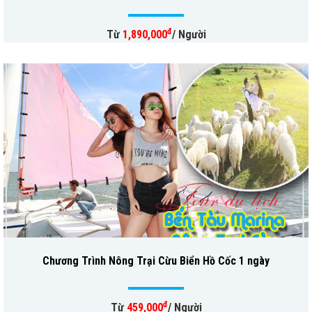
đ
Từ
1,890,000
/ Người
Chương Trình Nông Trại Cừu Biển Hồ Cốc 1 ngày
đ
Từ
459,000
/ Người