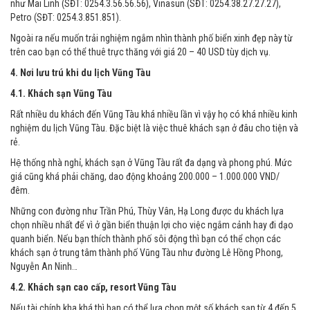
như Mai Linh (SĐT: 0254.3.56.56.56), Vinasun (SĐT: 0254.38.27.27.27),
Petro (SĐT: 0254.3.851.851).
Ngoài ra nếu muốn trải nghiệm ngắm nhìn thành phố biển xinh đẹp này từ
trên cao bạn có thể thuê trực thăng với giá 20 – 40 USD tùy dịch vụ.
4. Nơi lưu trú khi du lịch Vũng Tàu
4.1. Khách sạn Vũng Tàu
Rất nhiều du khách đến Vũng Tàu khá nhiều lần vì vậy họ có khá nhiều kinh
nghiệm du lịch Vũng Tàu. Đặc biệt là việc thuê khách sạn ở đâu cho tiện và
rẻ.
Hệ thống nhà nghỉ, khách sạn ở Vũng Tàu rất đa dạng và phong phú. Mức
giá cũng khá phải chăng, dao động khoảng 200.000 – 1.000.000 VND/
đêm.
Những con đường như Trần Phú, Thùy Vân, Hạ Long được du khách lựa
chọn nhiều nhất để vì ở gần biển thuận lợi cho việc ngắm cảnh hay đi dạo
quanh biển. Nếu bạn thích thành phố sôi động thì bạn có thể chọn các
khách sạn ở trung tâm thành phố Vũng Tàu như đường Lê Hồng Phong,
Nguyễn An Ninh…
4.2. Khách sạn cao cấp, resort Vũng Tàu
Nếu tài chính kha khá thì bạn có thể lựa chọn một số khách sạn từ 4 đến 5