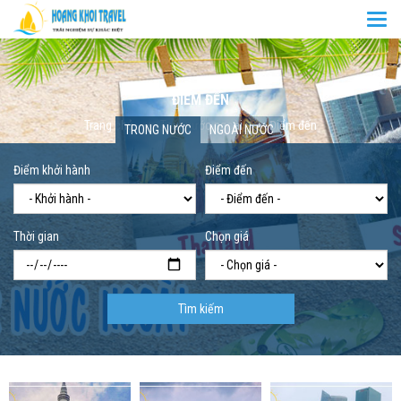
Togg
navi
ĐIỂM ĐẾN
Trang chủ
Tour nước ngoài
Điểm đến
TRONG NƯỚC
NGOÀI NƯỚC
Điểm khởi hành
Điểm đến
Thời gian
Chọn giá
Tìm kiếm