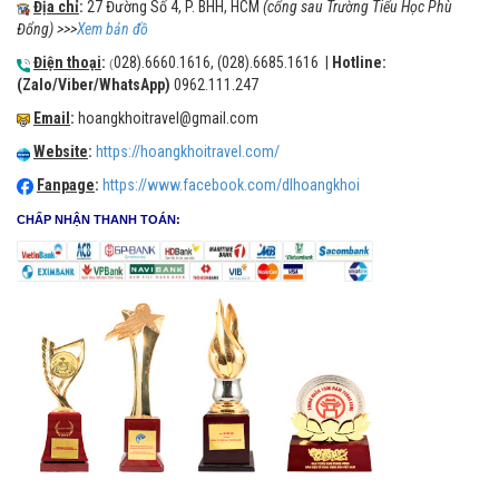
Địa chỉ
:
27 Đường Số 4, P. BHH, HCM
(cổng sau Trường Tiểu Học Phù
Đổng) >>>
Xem bản đồ
Điện thoại
:
028).6660.1616, (028).6685.1616 |
Hotline:
(
(Zalo/Viber/WhatsApp)
0962.111.247
Email
:
hoangkhoitravel@gmail.com
Website
:
https://hoangkhoitravel.com/
Fanpage
:
https://www.facebook.com/dlhoangkhoi
CHẤP NHẬN THANH TOÁN: