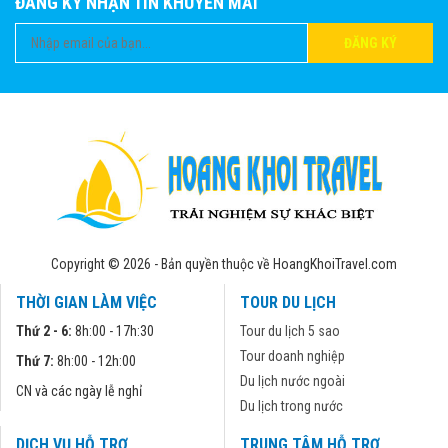
ĐĂNG KÝ NHẬN TIN KHUYẾN MÃI
ĐĂNG KÝ
Copyright © 2026 - Bản quyền thuộc về HoangKhoiTravel.com
THỜI GIAN LÀM VIỆC
TOUR DU LỊCH
Thứ 2 - 6:
8h:00 - 17h:30
Tour du lịch 5 sao
Tour doanh nghiệp
Thứ 7:
8h:00 - 12h:00
Du lịch nước ngoài
CN và các ngày lễ nghỉ
Du lịch trong nước
DỊCH VỤ HỖ TRỢ
TRUNG TÂM HỖ TRỢ