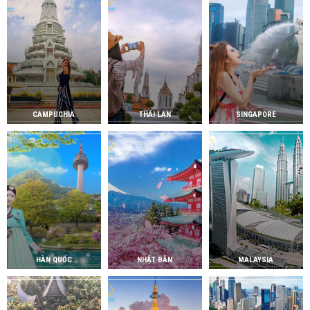
CAMPUCHIA
THÁI LAN
SINGAPORE
HÀN QUỐC
NHẬT BẢN
MALAYSIA