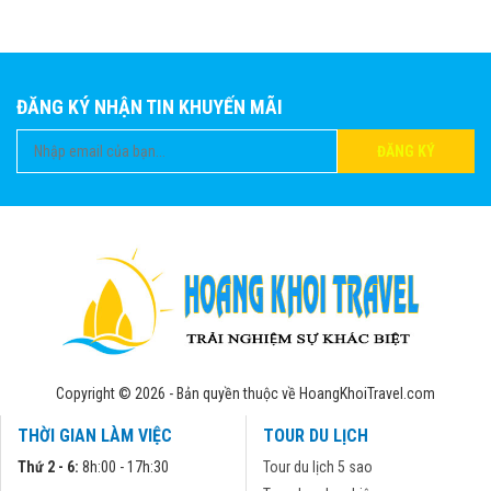
ĐĂNG KÝ NHẬN TIN KHUYẾN MÃI
ĐĂNG KÝ
Copyright © 2026 - Bản quyền thuộc về HoangKhoiTravel.com
THỜI GIAN LÀM VIỆC
TOUR DU LỊCH
Thứ 2 - 6:
8h:00 - 17h:30
Tour du lịch 5 sao