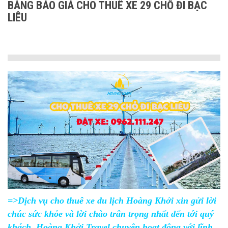
BẢNG BÁO GIÁ CHO THUÊ XE 29 CHỖ ĐI BẠC
LIÊU
=>Dịch vụ cho thuê xe du lịch Hoàng Khởi xin gửi lời
chúc sức khỏe và lời chào trân trọng nhất đến tới quý
khách. Hoàng Khởi Travel chuyên hoạt động với lĩnh