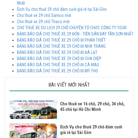
Nhất
Dịch Vụ cho thuê 29 chỗ đám cưới giá rẻ tại Sài Gòn
Cho thuê xe 29 chỗ Samco mới
Cho thuê xe 29 chỗ Thaco mới
CHO THUÊ XE DU LỊCH 29 CHỖ CHUYÊN TỔ CHỨC CÔNG TY TOUR
BẢNG BÁO GIÁ CHO THUÊ XE 29 ĐÓN - TIỄN SÂN BAY TÂN SƠN NHẤT
BẢNG BÁO GIÁ CHO THUÊ XE 29 CHỖ ĐI PHAN THIẾT
BẢNG BÁO GIÁ CHO THUÊ XE 29 CHỖ ĐI NHA TRANG
BẢNG BÁO GIÁ CHO THUÊ XE 29 CHỖ ĐI ĐÀ LẠT
BẢNG BÁO GIÁ CHO THUÊ XE 29 CHỖ ĐI CHA DIỆP
BẢNG BÁO GIÁ CHO THUÊ XE 29 CHỖ ĐI CÀ MAU
BẢNG BÁO GIÁ CHO THUÊ XE 29 CHỖ ĐI MỸ THO
BÀI VIẾT MỚI NHẤT
Cho thuê xe 16 chỗ, 29 chỗ, 34 chỗ,
45 chỗ tại Hồ Chí Minh
Dịch Vụ cho thuê 29 chỗ đám cưới
giá rẻ tại Sài Gòn