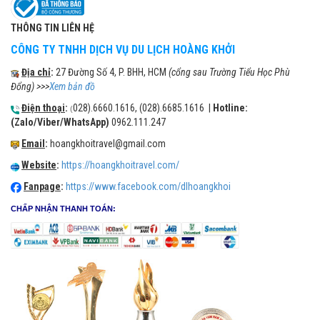
THÔNG TIN LIÊN HỆ
CÔNG TY TNHH DỊCH VỤ DU LỊCH HOÀNG KHỞI
Địa chỉ
:
27 Đường Số 4, P. BHH, HCM
(cổng sau Trường Tiểu Học Phù
Đổng) >>>
Xem bản đồ
Điện thoại
:
028).6660.1616, (028).6685.1616 |
Hotline:
(
(Zalo/Viber/WhatsApp)
0962.111.247
Email
:
hoangkhoitravel@gmail.com
Website
:
https://hoangkhoitravel.com/
Fanpage
:
https://www.facebook.com/dlhoangkhoi
CHẤP NHẬN THANH TOÁN: