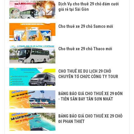
Dịch Vụ cho thuê 29 chỗ đám cưới
giá rẻ tại Sài Gòn
Cho thuê xe 29 chỗ Samco mới
Cho thuê xe 29 chỗ Thaco mới
CHO THUÊ XE DU LỊCH 29 CHỖ
CHUYÊN TỔ CHỨC CÔNG TY TOUR
BẢNG BÁO GIÁ CHO THUÊ XE 29 ĐÓN
- TIỄN SÂN BAY TÂN SƠN NHẤT
BẢNG BÁO GIÁ CHO THUÊ XE 29 CHỖ
ĐI PHAN THIẾT