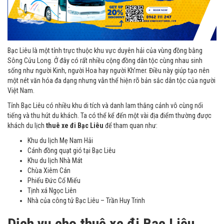
Bạc Liêu là một tỉnh trực thuộc khu vực duyên hải của vùng đồng bằng
Sông Cửu Long. Ở đây có rất nhiều cộng đồng dân tộc cùng nhau sinh
sống như người Kinh, người Hoa hay người Kh’mer. Điều này giúp tạo nên
một nét văn hóa đa dạng nhưng vẫn thể hiện rõ bản sắc dân tộc của người
Việt Nam.
Tỉnh Bạc Liêu có nhiều khu di tích và danh lam thắng cảnh vô cùng nổi
tiếng và thu hút du khách. Ta có thể kể đến một vài địa điểm thường được
khách du lịch
thuê xe đi Bạc Liêu
để tham quan như:
Khu du lịch Mẹ Nam Hải
Cánh đồng quạt gió tại Bạc Liêu
Khu du lịch Nhà Mát
Chùa Xiêm Cán
Phiếu Đức Cổ Miếu
Tịnh xá Ngọc Liên
Nhà của công tử Bạc Liêu – Trần Huy Trinh
Dịch vụ cho thuê xe đi Bạc Liêu