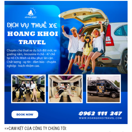
=>CAM KẾT CỦA CÔNG TY CHÚNG TÔI: