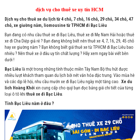
dịch vụ cho thuê xe uy tín HCM
Dịch vụ cho thuê xe
du lịch từ 4 chỗ, 7 chỗ, 16 chỗ, 29 chỗ, 34 chỗ, 47
chỗ, xe giường nằm, liomousine
từ TPHCM đi Bạc Liêu
Bạn đang có nhu cầu thuê xe đi Bạc Liêu, thuê xe đi Mẹ Nam Hải hoặc thuê
xe đi Cha Diệp giả rẻ ? Bạn đang không biết nên thuê xe 4, 7, 16, 29, 45 chỗ
hay xe giường nằm ? Bạn không biết giá thuê xe từ TPHCM đi Bạc Liêu bao
nhiêu ? Nên thuê xe ở đâu uy tín chất lượng ? Hãy xem ngay bài viết bên
dưới !
Bạc Liêu
là một trong những tỉnh thuộc miền Tây Nam Bộ thu hút được
nhiều lượt khách tham quan du lịch bởi nét văn hóa đặc trưng. Vào mùa hè
và các dịp lễ hội, nhu cầu mướn xe đi Bạc Liêu ngày một tăng cao.
Xe
du
lich Hoàng Khởi
xin cung cấp cho quý bạn đọc bảng giá chi tiết của từng
loại ô tô khi
thuê xe đi Bạc Liêu
.
Tỉnh Bạc Liêu nằm ở đâu ?