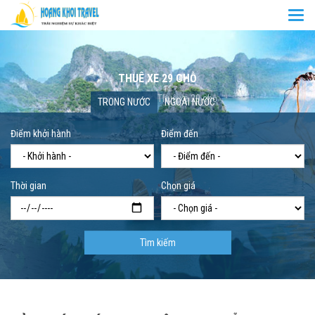
Togg
navi
THUÊ XE 29 CHỖ
Trang chủ
Thuê xe 29 chỗ
TRONG NƯỚC
NGOÀI NƯỚC
Điểm khởi hành
Điểm đến
Thời gian
Chọn giá
Tìm kiếm