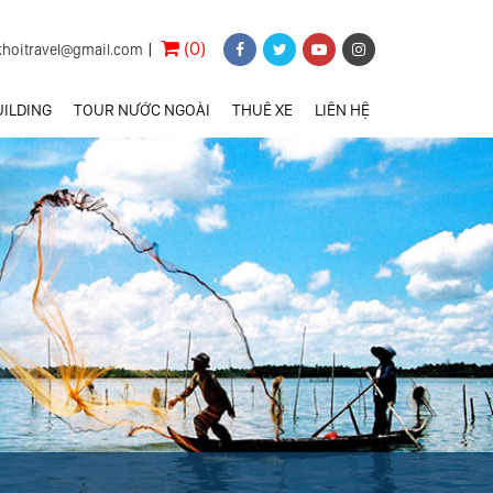
(0)
khoitravel@gmail.com
|
ILDING
TOUR NƯỚC NGOÀI
THUÊ XE
LIÊN HỆ