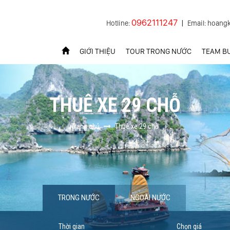
0962111247
Hotline:
|
Email: hoang
GIỚI THIỆU
TOUR TRONG NƯỚC
TEAM BU
THUÊ XE 29 CHỖ
Trang chủ
Thuê xe 29 chỗ
TRONG NƯỚC
NGOÀI NƯỚC
Thời gian
Chọn giá