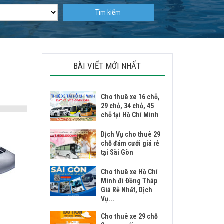
Tìm kiếm
BÀI VIẾT MỚI NHẤT
Cho thuê xe 16 chỗ,
29 chỗ, 34 chỗ, 45
chỗ tại Hồ Chí Minh
Dịch Vụ cho thuê 29
chỗ đám cưới giá rẻ
tại Sài Gòn
Cho thuê xe Hồ Chí
Minh đi Đồng Tháp
Giá Rẻ Nhất, Dịch
Vụ...
Cho thuê xe 29 chỗ