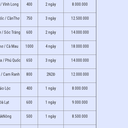
 / Vĩnh Long
400
2 ngày
8.000.000
Đốc / CầnThơ
750
3 ngày
12.500.000
 / Sóc Trăng
600
2 ngày
14.000.000
hơ / Cà Mau
1000
4 ngày
18.000.000
ía / Phú Quốc
650
3 ngày
14.000.000
a / Cam Ranh
800
2N2Đ
12.000.000
Bảo Lộc
400
1 ngày
8.000.000
Đà Lạt
600
1 ngày
9.000.000
ĐắkNông
500
1 ngày
8.500.000