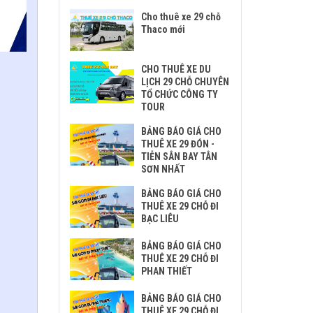
Cho thuê xe 29 chỗ
Thaco mới
CHO THUÊ XE DU
LỊCH 29 CHỖ CHUYÊN
TỔ CHỨC CÔNG TY
TOUR
BẢNG BÁO GIÁ CHO
THUÊ XE 29 ĐÓN -
TIỄN SÂN BAY TÂN
SƠN NHẤT
BẢNG BÁO GIÁ CHO
THUÊ XE 29 CHỖ ĐI
BẠC LIÊU
BẢNG BÁO GIÁ CHO
THUÊ XE 29 CHỖ ĐI
PHAN THIẾT
BẢNG BÁO GIÁ CHO
THUÊ XE 29 CHỖ ĐI