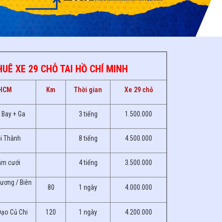
UÊ XE 29 CHỖ TAI HỒ CHÍ MINH
 HCM
Km
Thời gian
Xe 29 chỗ
 Bay + Ga
3 tiếng
1.500.000
ội Thành
8 tiếng
4.500.000
ám cưới
4 tiếng
3.500.000
ương / Biên
80
1 ngày
4.000.000
Đạo Củ Chi
120
1 ngày
4.200.000