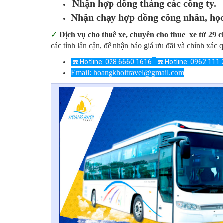
Nhận hợp đồng tháng các công ty.
​
Nhận chạy hợp đồng công nhân, học
✓
Dịch vụ cho thuê xe,
chuyên cho thue xe từ 29 c
các tỉnh lân cận, để nhận báo giá ưu đãi và chính xác 
☎️ Hotline: 028.6660.1616
☎️ Hotline: 0962.111
Email: hoangkhoitravel
@gmail.com