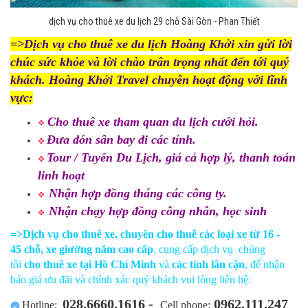
dịch vụ cho thuê xe du lịch 29 chỗ Sài Gòn - Phan Thiết
=>Dịch vụ cho thuê xe du lịch Hoàng Khởi xin gửi lời
chúc sức khỏe và lời chào trân trọng nhất đến tới quý
khách. Hoàng Khởi Travel chuyên hoạt động với lĩnh
vực:
Cho thuê xe tham quan du lịch cưới hỏi.
Đưa đón sân bay đi các tỉnh.
Tour / Tuyến Du Lịch, giá cả hợp lý, thanh toán
linh hoạt
Nhận hợp đồng tháng các công ty.
Nhận chạy hợp đồng công nhân, học sinh
=>Dịch vụ cho thuê xe,
chuyên cho thuê các loại xe từ 16 -
45 chỗ, xe giường năm cao cấp
, cung cấp dịch vụ chúng
tôi
cho thuê xe tại Hồ Chí Minh
và
các tỉnh lân cận
, để nhận
báo giá ưu đãi và chính xác quý khách vui lòng liên hệ:
028.6660.1616 -
0962.111.247
Hotline:
Cell phone: