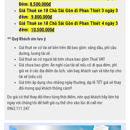
Đêm:
8.500.000đ
Giá Thuê xe 18 Chỗ Sài Gòn đi Phan Thiết 3 ngày 3
đêm:
9.800.000đ
Giá Thuê xe 18 Chỗ Sài Gòn đi Phan Thiết 4 ngày 3
đêm:
10.500.000đ
** Quý Khách xin lưu ý
:
Giá thuê xe có tài xế bên trên đã bao gồm: xăng dầu, phí cầu
đường, lương tài xế ..
Giá thuê xe có người lái trên chưa bao gồm Thuế VAT
Giá chưa bao gồm: Ăn nghỉ của tài xế nếu có đi qua đêm, phí
giữ xe ở các địa điểm du lịch, sân bay, khách sạn và tiền tip cho
tài xế (nếu có)
Giá trên áp dụng cho những ngày thường, dịp lễ TẾT giá sẽ thay
đổi mong quý khách thông cảm!!
Do giá có thể thay đổi theo từng thời điểm, nên quý khách hãy liên hệ
ngay với chúng tôi để biết giá cụ thể cho vào lúc đi call me:
0962.111.247