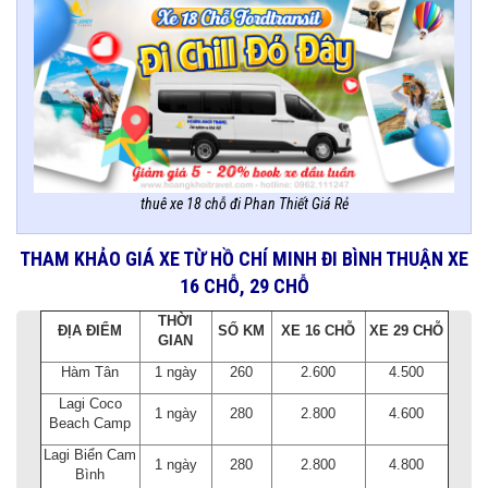
thuê xe 18 chỗ đi Phan Thiết Giá Rẻ
THAM KHẢO GIÁ XE TỪ HỒ CHÍ MINH ĐI BÌNH THUẬN XE
16 CHỖ, 29 CHỖ
THỜI
ĐỊA ĐIỂM
SỐ KM
XE 16 CHỖ
XE 29 CHỖ
GIAN
Hàm Tân
1 ngày
260
2.600
4.500
Lagi Coco
1 ngày
280
2.800
4.600
Beach Camp
Lagi Biển Cam
1 ngày
280
2.800
4.800
Bình