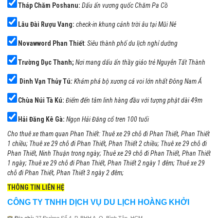
Tháp Chăm Poshanu:
Dấu ấn vương quốc Chăm Pa Cồ
Lâu Đài Rượu Vang:
check-in khung cảnh trời âu tại Mũi Né
Novawword Phan Thiết
:
Siêu thành phố du lịch nghỉ dưỡng
Trường Dục Thanh;
Nơi mang dấu ấn thầy giáo trẻ Nguyễn Tất Thành
Dinh Vạn Thủy Tú
:
Khám phá bộ xương cá voi lớn nhất Đông Nam Á
Chùa Núi Tà Kú:
Điểm đến tâm linh hàng đầu với tượng phật dài 49m
Hải Đăng Kê Gà:
Ngọn Hải Đăng cổ tren 100 tuổi
Cho thuê xe tham quan Phan Thiết: Thuê xe 29 chỗ đi Phan Thiết, Phan Thiết
1 chiều; Thuê xe 29 chỗ đi Phan Thiết, Phan Thiết 2 chiều; Thuê xe 29 chỗ đi
Phan Thiết, Ninh Thuận trong ngày; Thuê xe 29 chỗ đi Phan Thiết, Phan Thiết
1 ngày; Thuê xe 29 chỗ đi Phan Thiết, Phan Thiết 2 ngày 1 đêm; Thuê xe 29
chỗ đi Phan Thiết, Phan Thiết 3 ngày 2 đêm;
THÔNG TIN LIÊN HỆ
CÔNG TY TNHH DỊCH VỤ DU LỊCH HOÀNG KHỞI
Địa chỉ
:
27 Đường Số 4, P. BHH A, Q. Bình Tân, HCM