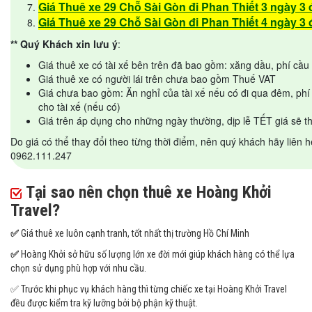
Giá Thuê xe 29 Chỗ Sài Gòn đi Phan Thiết 3 ngày 3
Giá Thuê xe 29 Chỗ Sài Gòn đi Phan Thiết 4 ngày 3
** Quý Khách xin lưu ý
:
Giá thuê xe có tài xế bên trên đã bao gồm: xăng dầu, phí cầu 
Giá thuê xe có người lái trên chưa bao gồm Thuế VAT
Giá chưa bao gồm: Ăn nghỉ của tài xế nếu có đi qua đêm, phí g
cho tài xế (nếu có)
Giá trên áp dụng cho những ngày thường, dịp lễ TẾT giá sẽ 
Do giá có thể thay đổi theo từng thời điểm, nên quý khách hãy liên hệ
0962.111.247
Tại sao nên chọn thuê xe Hoàng Khởi
Travel
?
✅
Giá thuê xe luôn cạnh tranh, tốt nhất thị trường Hồ Chí Minh
✅
Hoàng Khởi sở hữu số lượng lớn xe đời mới giúp khách hàng có thể lựa
chọn sử dụng phù hợp với nhu cầu.
✅ Trước khi phục vụ khách hàng thì từng chiếc xe tại Hoàng Khởi Travel
đều được kiểm tra kỹ lưỡng bởi bộ phận kỹ thuật.