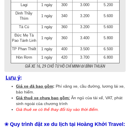
Lagi
1 ngày
300
3.000
5.200
Dinh Thầy
1 ngày
340
3.200
5.600
Thím
Tà Cú
1 ngày
360
3.200
5.600
Đức Mẹ Tà
1 ngày
360
3.400
5.800
Pao Tánh Linh
TP Phan Thiết
1 ngày
400
3.500
6.500
Hòn Rơm
1 ngày
420
3.700
6.800
GIÁ XE 16, 29 CHỖ TỪ HỒ CHÍ MINH ĐI BÌNH THUẬN
Lưu ý
:
Giá xe đã bao gồm
:
Phí xăng xe, cầu đường, lương lái xe,
bảo hiểm.
Giá thuê xe chưa bao gồm:
Ăn ngủ của tài xế, VAT, phát
sinh ngoài của chương trình
Giá thuê xe có thể thay đổi tùy vào thời điểm.
❀
Quy trình đặt xe du lịch tại Hoàng Khởi Travel: