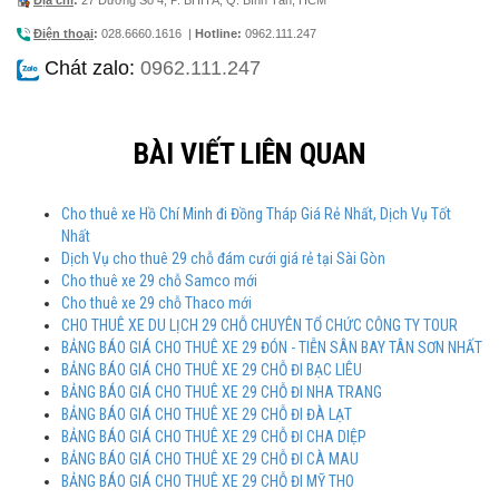
Điện thoại
:
028.6660.1616
|
Hotline:
0962.111.247
Chát zalo:
0962.111.247
BÀI VIẾT LIÊN QUAN
Cho thuê xe Hồ Chí Minh đi Đồng Tháp Giá Rẻ Nhất, Dịch Vụ Tốt
Nhất
Dịch Vụ cho thuê 29 chỗ đám cưới giá rẻ tại Sài Gòn
Cho thuê xe 29 chỗ Samco mới
Cho thuê xe 29 chỗ Thaco mới
CHO THUÊ XE DU LỊCH 29 CHỖ CHUYÊN TỔ CHỨC CÔNG TY TOUR
BẢNG BÁO GIÁ CHO THUÊ XE 29 ĐÓN - TIỄN SÂN BAY TÂN SƠN NHẤT
BẢNG BÁO GIÁ CHO THUÊ XE 29 CHỖ ĐI BẠC LIÊU
BẢNG BÁO GIÁ CHO THUÊ XE 29 CHỖ ĐI NHA TRANG
BẢNG BÁO GIÁ CHO THUÊ XE 29 CHỖ ĐI ĐÀ LẠT
BẢNG BÁO GIÁ CHO THUÊ XE 29 CHỖ ĐI CHA DIỆP
BẢNG BÁO GIÁ CHO THUÊ XE 29 CHỖ ĐI CÀ MAU
BẢNG BÁO GIÁ CHO THUÊ XE 29 CHỖ ĐI MỸ THO