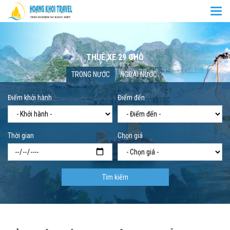
Togg
navi
THUÊ XE 29 CHỖ
Trang chủ
Thuê xe 29 chỗ
TRONG NƯỚC
NGOÀI NƯỚC
Điểm khởi hành
Điểm đến
Thời gian
Chọn giá
Tìm kiếm