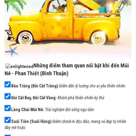
Những điểm tham quan nổi bật khi đến Mũi
Né - Phan Thiết (Bình Thuận)
Bàu Trắng (Đồi Cát Trắng)
Điểm đến lý tưởng cho ai yêu thiên nhiên
Đồi Cát Bay, Đồi Cát Vàng:
Khám phá thiên nhiên kỳ thú
Làng Chài Mũi Né:
Trải nghiệm đời sống ngư dân
Suối Tiên (Suối Hồng)
Điểm check-in độc đáo, mang vẻ đẹp tự nhiên
đầy mê hoặc