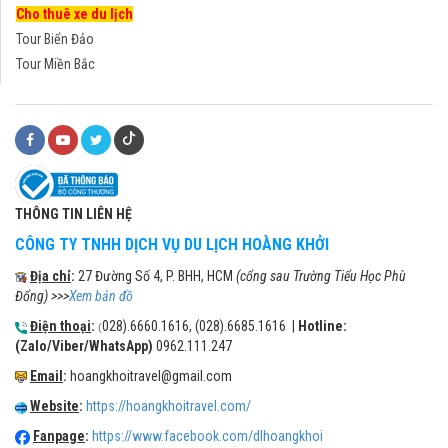
Cho thuê xe du lịch
Tour Biển Đảo
Tour Miền Bắc
THÔNG TIN LIÊN HỆ
CÔNG TY TNHH DỊCH VỤ DU LỊCH HOÀNG KHỞI
Địa chỉ
:
27 Đường Số 4, P. BHH, HCM
(cổng sau Trường Tiểu Học Phù
Đổng) >>>
Xem bản đồ
Điện thoại
:
028).6660.1616, (028).6685.1616 |
Hotline:
(
(Zalo/Viber/WhatsApp)
0962.111.247
Email
:
hoangkhoitravel@gmail.com
Website
:
https://hoangkhoitravel.com/
Fanpage
:
https://www.facebook.com/dlhoangkhoi