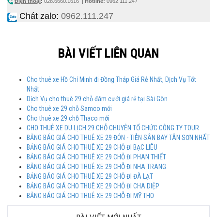
Điện thoại
:
028.6660.1616
|
Hotline:
0962.111.247
Chát zalo:
0962.111.247
BÀI VIẾT LIÊN QUAN
Cho thuê xe Hồ Chí Minh đi Đồng Tháp Giá Rẻ Nhất, Dịch Vụ Tốt
Nhất
Dịch Vụ cho thuê 29 chỗ đám cưới giá rẻ tại Sài Gòn
Cho thuê xe 29 chỗ Samco mới
Cho thuê xe 29 chỗ Thaco mới
CHO THUÊ XE DU LỊCH 29 CHỖ CHUYÊN TỔ CHỨC CÔNG TY TOUR
BẢNG BÁO GIÁ CHO THUÊ XE 29 ĐÓN - TIỄN SÂN BAY TÂN SƠN NHẤT
BẢNG BÁO GIÁ CHO THUÊ XE 29 CHỖ ĐI BẠC LIÊU
BẢNG BÁO GIÁ CHO THUÊ XE 29 CHỖ ĐI PHAN THIẾT
BẢNG BÁO GIÁ CHO THUÊ XE 29 CHỖ ĐI NHA TRANG
BẢNG BÁO GIÁ CHO THUÊ XE 29 CHỖ ĐI ĐÀ LẠT
BẢNG BÁO GIÁ CHO THUÊ XE 29 CHỖ ĐI CHA DIỆP
BẢNG BÁO GIÁ CHO THUÊ XE 29 CHỖ ĐI MỸ THO