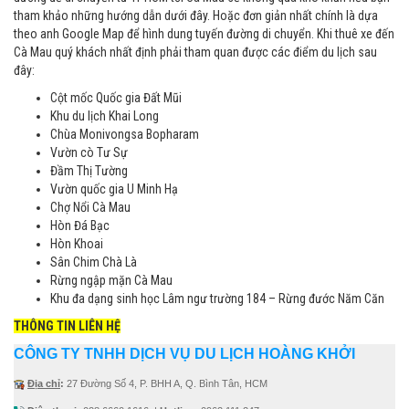
tham khảo những hướng dẫn dưới đây. Hoặc đơn giản nhất chính là dựa
theo anh Google Map để hình dung tuyến đường di chuyển. Khi thuê xe đến
Cà Mau quý khách nhất định phải tham quan được các điểm du lịch sau
đây:
Cột mốc Quốc gia Đất Mũi
Khu du lịch Khai Long
Chùa Monivongsa Bopharam
Vườn cò Tư Sự
Đầm Thị Tường
Vườn quốc gia U Minh Hạ
Chợ Nổi Cà Mau
Hòn Đá Bạc
Hòn Khoai
Sân Chim Chà Là
Rừng ngập mặn Cà Mau
Khu đa dạng sinh học Lâm ngư trường 184 – Rừng đước Năm Căn​
THÔNG TIN LIÊN HỆ
CÔNG TY TNHH DỊCH VỤ DU LỊCH HOÀNG KHỞI
Địa chỉ
:
27 Đường Số 4, P. BHH A, Q. Bình Tân, HCM