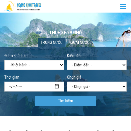
Togg
navi
THUÊ XE 29 CHỖ
Trang chủ
Thuê xe 29 chỗ
TRONG NƯỚC
NGOÀI NƯỚC
Điểm khởi hành
Điểm đến
Thời gian
Chọn giá
Tìm kiếm