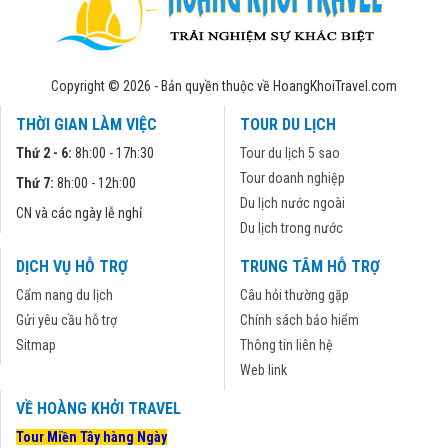
Copyright © 2026 - Bản quyền thuộc về HoangKhoiTravel.com
THỜI GIAN LÀM VIỆC
TOUR DU LỊCH
Thứ 2 - 6:
8h:00 - 17h:30
Tour du lịch 5 sao
Tour doanh nghiệp
Thứ 7:
8h:00 - 12h:00
Du lịch nước ngoài
CN và các ngày lễ nghỉ
Du lịch trong nước
DỊCH VỤ HỖ TRỢ
TRUNG TÂM HỖ TRỢ
Cẩm nang du lịch
Câu hỏi thường gặp
Gửi yêu cầu hỗ trợ
Chính sách bảo hiểm
Sitmap
Thông tin liên hệ
Web link
VỀ HOÀNG KHỞI TRAVEL
Tour Miền Tây hàng Ngày