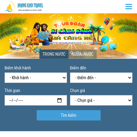
Togg
navi
TRONG NƯỚC
NGOÀI NƯỚC
Điểm khởi hành
Điểm đến
Thời gian
Chọn giá
Tìm kiếm