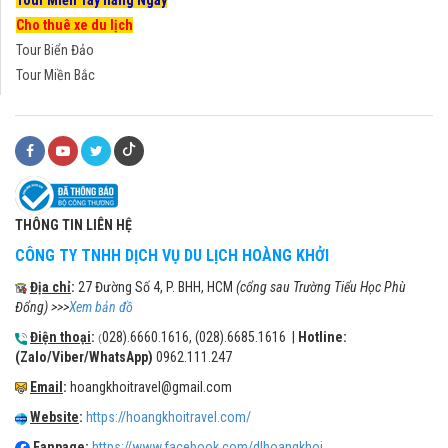
Cho thuê xe du lịch
Tour Biển Đảo
Tour Miền Bắc
THÔNG TIN LIÊN HỆ
CÔNG TY TNHH DỊCH VỤ DU LỊCH HOÀNG KHỞI
Địa chỉ
:
27 Đường Số 4, P. BHH, HCM
(cổng sau Trường Tiểu Học Phù
Đổng) >>>
Xem bản đồ
Điện thoại
:
028).6660.1616, (028).6685.1616 |
Hotline:
(
(Zalo/Viber/WhatsApp)
0962.111.247
Email
:
hoangkhoitravel@gmail.com
Website
:
https://hoangkhoitravel.com/
Fanpage
:
https://www.facebook.com/dlhoangkhoi