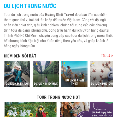
DU LỊCH TRONG NƯỚC
Tour du lịch trong nước của
Hoàng Khởi Travel
đưa bạn đến các điểm
tham quan thú vị trải dài tên khắp đất nước Việt Nam. Cùng với đội ngũ
nhân viên nhiệt tình, giàu kinh nghiệm, chúng tôi cung cấp các chương
trình tour đa dạng, phong phú, công ty lữ hành du lịch uy tín hàng đầu tại
Thành Phố Hồ Chí Minh, chuyên cung cấp các tour du lịch trong nước, thiết
hế chương trình đặc biệt cho đoàn riêng theo yêu cầu, và ghép khách lẻ
hàng ngày, hàng tuần.
ĐIỂM ĐẾN NỖI BẬT
Tất cả
DU LỊCH PHAN
DU LỊCH MIỀN TÂY
DU LỊCH MIỀN BẮC
THIẾT
DU LỊCH PHÚ QUỐC
TOUR TRONG NƯỚC HOT