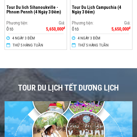
Tour Du lich Sihanoukville -
Tour Du Lịch Campuchia (4
Phnom Pennh (4 Ngày 3 Đêm)
Ngày 3 Đêm)
Phương tiện:
Giá:
Phương tiện:
Giá:
đ
đ
Ô tô
5,650,000
Ô tô
5,650,000
4 NGÀY 3 ĐÊM
4 NGÀY 3 ĐÊM
THỨ 5 HÀNG TUẦN
THỨ 5 HÀNG TUẦN
TOUR DU LỊCH TẾT DƯƠNG LỊCH