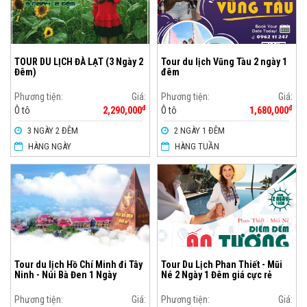
TOUR DU LỊCH ĐÀ LẠT (3 Ngày 2
Tour du lịch Vũng Tàu 2 ngày 1
Đêm)
đêm
Phương tiện:
Giá:
Phương tiện:
Giá:
đ
đ
Ô tô
2,290,000
Ô tô
1,680,000
3 NGÀY 2 ĐÊM
2 NGÀY 1 ĐÊM
HÀNG NGÀY
HÀNG TUẦN
Tour du lịch Hồ Chí Minh đi Tây
Tour Du Lịch Phan Thiết - Mũi
Ninh - Núi Bà Đen 1 Ngày
Né 2 Ngày 1 Đêm giá cực rẻ
Phương tiện:
Giá:
Phương tiện:
Giá: