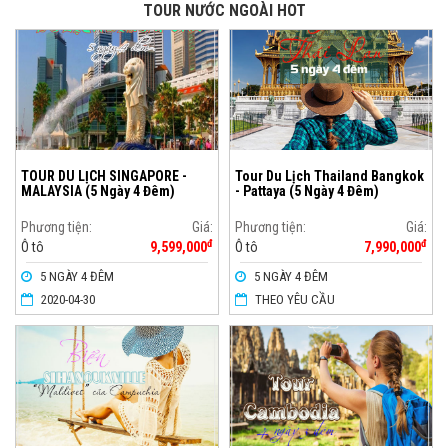
TOUR NƯỚC NGOÀI HOT
TOUR DU LỊCH SINGAPORE -
Tour Du Lịch Thailand Bangkok
MALAYSIA (5 Ngày 4 Đêm)
- Pattaya (5 Ngày 4 Đêm)
Phương tiện:
Giá:
Phương tiện:
Giá:
đ
đ
Ô tô
9,599,000
Ô tô
7,990,000
5 NGÀY 4 ĐÊM
5 NGÀY 4 ĐÊM
2020-04-30
THEO YÊU CẦU