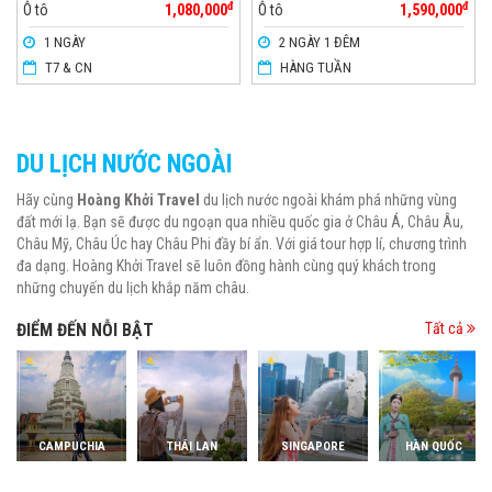
đ
đ
Ô tô
1,080,000
Ô tô
1,590,000
1 NGÀY
2 NGÀY 1 ĐÊM
T7 & CN
HÀNG TUẦN
DU LỊCH NƯỚC NGOÀI
Hãy cùng
Hoàng Khởi Travel
du lịch nước ngoài khám phá những vùng
đất mới lạ. Bạn sẽ được du ngoạn qua nhiều quốc gia ở Châu Á, Châu Âu,
Châu Mỹ, Châu Úc hay Châu Phi đầy bí ẩn. Với giá tour hợp lí, chương trình
đa dạng. Hoàng Khởi Travel sẽ luôn đồng hành cùng quý khách trong
những chuyến du lịch khắp năm châu.
ĐIỂM ĐẾN NỖI BẬT
Tất cả
CAMPUCHIA
THÁI LAN
SINGAPORE
HÀN QUỐC