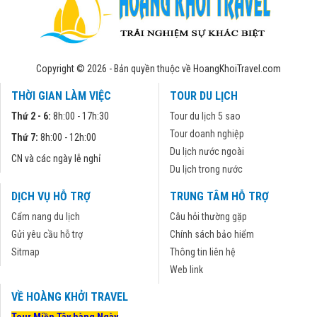
Copyright © 2026 - Bản quyền thuộc về HoangKhoiTravel.com
THỜI GIAN LÀM VIỆC
TOUR DU LỊCH
Thứ 2 - 6:
8h:00 - 17h:30
Tour du lịch 5 sao
Tour doanh nghiệp
Thứ 7:
8h:00 - 12h:00
Du lịch nước ngoài
CN và các ngày lễ nghỉ
Du lịch trong nước
DỊCH VỤ HỖ TRỢ
TRUNG TÂM HỖ TRỢ
Cẩm nang du lịch
Câu hỏi thường gặp
Gửi yêu cầu hỗ trợ
Chính sách bảo hiểm
Sitmap
Thông tin liên hệ
Web link
VỀ HOÀNG KHỞI TRAVEL
Tour Miền Tây hàng Ngày