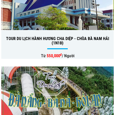
TOUR DU LỊCH HÀNH HƯƠNG CHA DIỆP - CHÙA BÀ NAM HẢI
(1N1Đ)
đ
Từ
550,000
/ Người