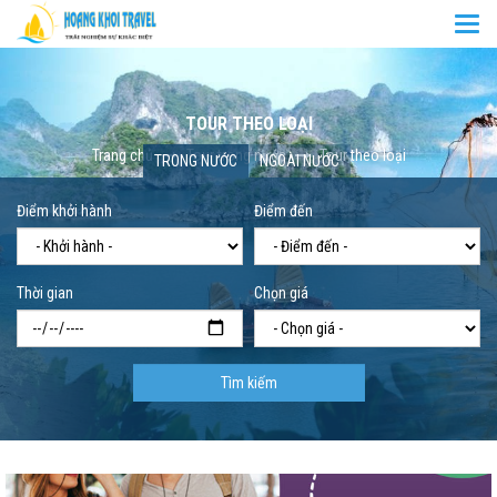
Togg
navi
TOUR THEO LOẠI
Trang chủ
Tour trong nước
Tour theo loại
TRONG NƯỚC
NGOÀI NƯỚC
Điểm khởi hành
Điểm đến
Thời gian
Chọn giá
Tìm kiếm