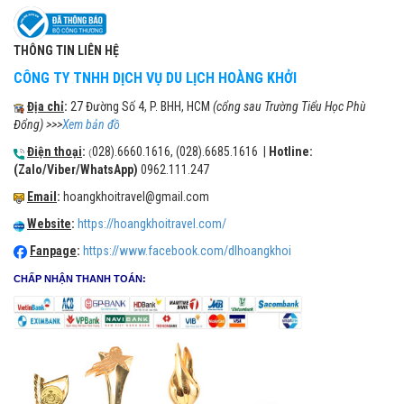
THÔNG TIN LIÊN HỆ
CÔNG TY TNHH DỊCH VỤ DU LỊCH HOÀNG KHỞI
Địa chỉ
:
27 Đường Số 4, P. BHH, HCM
(cổng sau Trường Tiểu Học Phù
Đổng) >>>
Xem bản đồ
Điện thoại
:
028).6660.1616, (028).6685.1616 |
Hotline:
(
(Zalo/Viber/WhatsApp)
0962.111.247
Email
:
hoangkhoitravel@gmail.com
Website
:
https://hoangkhoitravel.com/
Fanpage
:
https://www.facebook.com/dlhoangkhoi
CHẤP NHẬN THANH TOÁN: