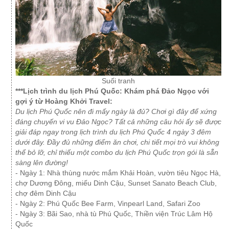
Suối tranh
***Lịch trình du lịch Phú Quốc: Khám phá Đảo Ngọc với
gợi ý từ Hoàng Khởi Travel:
Du lịch Phú Quốc nên đi mấy ngày là đủ? Chơi gì đây để xứng
đáng chuyến vi vu Đảo Ngọc? Tất cả những câu hỏi ấy sẽ được
giải đáp ngay trong lịch trình du lịch Phú Quốc 4 ngày 3 đêm
dưới đây. Đầy đủ những điểm ăn chơi, chi tiết mọi trò vui không
thể bỏ lỡ, chỉ thiếu một combo du lịch Phú Quốc trọn gói là sẵn
sàng lên đường!
- Ngày 1: Nhà thùng nước mắm Khải Hoàn, vườn tiêu Ngọc Hà,
chợ Dương Đông, miếu Dinh Cậu, Sunset Sanato Beach Club,
chợ đêm Dinh Cậu
- Ngày 2: Phú Quốc Bee Farm, Vinpearl Land, Safari Zoo
- Ngày 3: Bãi Sao, nhà tù Phú Quốc, Thiền viện Trúc Lâm Hộ
Quốc