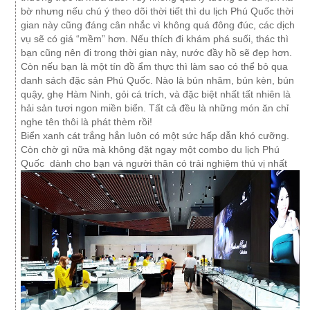
bờ nhưng nếu chú ý theo dõi thời tiết thì du lịch Phú Quốc thời
gian này cũng đáng cân nhắc vì không quá đông đúc, các dịch
vụ sẽ có giá “mềm” hơn. Nếu thích đi khám phá suối, thác thì
bạn cũng nên đi trong thời gian này, nước đầy hồ sẽ đẹp hơn.
Còn nếu bạn là một tín đồ ẩm thực thì làm sao có thể bỏ qua
danh sách đặc sản Phú Quốc. Nào là bún nhâm, bún kèn, bún
quậy, ghẹ Hàm Ninh, gỏi cá trích, và đặc biệt nhất tất nhiên là
hải sản tươi ngon miền biển. Tất cả đều là những món ăn chỉ
nghe tên thôi là phát thèm rồi!
Biển xanh cát trắng hẳn luôn có một sức hấp dẫn khó cưỡng.
Còn chờ gì nữa mà không đặt ngay một combo du lịch Phú
Quốc dành cho bạn và người thân có trải nghiệm thú vị nhất