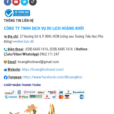
THÔNG TIN LIÊN HỆ
CÔNG TY TNHH DỊCH VỤ DU LỊCH HOÀNG KHỞI
Địa chỉ
:
27 Đường Số 4, P. BHH, HCM
(cổng sau Trường Tiểu Học Phù
Đổng) >>>
Xem bản đồ
Điện thoại
:
028).6660.1616, (028).6685.1616 |
Hotline:
(
(Zalo/Viber/WhatsApp)
0962.111.247
Email
:
hoangkhoitravel@gmail.com
Website
:
https://hoangkhoitravel.com/
Fanpage
:
https://www.facebook.com/dlhoangkhoi
CHẤP NHẬN THANH TOÁN: