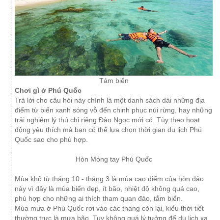
Tám biển
Chơi gì ở Phú Quốc
Trả lời cho câu hỏi này chính là một danh sách dài những địa
điểm từ biển xanh sóng vỗ đến chinh phục núi rừng, hay những
trải nghiệm lý thú chỉ riêng Đảo Ngọc mới có. Tùy theo hoạt
động yêu thích mà bạn có thể lựa chọn thời gian du lịch Phú
Quốc sao cho phù hợp.
Hòn Móng tay Phú Quốc
Mùa khô từ tháng 10 - tháng 3 là mùa cao điểm của hòn đảo
này vì đây là mùa biển đẹp, ít bão, nhiệt độ không quá cao,
phù hợp cho những ai thích tham quan đảo, tắm biển.
Mùa mưa ở Phú Quốc rơi vào các tháng còn lại, kiểu thời tiết
thường trực là mưa bão. Tuy không quá lý tưởng để du lịch xa