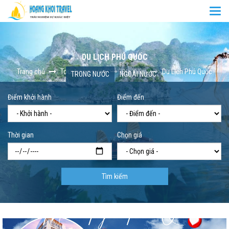
Togg
navi
DU LỊCH PHÚ QUỐC
Trang chủ
Tour trong nước
Địa điểm
Du Lịch Phú Quốc
TRONG NƯỚC
NGOÀI NƯỚC
Điểm khởi hành
Điểm đến
Thời gian
Chọn giá
Tìm kiếm