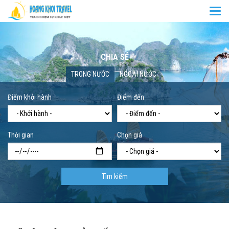
Togg
navi
CHIA SẺ
Trang chủ
Chia sẻ
TRONG NƯỚC
NGOÀI NƯỚC
Điểm khởi hành
Điểm đến
Thời gian
Chọn giá
Tìm kiếm