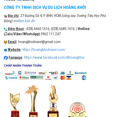
CÔNG TY TNHH DỊCH VỤ DU LỊCH HOÀNG KHỞI
Địa chỉ
:
27 Đường Số 4, P. BHH, HCM
(cổng sau Trường Tiểu Học Phù
Đổng) >>>
Xem bản đồ
Điện thoại
:
028).6660.1616, (028).6685.1616 |
Hotline:
(
(Zalo/Viber/WhatsApp)
0962.111.247
Email
:
hoangkhoitravel@gmail.com
Website
:
https://hoangkhoitravel.com/
Fanpage
:
https://www.facebook.com/dlhoangkhoi
CHẤP NHẬN THANH TOÁN: