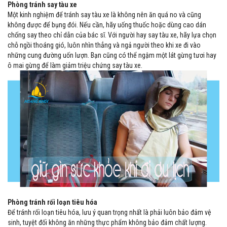
Phòng tránh say tàu xe
Một kinh nghiệm để tránh say tàu xe là không nên ăn quá no và cũng
không được để bụng đói. Nếu cần, hãy uống thuốc hoặc dùng cao dán
chống say theo chỉ dẫn của bác sĩ. Với người hay say tàu xe, hãy lựa chọn
chỗ ngồi thoáng gió, luôn nhìn thẳng và ngả người theo khi xe đi vào
những cung đường uốn lượn. Bạn cũng có thể ngậm một lát gừng tươi hay
ô mai gừng để làm giảm triệu chứng say tàu xe.
Phòng tránh rối loạn tiêu hóa
Để tránh rối loạn tiêu hóa, lưu ý quan trọng nhất là phải luôn bảo đảm vệ
sinh, tuyệt đối không ăn những thực phẩm không bảo đảm chất lượng.