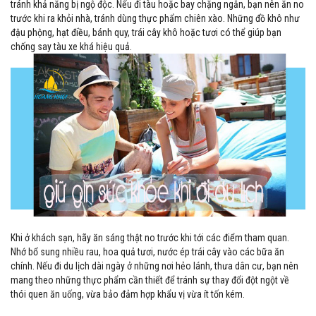
tránh khả năng bị ngộ độc. Nếu đi tàu hoặc bay chặng ngắn, bạn nên ăn no
trước khi ra khỏi nhà, tránh dùng thực phẩm chiên xào. Những đồ khô như
đậu phộng, hạt điều, bánh quy, trái cây khô hoặc tươi có thể giúp bạn
chống say tàu xe khá hiệu quả.
Khi ở khách sạn, hãy ăn sáng thật no trước khi tới các điểm tham quan.
Nhớ bổ sung nhiều rau, hoa quả tươi, nước ép trái cây vào các bữa ăn
chính. Nếu đi du lịch dài ngày ở những nơi hẻo lánh, thưa dân cư, bạn nên
mang theo những thực phẩm cần thiết để tránh sự thay đổi đột ngột về
thói quen ăn uống, vừa bảo đảm hợp khẩu vị vừa ít tốn kém.