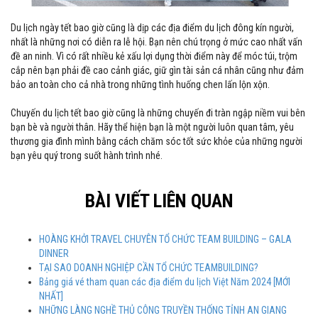
Du lịch ngày tết bao giờ cũng là dịp các địa điểm du lịch đông kín người,
nhất là những nơi có diễn ra lễ hội. Bạn nên chú trọng ở mức cao nhất vấn
đề an ninh. Vì có rất nhiều kẻ xấu lợi dụng thời điểm này để móc túi, trộm
cắp nên bạn phải đề cao cảnh giác, giữ gìn tài sản cá nhân cũng như đảm
bảo an toàn cho cả nhà trong những tình huống chen lấn lộn xộn.
Chuyến du lịch tết bao giờ cũng là những chuyến đi tràn ngập niềm vui bên
bạn bè và người thân. Hãy thể hiện bạn là một người luôn quan tâm, yêu
thương gia đình mình bằng cách chăm sóc tốt sức khỏe của những người
bạn yêu quý trong suốt hành trình nhé.
BÀI VIẾT LIÊN QUAN
HOÀNG KHỞI TRAVEL CHUYÊN TỔ CHỨC TEAM BUILDING – GALA
DINNER
TẠI SAO DOANH NGHIỆP CẦN TỔ CHỨC TEAMBUILDING?
Bảng giá vé tham quan các địa điểm du lịch Việt Năm 2024 [MỚI
NHẤT]
NHỮNG LÀNG NGHỀ THỦ CÔNG TRUYỀN THỐNG TỈNH AN GIANG