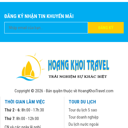
ĐĂNG KÝ NHẬN TIN KHUYẾN MÃI
ĐĂNG KÝ
Copyright © 2026 - Bản quyền thuộc về HoangKhoiTravel.com
THỜI GIAN LÀM VIỆC
TOUR DU LỊCH
Thứ 2 - 6:
8h:00 - 17h:30
Tour du lịch 5 sao
Tour doanh nghiệp
Thứ 7:
8h:00 - 12h:00
Du lịch nước ngoài
CN và các ngày lễ nghỉ