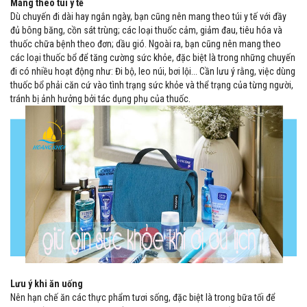
Mang theo túi y tế
Dù chuyến đi dài hay ngắn ngày, bạn cũng nên mang theo túi y tế với đầy
đủ bông băng, cồn sát trùng; các loại thuốc cảm, giảm đau, tiêu hóa và
thuốc chữa bệnh theo đơn; dầu gió. Ngoài ra, bạn cũng nên mang theo
các loại thuốc bổ để tăng cường sức khỏe, đặc biệt là trong những chuyến
đi có nhiều hoạt động như: Đi bộ, leo núi, bơi lội... Cần lưu ý rằng, việc dùng
thuốc bổ phải căn cứ vào tình trạng sức khỏe và thể trạng của từng người,
tránh bị ảnh hưởng bởi tác dụng phụ của thuốc.
Lưu ý khi ăn uống
Nên hạn chế ăn các thực phẩm tươi sống, đặc biệt là trong bữa tối để