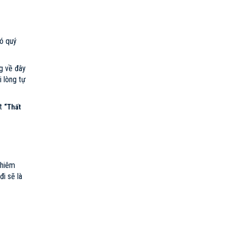
đó quý
ng về đây
 lòng tự
ất
“Thất
chiêm
i sẽ là