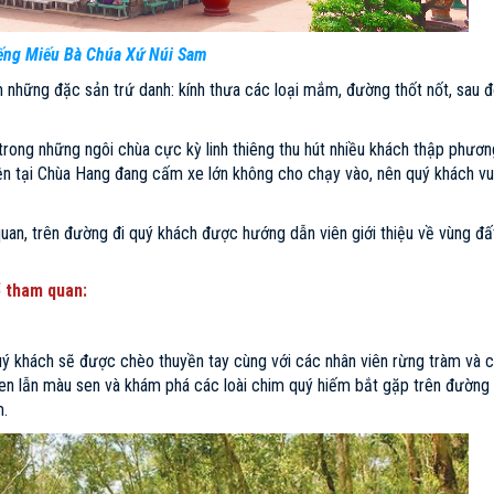
ếng Miếu Bà Chúa Xứ Núi Sam
những đặc sản trứ danh: kính thưa các loại mắm, đường thốt nốt, sau 
trong những ngôi chùa cực kỳ linh thiêng thu hút nhiều khách thập phươ
n tại Chùa Hang đang cấm xe lớn không cho chạy vào, nên quý khách vui
uan, trên đường đi quý khách được hướng dẫn viên giới thiệu về vùng đ
ể tham quan:
ý khách sẽ được chèo thuyền tay cùng với các nhân viên rừng tràm và 
n lẫn màu sen và khám phá các loài chim quý hiếm bắt gặp trên đường đ
m.