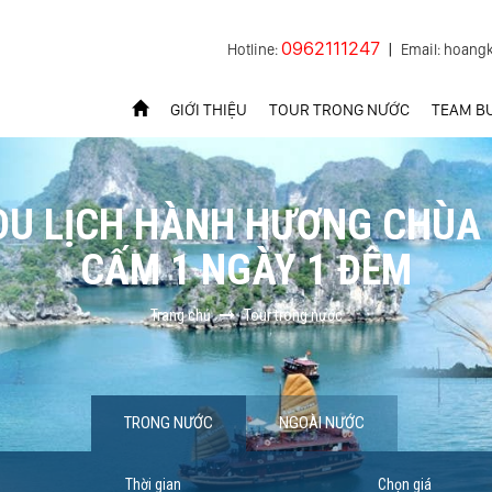
0962111247
Hotline:
|
Email: hoang
GIỚI THIỆU
TOUR TRONG NƯỚC
TEAM BU
DU LỊCH HÀNH HƯƠNG CHÙA 
CẤM 1 NGÀY 1 ĐÊM
Trang chủ
Tour trong nước
TRONG NƯỚC
NGOÀI NƯỚC
Thời gian
Chọn giá