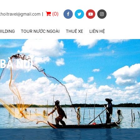
(0)
khoitravel@gmail.com
|
ILDING
TOUR NƯỚC NGOÀI
THUÊ XE
LIÊN HỆ
BÀ NÚI