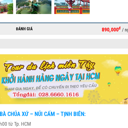
đ
ĐÁNH GIÁ
890,000
/ n
BÀ CHÚA XỨ – NÚI CẤM – TỊNH BIÊN:
1h00 từ Tp. HCM