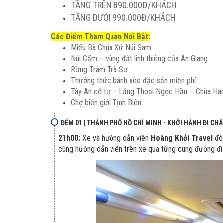
TẦNG TRÊN 890.000Đ/KHÁCH
TẦNG DƯỚI 990.000Đ/KHÁCH
Các Điểm Tham Quan Nổi Bật:
Miếu Bà Chúa Xứ Núi Sam
Núi Cấm – vùng đất linh thiêng của An Giang
Rừng Tràm Trà Sư
Thưởng thức bánh xèo đặc sản miễn phí
Tây An cổ tự – Lăng Thoại Ngọc Hầu – Chùa Ha
Chợ biên giới Tịnh Biên
ĐÊM 01 | THÀNH PHỐ HỒ CHÍ MINH - KHỞI HÀNH ĐI CH
21h00:
Xe và hướng dẫn viên
Hoàng Khởi Travel
đó
cùng hướng dẫn viên trên xe qua từng cung đường đi