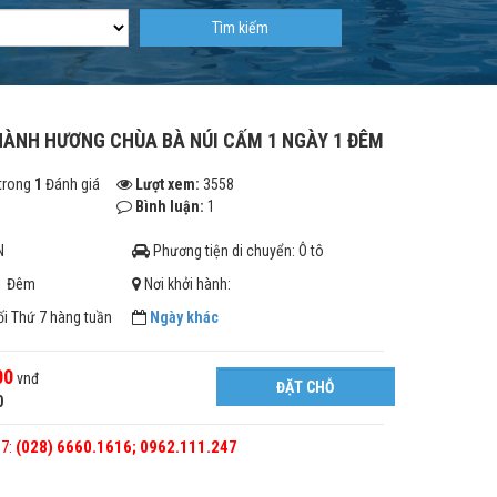
Tìm kiếm
HÀNH HƯƠNG CHÙA BÀ NÚI CẤM 1 NGÀY 1 ĐÊM
trong
1
Đánh giá
Lượt xem:
3558
Bình luận:
1
N
Phương tiện di chuyển: Ô tô
 1 Đêm
Nơi khởi hành:
ối Thứ 7 hàng tuần
Ngày khác
00
vnđ
ĐẶT CHỖ
0
/7:
(028) 6660.1616; 0962.111.247