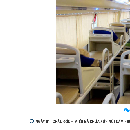
Ng
NGÀY 01 | CHÂU ĐỐC – MIẾU BÀ CHÚA XỨ - NÚI CẤM - R