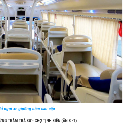
hỉ ngơi xe giường nằm cao cấp
ỪNG TRÀM TRÀ SƯ - CHỢ TỊNH BIÊN (ĂN S -T)