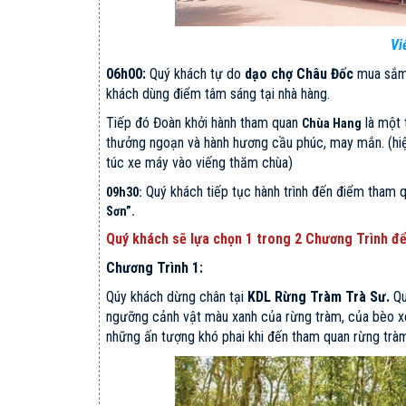
Vi
06h00:
Quý khách tự do
dạo chợ Châu Đốc
mua sắm 
khách dùng điểm tâm sáng tại nhà hàng.
Tiếp đó Đoàn khởi hành tham quan
là một 
Chùa Hang
thưởng ngoạn và hành hương cầu phúc, may mắn. (hiệ
túc xe máy vào viếng thăm chùa)
Quý khách tiếp tục hành trình đến điểm tham q
09h30:
Sơn”.
Quý khách sẽ lựa chọn 1 trong 2 Chương Trình đ
Chương Trình 1:
Qúy khách dừng chân tại
KDL Rừng Tràm Trà Sư.
Qu
ngưỡng cảnh vật màu xanh của rừng tràm, của bèo xe
những ấn tượng khó phai khi đến tham quan rừng trà