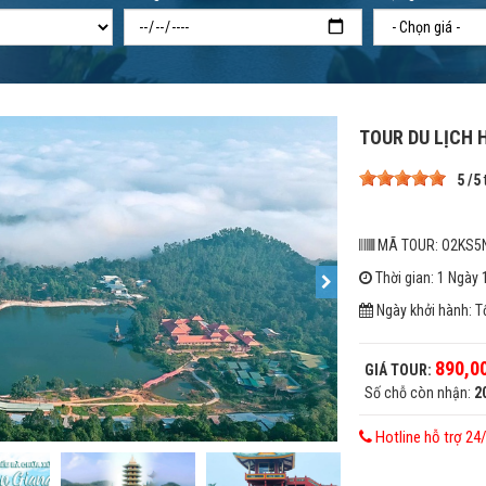
TOUR DU LỊCH 
5
/
5
MÃ TOUR: O2KS5
Thời gian: 1 Ngày
Ngày khởi hành: T
890,0
GIÁ TOUR:
Số chỗ còn nhận:
2
Hotline hỗ trợ 24