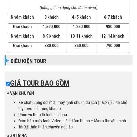
(bảng giá áp dụng cho đoàn riêng)
Nhóm khách
3 khách
4 -5 khách
6-7 khách
Giá/khách
1
.
590.000
1
.
250.000
98
0.000
Nhóm khách
8-9 khách
10-11 khách
12
-14
khách
Giá/khách
88
0.000
8
50.000
79
0.000
ĐIỀU KIỆN TOUR
GIÁ TOUR BAO GỒM
⏩
VẬN CHUYỂN
Xe chất lượng đời mới, máy lạnh chuẩn du lịch ( 16,29,35,45 chỗ
tùy theo số lượng khách)
Phục vụ theo lộ trình ghi chú.
Đảm bảo máy lạnh Video giải trí âm thanh – Micro thuyết minh.
Tài Xế thân thiện chuyên nghiệp.
⏩
ĂN UỐNG