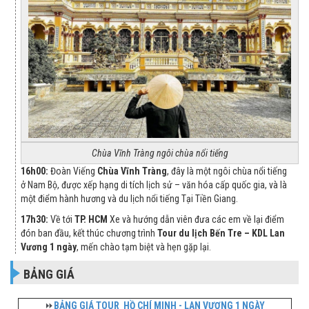
Chùa Vĩnh Tràng ngôi chùa nổi tiếng
16h00:
Đoàn Viếng
Chùa Vĩnh Tràng
, đây là một ngôi chùa nổi tiếng
ở Nam Bộ, được xếp hạng di tích lịch sử – văn hóa cấp quốc gia, và là
một điểm hành hương và du lịch nổi tiếng Tại Tiền Giang.
17h
30
:
Về tới
TP. HCM
Xe và hướng dẫn viên đưa các em về lại điểm
đón ban đầu, kết thúc chương trình
Tour du lịch Bến Tre – KDL Lan
Vương 1 ngày
, mến chào tạm biệt và hẹn gặp lại.
BẢNG GIÁ
⏩
BẢNG GIÁ TOUR
HỒ CHÍ MINH - LAN VƯƠNG 1 NGÀY