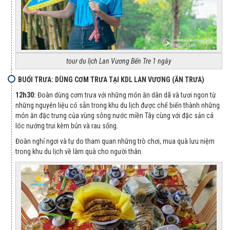
tour du lịch Lan Vương Bến Tre 1 ngày
BUỔI TRƯA: DÙNG CƠM TRƯA TẠI KDL LAN VƯƠNG (ĂN TRƯA)
1
2h30:
Đoàn dùng cơm trưa với những món ăn dân dã và tươi ngon từ
những nguyên liệu có sẵn trong khu du lịch được chế biến thành những
món ăn đặc trưng của vùng sông nước miền Tây cùng với đặc sản cá
lóc nướng trui kèm bún và rau sống.
Đoàn nghỉ ngơi và tự do tham quan những trò chơi, mua quà lưu niệm
trong khu du lịch về làm quà cho người thân.