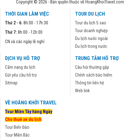
Copyright © 2026 - Bản quyền thuộc về HoangKhoiTravel.com
THỜI GIAN LÀM VIỆC
TOUR DU LỊCH
Thứ 2 - 6:
8h:00 - 17h:30
Tour du lịch 5 sao
Tour doanh nghiệp
Thứ 7:
8h:00 - 12h:00
Du lịch nước ngoài
CN và các ngày lễ nghỉ
Du lịch trong nước
DỊCH VỤ HỖ TRỢ
TRUNG TÂM HỖ TRỢ
Cẩm nang du lịch
Câu hỏi thường gặp
Gửi yêu cầu hỗ trợ
Chính sách bảo hiểm
Sitmap
Thông tin liên hệ
Web link
VỀ HOÀNG KHỞI TRAVEL
Tour Miền Tây hàng Ngày
Cho thuê xe du lịch
Tour Biển Đảo
Tour Miền Bắc