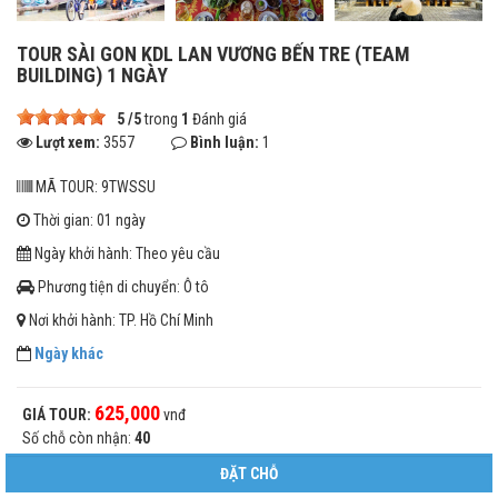
TOUR SÀI GON KDL LAN VƯƠNG BẾN TRE (TEAM
BUILDING) 1 NGÀY
5
/
5
trong
1
Đánh giá
Lượt xem:
3557
Bình luận:
1
MÃ TOUR: 9TWSSU
Thời gian: 01 ngày
Ngày khởi hành: Theo yêu cầu
Phương tiện di chuyển: Ô tô
Nơi khởi hành: TP. Hồ Chí Minh
Ngày khác
625,000
GIÁ TOUR:
vnđ
Số chỗ còn nhận:
40
ĐẶT CHỖ