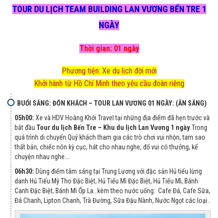
TOUR DU LỊCH TEAM BUILDING LAN VƯƠNG BẾN TRE 1
NGÀY
Thời gian:
01 ngày
Phương tiện: Xe du lịch đời mới
Khởi hành từ Hồ Chí Minh theo yêu cầu đoàn riêng
BUỔI SÁNG: ĐÓN KHÁCH – TOUR LAN VƯƠNG 01 NGÀY: (ĂN SÁNG)
05h
0
0:
Xe và HDV Hoàng Khởi Travel tại những địa điểm đã hẹn trước và
bắt đầu
Tour du lịch Bến Tre – K
hu du lịch
Lan Vương 1 ngày
.
Trong
quá trình di chuyển Quý khách tham gia các trò chơi vui nhộn, tam sao
thất bản, chiếc nón kỳ cục, hát cho nhau nghe, đố vui có thưởng, kể
chuyện nhau nghe….
0
6
h
3
0:
Dùng điểm tâm sáng tại Trung Lương với đặc sản Hủ tiếu lừng
danh Hủ Tiếu Mỹ Tho Đặc Biệt, Hủ Tiếu Mì Đặc Biệt, Hủ Tiếu Mì, Bánh
Canh Đặc Biệt, Bánh Mì Ốp La…kèm theo nước uống: Cafe Đá, Cafe Sữa,
Đá Chanh, Lipton Chanh, Trà Đường, Sữa Đậu Nành, Nước Ngọt các loại..