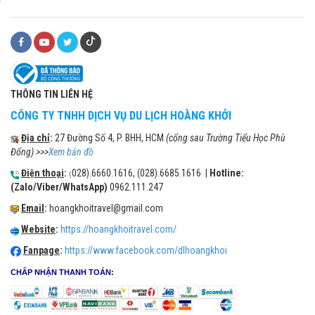
THÔNG TIN LIÊN HỆ
CÔNG TY TNHH DỊCH VỤ DU LỊCH HOÀNG KHỞI
Địa chỉ
:
27 Đường Số 4, P. BHH, HCM
(cổng sau Trường Tiểu Học Phù
Đổng) >>>
Xem bản đồ
Điện thoại
:
028).6660.1616, (028).6685.1616 |
Hotline:
(
(Zalo/Viber/WhatsApp)
0962.111.247
Email
:
hoangkhoitravel@gmail.com
Website
:
https://hoangkhoitravel.com/
Fanpage
:
https://www.facebook.com/dlhoangkhoi
CHẤP NHẬN THANH TOÁN: