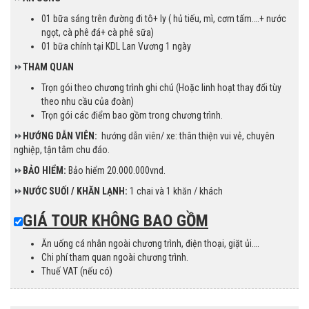
01 bữa sáng trên đường đi tô+ ly ( hủ tiếu, mì, cơm tấm….+ nước
ngọt, cà phê đá+ cà phê sữa)
01 bữa chính tại KDL Lan Vương 1 ngày
⏩
THAM QUAN
Trọn gói theo chương trình ghi chú (Hoặc linh hoạt thay đổi tùy
theo nhu cầu của đoàn)
Trọn gói các điểm bao gồm trong chương trình.
⏩
HƯỚNG DẪN VIÊN:
hướng dẫn viên/ xe: thân thiện vui vẻ, chuyên
nghiệp, tận tâm chu đáo.
⏩
BẢO HIỂM:
Bảo hiểm 20.000.000vnd.
⏩
NƯỚC SUỐI / KHĂN LẠNH:
1 chai và 1 khăn / khách
GIÁ TOUR KHÔNG BAO GỒM
Ăn uống cá nhân ngoài chương trình, điện thoại, giặt ủi….
Chi phí tham quan ngoài chương trình.
Thuế VAT (nếu có)