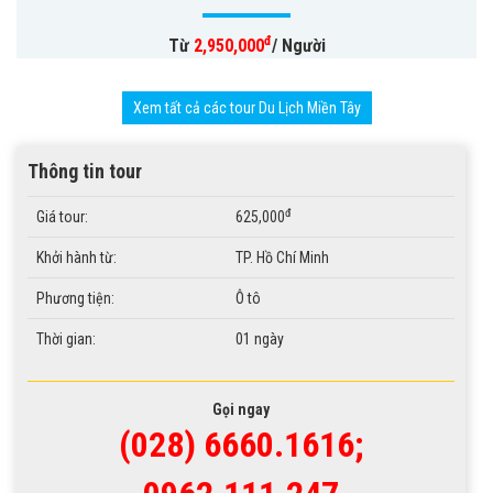
đ
Từ
2,950,000
/ Người
Xem tất cả các tour Du Lịch Miền Tây
Thông tin tour
đ
Giá tour:
625,000
Khởi hành từ:
TP. Hồ Chí Minh
Phương tiện:
Ô tô
Thời gian:
01 ngày
Gọi ngay
(028) 6660.1616;