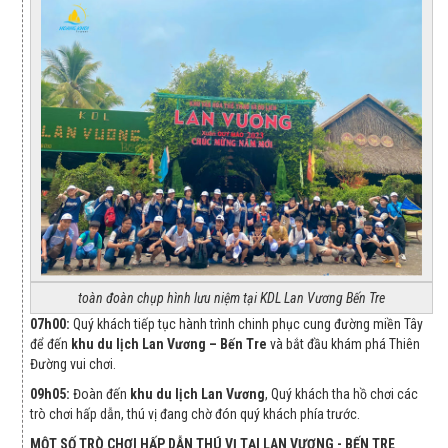
toàn đoàn chụp hình lưu niệm tại KDL Lan Vương Bến Tre
07h
0
0:
Quý khách tiếp tục hành trình chinh phục cung đường miền Tây
để đến
khu du lịch Lan Vương – Bến Tre
và bắt đầu khám phá Thiên
Đường vui chơi.
09
h
0
5:
Đoàn đến
khu du lịch Lan Vương
, Quý khách tha hồ chơi các
trò chơi hấp dẫn, thú vị đang chờ đón quý khách phía trước.
MỘT SỐ TRÒ CHƠI HẤP DẪN THÚ VỊ TẠI LAN VƯƠNG - BẾN TRE