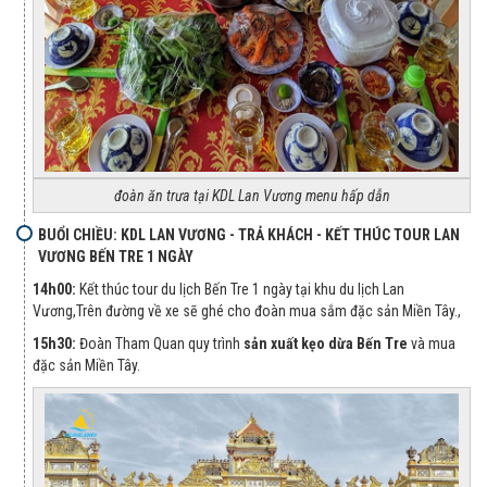
đoàn ăn trưa tại KDL Lan Vương menu hấp dẫn
BUỔI CHIỀU: KDL LAN VƯƠNG - TRẢ KHÁCH - KẾT THÚC TOUR LAN
VƯƠNG BẾN TRE 1 NGÀY
14h00:
Kết thúc tour du lịch Bến Tre 1 ngày tại khu du lịch Lan
Vương,Trên đường về xe sẽ ghé cho đoàn mua sắm đặc sản Miền Tây.,
15h30:
Đoàn Tham Quan quy trình
sản
xuất kẹo dừa Bến Tre
và mua
đặc sản Miền Tây.