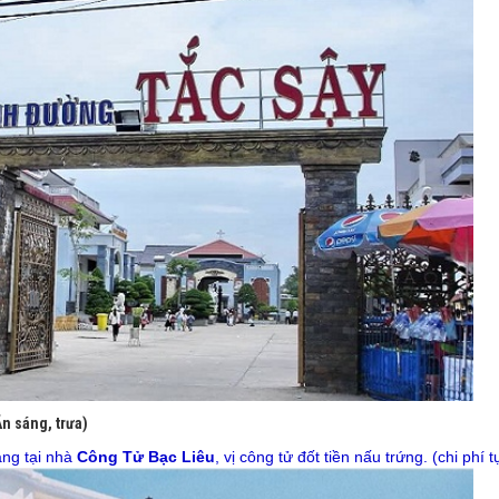
n sáng, trưa)
ng tại nhà
Công Tử Bạc Liêu
, vị công tử đốt tiền nấu trứng. (chi phí t