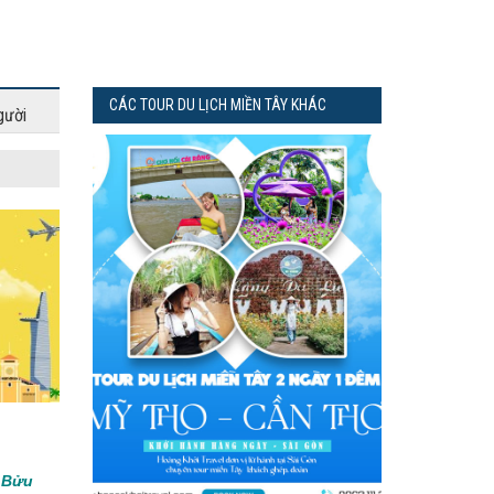
CÁC TOUR DU LỊCH MIỀN TÂY KHÁC
gười
g Bửu