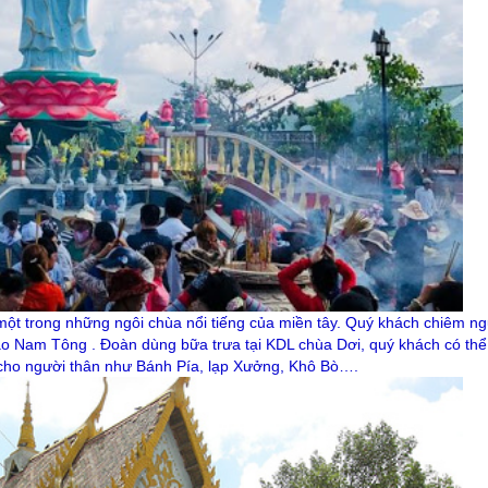
 một trong những ngôi chùa nổi tiếng của miền tây. Quý khách chiêm n
giáo Nam Tông . Đoàn dùng bữa trưa tại KDL chùa Dơi, quý khách có th
cho người thân như Bánh Pía, lạp Xưởng, Khô Bò….