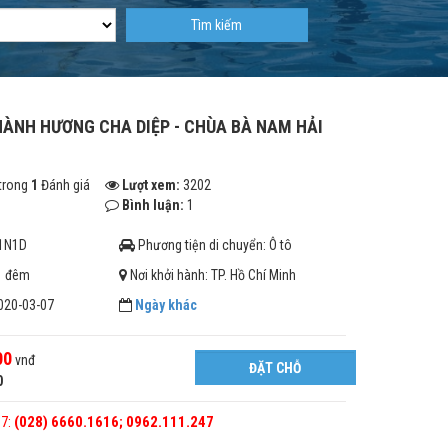
Tìm kiếm
HÀNH HƯƠNG CHA DIỆP - CHÙA BÀ NAM HẢI
trong
1
Đánh giá
Lượt xem:
3202
Bình luận:
1
1N1D
Phương tiện di chuyển: Ô tô
 1 đêm
Nơi khởi hành: TP. Hồ Chí Minh
020-03-07
Ngày khác
00
vnđ
ĐẶT CHỖ
0
/7:
(028) 6660.1616; 0962.111.247