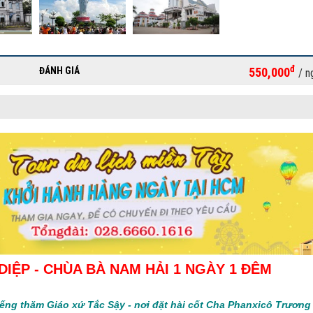
đ
ĐÁNH GIÁ
550,000
/ n
DIỆP - CHÙA BÀ NAM HẢI 1 NGÀY 1 ĐÊM
iếng thăm Giáo xứ Tắc Sậy - nơi đặt hài cốt Cha Phanxicô Trươn