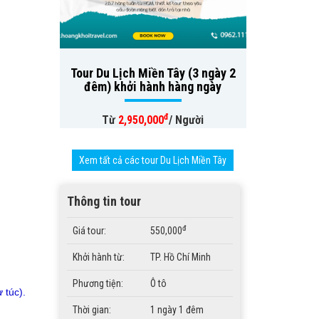
Tour Du Lịch Miền Tây (3 ngày 2
đêm) khởi hành hàng ngày
đ
Từ
2,950,000
/ Người
Xem tất cả các tour Du Lịch Miền Tây
Thông tin tour
đ
Giá tour:
550,000
Khởi hành từ:
TP. Hồ Chí Minh
Phương tiện:
Ô tô
ự túc).
Thời gian:
1 ngày 1 đêm