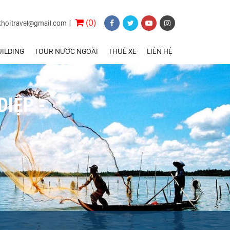
(0)
khoitravel@gmail.com
|
ILDING
TOUR NƯỚC NGOÀI
THUÊ XE
LIÊN HỆ
IỆP -