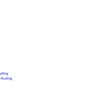
gưỡng
ể thưởng