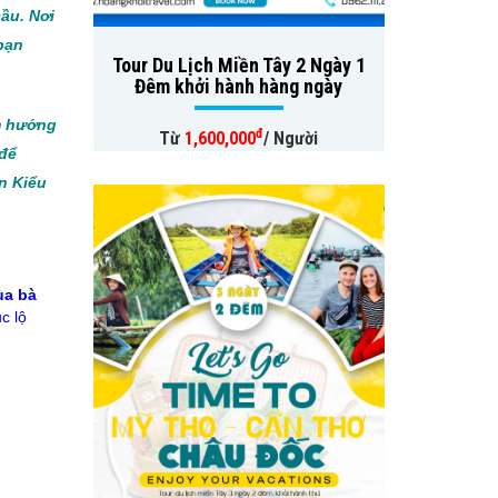
ầu. Nơi
bạn
Tour Du Lịch Miền Tây 2 Ngày 1
Đêm khởi hành hàng ngày
m hướng
đ
Từ
1,600,000
/ Người
 để
n Kiểu
ùa bà
c lộ