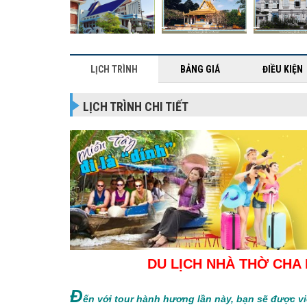
LỊCH TRÌNH
BẢNG GIÁ
ĐIỀU KIỆN
LỊCH TRÌNH CHI TIẾT
DU LỊCH NHÀ THỜ CHA 
Đ
ến với tour hành hương lần này, bạn sẽ được v