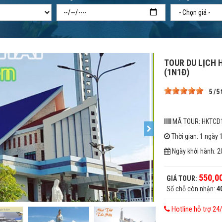
TOUR DU LỊCH 
(1N1Đ)
5
/
5
MÃ TOUR: HKTCD
Thời gian: 1 ngày
Ngày khởi hành: 2
550,0
GIÁ TOUR:
Số chỗ còn nhận:
4
Hotline hỗ trợ 24