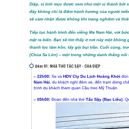
Diệp, vị linh mục được xem như một vị thánh bởi s
đây không chỉ là điểm hành hương của người miền
sẽ cảm nhận được không khí trang nghiêm và thiê
Tiếp tục hành trình đến viếng Mẹ Nam Hải, với b
mặt ra biển. Bạn sẽ tìm thấy ở nơi này một không
thanh lọc tâm hồn, tẩy gội bụi trần. Cuối cùng, 
(Chùa Sa Lôn) – một trong những danh thắng nổi 
Đêm 01: NHÀ THỜ TẮC SẬY - CHA DIỆP
– 22h00:
Xe và
HDV Cty Du Lịch Hoàng Khởi
đón
Nam Hải
, du khách nghỉ đêm xe, đến trạm dừng châ
trình du khách tham quan Cầu treo Mỹ Thuận.
– 05h00:
Đoàn đến nhà thờ
Tắc Sậy (Bạc Liêu)
. Q