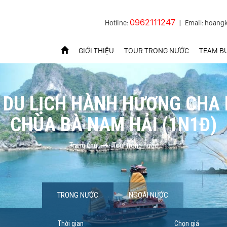
0962111247
Hotline:
|
Email: hoang
GIỚI THIỆU
TOUR TRONG NƯỚC
TEAM BU
 DU LỊCH HÀNH HƯƠNG CHA D
CHÙA BÀ NAM HẢI (1N1Đ)
Trang chủ
Tour trong nước
TRONG NƯỚC
NGOÀI NƯỚC
Thời gian
Chọn giá