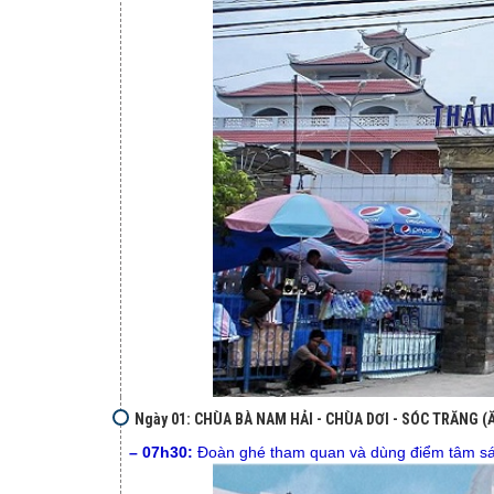
Ngày 01: CHÙA BÀ NAM HẢI - CHÙA DƠI - SÓC TRĂNG (Ă
– 07h30:
Đoàn ghé tham quan và dùng điểm tâm sá