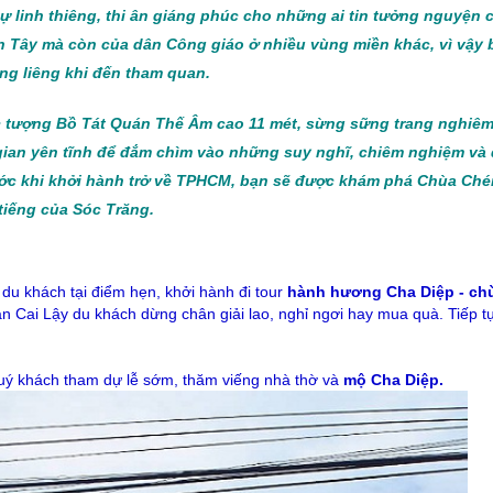
ự linh thiêng, thi ân giáng phúc cho những ai tin tưởng nguyện c
 Tây mà còn của dân Công giáo ở nhiều vùng miền khác, vì vậy 
ng liêng khi đến tham quan.
ức tượng Bồ Tát Quán Thế Âm cao 11 mét, sừng sững trang nghiê
 gian yên tĩnh để đắm chìm vào những suy nghĩ, chiêm nghiệm và
trước khi khởi hành trở về TPHCM, bạn sẽ được khám phá Chùa Ché
tiếng của Sóc Trăng.
 du khách tại điểm hẹn, khởi hành đi tour
hành hương Cha Diệp - ch
n Cai Lậy du khách dừng chân giải lao, nghỉ ngơi hay mua quà. Tiếp tụ
uý khách tham dự lễ sớm, thăm viếng nhà thờ và
mộ Cha Diệp.