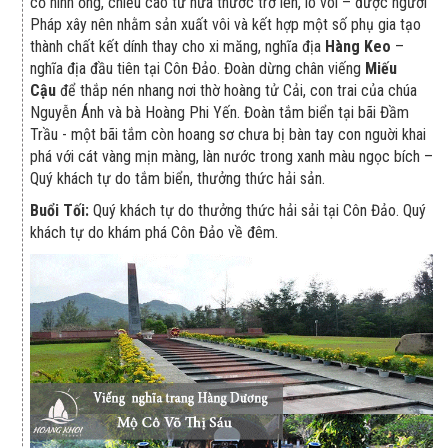
cỏ hình ống, chiều cao từ nửa thước trở lên, lò vôi – được người
Pháp xây nên nhằm sản xuất vôi và kết hợp một số phụ gia tạo
thành chất kết dính thay cho xi măng, nghĩa địa
Hàng Keo
–
nghĩa địa đầu tiên tại Côn Đảo. Đoàn dừng chân viếng
Miếu
Cậu
để thắp nén nhang nơi thờ hoàng tử Cải, con trai của chúa
Nguyễn Ánh và bà Hoàng Phi Yến. Đoàn tắm biển tại bãi Đầm
Trầu - một bãi tắm còn hoang sơ chưa bị bàn tay con nguời khai
phá với cát vàng mịn màng, làn nước trong xanh màu ngọc bích –
Quý khách tự do tắm biển, thưởng thức hải sản.
Buổi Tối:
Quý khách tự do thưởng thức hải sải tại Côn Đảo. Quý
khách tự do khám phá Côn Đảo về đêm.