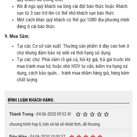
Khi đi ngủ quý khách vui lòng cài đặt báo thức hoặc Khách
sạn từ 3 sao trỡ lên có thể nhờ khách sạn báo thức.
Một cách khác quý khách có thể gọi 1080 địa phương mình
đang ở cài báo thức.
9. Mua Sắm:
Tại các Cơ sở sản xuất: Thường sản phẩm ở đây cao hơn ở
chợ nhưng đảm bảo vệ sinh và thời hạng sử dụng.
Tại các chợ: Phải nắm rõ giá cả, hỏi kỹ giá, trả giá trước khi
mua tránh mua hớ, hoặc nhờ HDV tư vấn, kiểm tra hạng sử
dụng, cách bảo quản…. tránh mua nhầm hàng giả, hàng kém
chất lượng.
BÌNH LUẬN KHÁCH HÀNG:
Thành Trung
- 04-06-2020 09:52:41
chương trình hợp lí, hdv và tài xế nhiệt tình, dễ thương
Diệu Hiền
- 04-06-2020 10:00:37