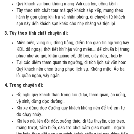
Quý khách vui lòng không mang Vali quá lớn, cồng kềnh.
Tùy theo tính chất tour mà quý khách sắp xếp, mang theo
hành lý gọn gàng khi trả và nhận phòng, di chuyển từ khách
sạn này đến khách sạn khác cho nhẹ nhàng và tiện lợi.
3. Tùy theo tính chất chuyến đi:
Miền biển, vùng núi, đồng bằng, điểm tôn giáo tín ngưỡng hay
KDL dã ngoại, thời tiết khí hậu vùng miền…. để chuẩn bị trang
phục như áo gió, khăn quàng cổ, đồ bơi, giày dép,.. hợp lý.
Tại các điểm tham quan tín ngưỡng, di tích lịch sử văn hóa:
Quý khách nên chọn trang phục lịch sự. Không mặc: Áo ba
lỗ, quần ngắn, váy ngắn…
4. Trong chuyến đi:
Đề nghị quý khách thận trọng lúc đi lại, tham quan, ăn uống,
vệ sinh, dừng dọc đường…
Khi xe dừng dọc đường quý khách không nên để trẻ em tự
do chạy nhảy…
Khi leo núi, lên đồi dốc, xuống thác, đi tàu thuyền, cáp treo,
máng trượt, tắm biển, các trò chơi cảm giác mạnh… người