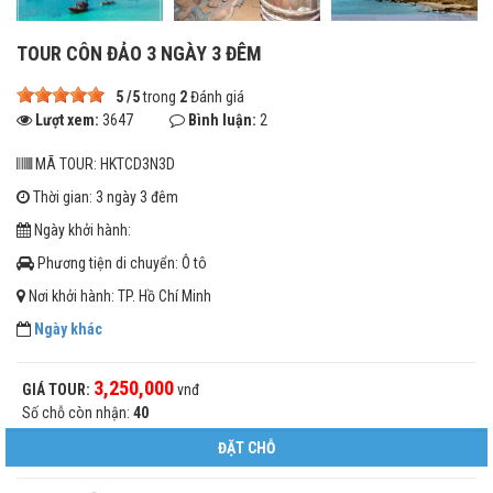
TOUR CÔN ĐẢO 3 NGÀY 3 ĐÊM
5
/
5
trong
2
Đánh giá
Lượt xem:
3647
Bình luận:
2
MÃ TOUR: HKTCD3N3D
Thời gian: 3 ngày 3 đêm
Ngày khởi hành:
Phương tiện di chuyển: Ô tô
Nơi khởi hành: TP. Hồ Chí Minh
Ngày khác
3,250,000
GIÁ TOUR:
vnđ
Số chỗ còn nhận:
40
ĐẶT CHỖ