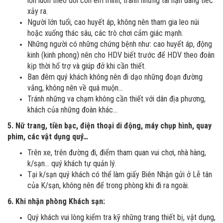
lớn luôn theo dõi con em mình, tránh những tai nạn đáng tiếc
xảy ra.
Người lớn tuổi, cao huyết áp, không nên tham gia leo núi
hoặc xuống thác sâu, các trò chơi cảm giác mạnh.
Những người có những chứng bệnh như: cao huyết áp, động
kinh (kinh phong) nên cho HDV biết trước để HDV theo đoàn
kịp thời hổ trợ và giúp đở khi cần thiết.
Ban đêm quý khách không nên đi dạo những đoạn đường
vắng, không nên về quá muộn…
Tránh những va chạm không cần thiết với dân địa phương,
khách của những đoàn khác…
5. Nữ trang, tiền bạc, điện thoại di động, máy chụp hình, quay
phim, các vật dụng quý…
Trên xe, trên đường đi, điểm tham quan vui chơi, nhà hàng,
k/sạn… quý khách tự quản lý.
Tại k/sạn quý khách có thể làm giấy Biên Nhận gửi ở Lễ tân
của K/sạn, không nên để trong phòng khi đi ra ngoài.
6. Khi nhận phòng Khách sạn:
Quý khách vui lòng kiểm tra kỹ những trang thiết bị, vật dụng,