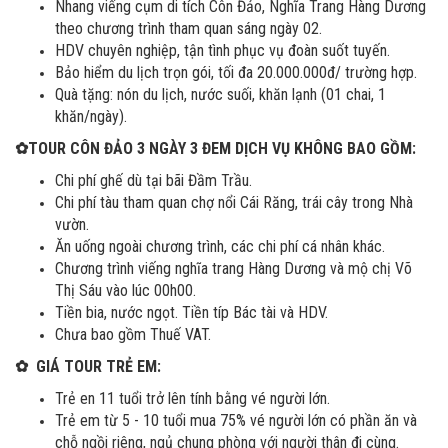
Nhang viếng cụm di tích Côn Đảo, Nghĩa Trang Hàng Dương
theo chương trình tham quan sáng ngày 02.
HDV chuyên nghiệp, tận tình phục vụ đoàn suốt tuyến.
Bảo hiểm du lịch trọn gói, tối đa 20.000.000đ/ trường hợp.
Quà tặng: nón du lịch, nước suối, khăn lạnh (01 chai, 1
khăn/ngày).
✿
TOUR CÔN ĐẢO 3 NGÀY 3 ĐEM DỊCH VỤ KHÔNG BAO GỒM:
Chi phí ghế dù tại bãi Đầm Trầu.
Chi phí tàu tham quan chợ nổi Cái Răng, trái cây trong Nhà
vườn.
Ăn uống ngoài chương trình, các chi phí cá nhân khác.
Chương trình viếng nghĩa trang Hàng Dương và mộ chị Võ
Thị Sáu vào lúc 00h00.
Tiền bia, nước ngọt. Tiền típ Bác tài và HDV.
Chưa bao gồm Thuế VAT.
✿
GIÁ TOUR TRẺ EM:
Trẻ en 11 tuổi trở lên tính bằng vé người lớn.
Trẻ em từ 5 - 10 tuổi mua 75% vé người lớn có phần ăn và
chỗ ngồi riêng, ngủ chung phòng với người thân đi cùng.