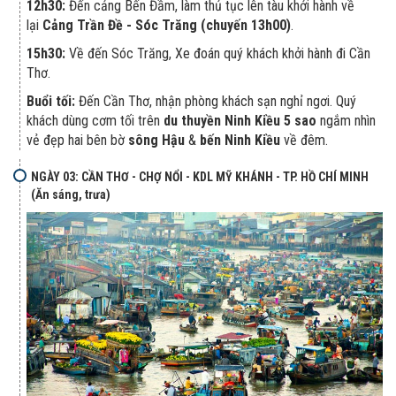
12h30:
Đến cảng Bến Đầm, làm thủ tục lên tàu khởi hành về
lại
Cảng Trần Đề - Sóc Trăng
(chuyến 13h00)
.
15h30:
Về đến Sóc Trăng, Xe đoán quý khách khởi hành đi Cần
Thơ.
Buổi tối:
Đến Cần Thơ, nhận phòng khách sạn nghỉ ngơi. Quý
khách dùng cơm tối trên
du thuyền Ninh Kiều 5 sao
ngắm nhìn
vẻ đẹp hai bên bờ
sông Hậu
&
bến Ninh Kiều
về đêm.
NGÀY 03: CẦN THƠ - CHỢ NỔI - KDL MỸ KHÁNH - TP. HỒ CHÍ MINH
(Ăn sáng, trưa)