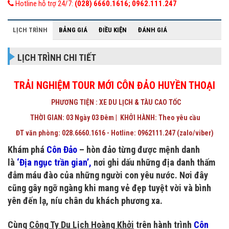
Hotline hỗ trợ 24/7:
(028) 6660.1616; 0962.111.247
LỊCH TRÌNH
BẢNG GIÁ
ĐIỀU KIỆN
ĐÁNH GIÁ
LỊCH TRÌNH CHI TIẾT
TRẢI NGHIỆM TOUR MỚI CÔN ĐẢO HUYỀN THOẠI
PHƯƠNG TIỆN : XE DU LỊCH & TÀU CAO TỐC
THỜI GIAN: 03 Ngày 03 Đêm
|
KHỞI HÀNH: Theo yêu cầu
ĐT văn phòng: 028.6660.1616 - Hotline: 0962111.247 (zalo/viber)
Khám phá
Côn Đảo
– hòn đảo từng được mệnh danh
là
‘Địa ngục trần gian’,
nơi ghi dấu những địa danh thấm
đẫm máu đào của những người con yêu nước. Nơi đây
cũng gây ngỡ ngàng khi mang vẻ đẹp tuyệt vời và bình
yên đến lạ, níu chân du khách phương xa.
Cùng
Công Ty Du Lịch Hoàng Khởi
trên hành trình
Côn