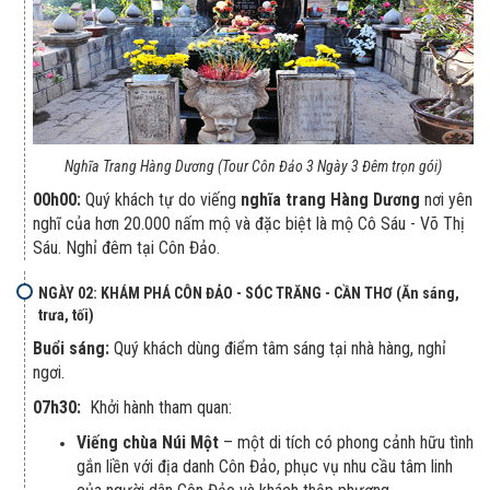
Nghĩa Trang Hàng Dương (Tour Côn Đảo 3 Ngày 3 Đêm trọn gói)
00h00:
Quý khách tự do viếng
nghĩa trang Hàng Dương
nơi yên
nghĩ của hơn 20.000 nấm mộ và đặc biệt là mộ Cô Sáu - Võ Thị
Sáu. Nghỉ đêm tại Côn Đảo.
NGÀY 02: KHÁM PHÁ CÔN ĐẢO - SÓC TRĂNG - CẦN THƠ (Ăn sáng,
trưa, tối)
Buổi sáng:
Quý khách dùng điểm tâm sáng tại nhà hàng, nghỉ
ngơi.
07h30:
Khởi hành tham quan:
Viếng chùa Núi Một
– một di tích có phong cảnh hữu tình
gắn liền với địa danh Côn Đảo, phục vụ nhu cầu tâm linh