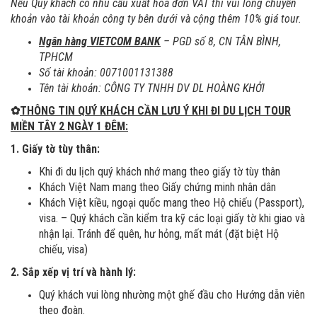
Nếu Quý khách có nhu cầu xuất hóa đơn VAT thì vui lòng chuyển
khoản vào tài khoản công ty bên dưới và cộng thêm 10% giá tour.
Ngân hàng VIETCOM BANK
– PGD số 8, CN TÂN BÌNH,
TPHCM
Số tài khoản: 0071001131388
Tên tài khoản: CÔNG TY TNHH DV DL HOÀNG KHỞI
✿
THÔNG TIN QUÝ KHÁCH CẦN LƯU Ý KHI ĐI DU LỊCH TOUR
MIỀN TÂY 2 NGÀY 1 ĐÊM:
1. Giấy tờ tùy thân:
Khi đi du lịch quý khách nhớ mang theo giấy tờ tùy thân
Khách Việt Nam mang theo Giấy chứng minh nhân dân
Khách Việt kiều, ngoại quốc mang theo Hộ chiếu (Passport),
visa. – Quý khách cần kiểm tra kỹ các loại giấy tờ khi giao và
nhận lại. Tránh để quên, hư hỏng, mất mát (đặt biệt Hộ
chiếu, visa)
2. Sắp xếp vị trí và hành lý:
Quý khách vui lòng nhường một ghế đầu cho Hướng dẫn viên
theo đoàn.