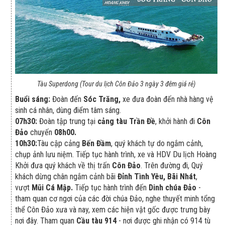
Tàu Superdong (Tour du lịch Côn Đảo 3 ngày 3 đêm giá rẻ)
Buổi sáng:
Đoàn đến
Sóc Trăng,
xe đưa đoàn đến nhà hàng vệ
sinh cá nhân, dùng điểm tâm sáng.
07h30:
Đoàn tập trung tại
cảng tàu Trần Đề
, khởi hành đi
Côn
Đảo
chuyến
08h00.
10h30:
Tàu cập cảng
Bến Đầm
, quý khách tự do ngắm cảnh,
chụp ảnh lưu niệm. Tiếp tục hành trình, xe và HDV Du lịch Hoàng
Khởi đưa quý khách về thị trấn
Côn Đảo
. Trên đường đi, Quý
khách dừng chân ngắm cảnh bãi
Đỉnh Tình Yêu, Bãi Nhát
,
vượt
Mũi Cá Mập.
Tiếp tục hành trình đến
Dinh chúa Đảo
-
tham quan cơ ngơi của các đời chúa Đảo, nghe thuyết minh tổng
thể Côn Đảo xưa và nay, xem các hiện vật gốc được trưng bày
nơi đây. Tham quan
Cầu tàu 914
- nơi được ghi nhận có 914 tù