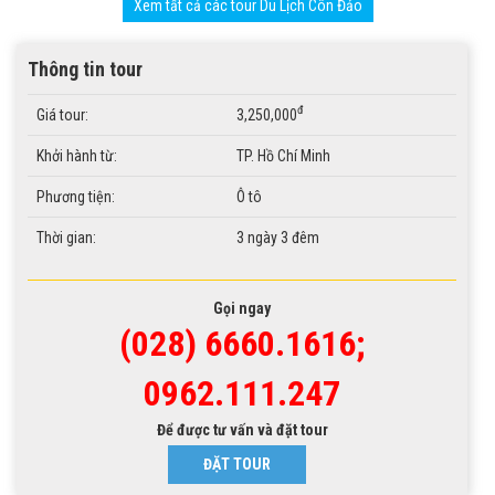
Xem tất cả các tour Du Lịch Côn Đảo
Thông tin tour
đ
Giá tour:
3,250,000
Khởi hành từ:
TP. Hồ Chí Minh
Phương tiện:
Ô tô
Thời gian:
3 ngày 3 đêm
Gọi ngay
(028) 6660.1616;
0962.111.247
Để được tư vấn và đặt tour
ĐẶT TOUR