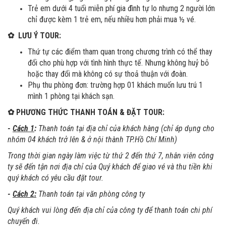
Trẻ em dưới 4 tuổi miễn phí gia đình tự lo nhưng 2 người lớn
chỉ được kèm 1 trẻ em, nếu nhiều hơn phải mua ½ vé.
✿
LƯU Ý TOUR:
Thứ tự các điểm tham quan trong chương trình có thể thay
đổi cho phù hợp với tình hình thực tế. Nhưng không huỷ bỏ
hoặc thay đổi mà không có sự thoả thuận với đoàn.
Phụ thu phòng đơn: trường hợp 01 khách muốn lưu trú 1
mình 1 phòng tại khách sạn.
✿
PHƯƠNG THỨC THANH TOÁN & ĐẶT TOUR:
-
Cách 1
:
Thanh toán tại địa chỉ của khách hàng (chỉ áp dụng cho
nhóm 04 khách trở lên & ở nội thành TP.Hồ Chí Minh)
Trong thời gian ngày làm việc từ thứ 2 đến thứ 7, nhân viên công
ty sẽ đến tận nơi địa chỉ của Quý khách để giao vé và thu tiền khi
quý khách có yêu cầu đặt tour.
-
Cách 2:
Thanh toán tại văn phòng công ty
Quý khách vui lòng đến địa chỉ của công ty để thanh toán chi phí
chuyến đi.