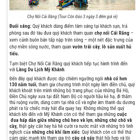
Chợ Nổi Cái Răng (Tour Côn Đảo 3 ngày 3 đêm giá rẻ)
Buổi sáng:
Quý khách dùng điểm tâm sáng tại khách sạn, trả
phòng sau đó tàu đưa quý khách tham quan
chợ nổi Cái Răng
–
xem cảnh buôn bán tấp nập trên sông – một nét đặc trưng của
chợ miền sông nước, tham quan
vườn trái cây
,
lò sản xuất hủ
tiếu.
Tạm biệt Chợ Nổi Cái Răng quý khách tiếp tục hành trình đến
với
Làng Du Lịch Mỹ Khánh
.
Đến đây quý khách được dịp chiêm ngưỡng ngôi
nhà cổ hơn
130 năm tuổi
, tham gia chương trình một ngày làm điền chủ, quý
khách khoát trên mình những bộ trang phục của những Bá Hộ,
Điền Chủ ngày xưa tại đất Nam Bộ có người hầu kẻ hạ, đi thăm
thú ruộng vườn, dùng cơm tại nhà cổ và nghe âm thanh du dương
phát ra từ chiếc máy hát đĩa quay tay. Không những thế quý
khách khi đến với Mỹ Khánh còn có thể tham gia những
cuộc
đua hấp dẫn giữa những chú heo và lợn
;
những chứ chó và
cầy,
thật gây cấn hay hả hê cười ra nước mắt với những trò tinh
nghịch của
những chú khỉ làm xiếc
. Quý khách còn có thể thử
cảm giác mạnh khi tham gia trò
câu cá sấu
thật hồi hợp và lôi