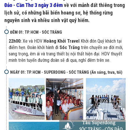
Đảo - Cần Thơ 3 ngày 3 đêm
về với mảnh đất thiêng trong
lịch sử, có những bãi biển hoang sơ, hệ thống rừng
nguyên sinh và nhiều sinh vật quý hiếm.
ĐÊM 01: TP. HCM - SÓC TRĂNG
22h00:
Xe và HDV
Hoàng Khởi Travel
Khởi đón Quý khách tại
điểm hẹn. Đoàn khởi hành đi
Sóc Trăng
trên chuyến xe đời mới,
sang trọng, êm ái và trang thiết bị nội thất hiện đại. HDV thuyết
minh trên tuyến đường đoàn sẽ đi qua, nghỉ đêm trên xe.
NGÀY 01: TP. HCM - SUPERDONG - SÓC TRĂNG (Ăn sáng, trưa, tối)