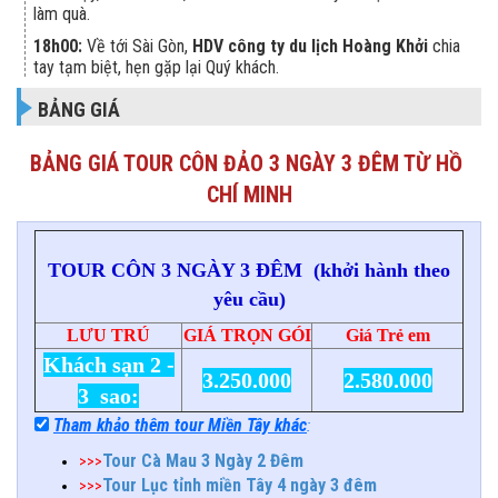
làm quà.
18h00:
Về tới Sài Gòn,
HDV công ty du lịch Hoàng Khởi
chia
tay tạm biệt, hẹn gặp lại Quý khách.
BẢNG GIÁ
BẢNG GIÁ TOUR CÔN ĐẢO 3 NGÀY 3 ĐÊM TỪ HỒ
CHÍ MINH
TOUR CÔN 3 NGÀY 3 ĐÊM
(khởi hành theo
yêu cầu)
LƯU TRÚ
GIÁ TRỌN GÓI
Giá Trẻ em
Khách sạn 2 -
3.250.000
2.580.000
3 sao:
Tham khảo thêm tour Miền Tây khác
:
Tour Cà Mau 3 Ngày 2 Đêm
>>>
Tour Lục tỉnh miền Tây 4 ngày 3 đêm
>>>