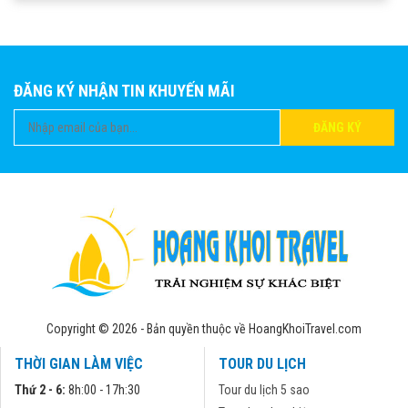
ĐĂNG KÝ NHẬN TIN KHUYẾN MÃI
ĐĂNG KÝ
Copyright © 2026 - Bản quyền thuộc về HoangKhoiTravel.com
THỜI GIAN LÀM VIỆC
TOUR DU LỊCH
Thứ 2 - 6:
8h:00 - 17h:30
Tour du lịch 5 sao