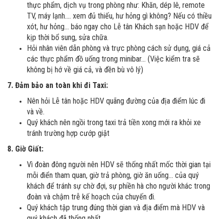
thực phẩm, dịch vụ trong phòng như: Khăn, dép lê, remote
TV, máy lạnh…. xem đủ thiếu, hư hỏng gì không? Nếu có thiều
xót, hư hỏng… báo ngay cho Lễ tân Khách sạn hoặc HDV để
kịp thời bổ sung, sửa chữa.
Hỏi nhân viên dẫn phòng và trực phòng cách sử dụng, giá cả
các thực phẩm đồ uống trong minibar… (Việc kiểm tra sẽ
không bị hớ về giá cả, và đền bù vô lý)
7. Đảm bảo an toàn khi đi Taxi:
Nên hỏi Lễ tân hoặc HDV quãng đường của địa điểm lúc đi
và về.
Quý khách nên ngồi trong taxi trả tiền xong mới ra khỏi xe
tránh trường hợp cướp giật
8. Giờ Giất:
Vì đoàn đông người nên HDV sẽ thống nhất mốc thời gian tại
mỗi điển tham quan, giờ trả phòng, giờ ăn uống… của quý
khách để tránh sự chờ đợi, sự phiền hà cho người khác trong
đoàn và chậm trễ kế hoạch của chuyến đi.
Quý khách tập trung đúng thời gian và địa điểm mà HDV và
quý khách đã thống nhất.