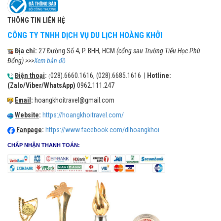
THÔNG TIN LIÊN HỆ
CÔNG TY TNHH DỊCH VỤ DU LỊCH HOÀNG KHỞI
Địa chỉ
:
27 Đường Số 4, P. BHH, HCM
(cổng sau Trường Tiểu Học Phù
Đổng) >>>
Xem bản đồ
Điện thoại
:
028).6660.1616, (028).6685.1616 |
Hotline:
(
(Zalo/Viber/WhatsApp)
0962.111.247
Email
:
hoangkhoitravel@gmail.com
Website
:
https://hoangkhoitravel.com/
Fanpage
:
https://www.facebook.com/dlhoangkhoi
CHẤP NHẬN THANH TOÁN: