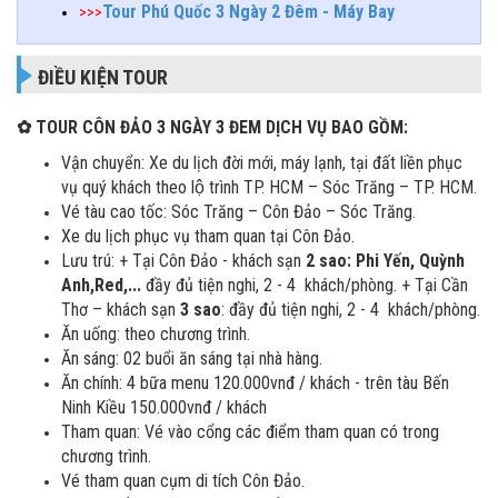
Tour Phú Quốc 3 Ngày 2 Đêm - Máy Bay
>>>
ĐIỀU KIỆN TOUR
✿
TOUR CÔN ĐẢO 3 NGÀY 3 ĐEM DỊCH VỤ BAO GỒM:
Vận chuyển: Xe du lịch đời mới, máy lạnh, tại đất liền phục
vụ quý khách theo lộ trình TP. HCM – Sóc Trăng – TP. HCM.
Vé tàu cao tốc: Sóc Trăng – Côn Đảo – Sóc Trăng.
Xe du lịch phục vụ tham quan tại Côn Đảo.
Lưu trú: + Tại Côn Đảo - khách sạn
2 sao: Phi Yến, Quỳnh
Anh,Red,...
đầy đủ tiện nghi, 2 - 4 khách/phòng. + Tại Cần
Thơ – khách sạn
3 sao
: đầy đủ tiện nghi, 2 - 4 khách/phòng.
Ăn uống: theo chương trình.
Ăn sáng: 02 buổi ăn sáng tại nhà hàng.
Ăn chính: 4 bữa menu 120.000vnđ / khách - trên tàu Bến
Ninh Kiều 150.000vnđ / khách
Tham quan: Vé vào cổng các điểm tham quan có trong
chương trình.
Vé tham quan cụm di tích Côn Đảo.