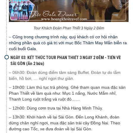
Tour Khách Đoàn Phan Thiết 3 Ngày 2 Đêm
–
Cũng trong chương trình này, quý khách có cơ hội nhận
những phần quà có giá trị với mục Bốc Thăm May Mắn biễn ra
cuối buổi Gala.
NGÀY 03: KẾT THÚC TOUR PHAN THIẾT 3 NGAY 2 ĐÊM - TIẾN VỀ
SÀI GÒN (Ăn 2 bữa)
–
06h30: Đoàn dùng điểm tâm sáng Buffet. Đoàn tự do tắm
biển, hồ bơi, … nghỉ ngơi thư giản.
–
10h00: Làm thủ tục trả phòng. Ghé tham quan mua đặc sản
Phan Thiết về làm quà như: Mực 1 nắng, Nước Mắm nhĩ,
Thanh Long ruột trắng và ruột đỏ……
–
12h00: Dùng cơm trưa tại Nhà Hàng Minh Thủy.
–
13h30: Khởi hành về lại Sài Gòn. Đến Long Khánh, đoàn
dừng chân nghỉ ngơi, mua đặc sản trái cây Đồng Nai. Theo
đường cao Tốc, xe đưa đoàn về lại Sài Gòn.