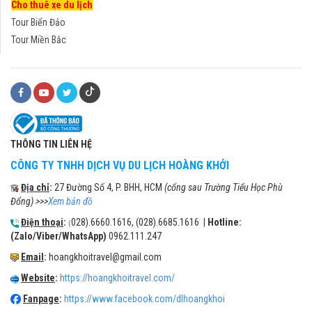
Cho thuê xe du lịch
Tour Biển Đảo
Tour Miền Bắc
THÔNG TIN LIÊN HỆ
CÔNG TY TNHH DỊCH VỤ DU LỊCH HOÀNG KHỞI
Địa chỉ
:
27 Đường Số 4, P. BHH, HCM
(cổng sau Trường Tiểu Học Phù
Đổng) >>>
Xem bản đồ
Điện thoại
:
028).6660.1616, (028).6685.1616 |
Hotline:
(
(Zalo/Viber/WhatsApp)
0962.111.247
Email
:
hoangkhoitravel@gmail.com
Website
:
https://hoangkhoitravel.com/
Fanpage
:
https://www.facebook.com/dlhoangkhoi