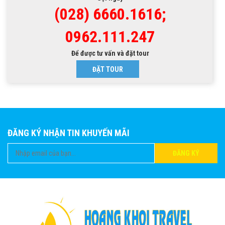
(028) 6660.1616;
0962.111.247
Để được tư vấn và đặt tour
ĐẶT TOUR
ĐĂNG KÝ NHẬN TIN KHUYẾN MÃI
ĐĂNG KÝ