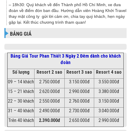
– 18h30: Quý khách về đến Thành phố Hồ Chí Minh, xe đưa
đoàn về điểm đón ban đầu. Hướng dẫn viên Hoàng Khởi Travel
thay mặt công ty gửi lời cảm ơn, chia tay quý khách, hẹn ngày
gặp lại. Kết thúc chương trình tham quan!
BẢNG GIÁ
Bảng Giá Tour Phan Thiết 3 Ngày 2 Đêm dành cho khách
đoàn
Số lượng
Resort 2 sao
Resort 3 sao
Resort 4 sao
09 – 14 khách
2.750.000đ
3.150.000đ
3.550.000đ
15 – 21 khách
2.620.000đ
2.990.000đ
3.380.000đ
22 – 30 khách
2.550.000đ
2.760.000đ
3.150.000đ
31 – 40 khách
2.490.000đ
2.730.000đ
3.040.000đ
Trên 40 khách
2.390.000
đ
2.650.000đ
2.990.000đ