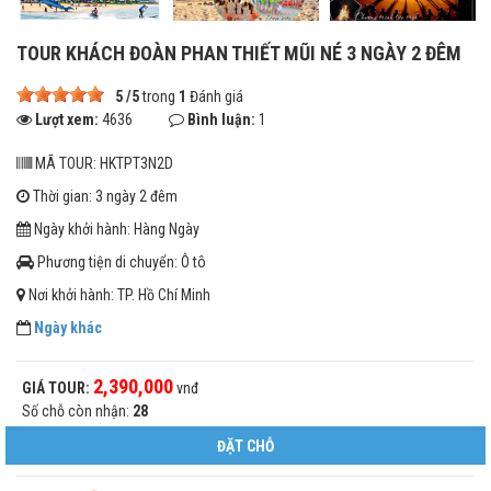
TOUR KHÁCH ĐOÀN PHAN THIẾT MŨI NÉ 3 NGÀY 2 ĐÊM
5
/
5
trong
1
Đánh giá
Lượt xem:
4636
Bình luận:
1
MÃ TOUR: HKTPT3N2D
Thời gian: 3 ngày 2 đêm
Ngày khởi hành: Hàng Ngày
Phương tiện di chuyển: Ô tô
Nơi khởi hành: TP. Hồ Chí Minh
Ngày khác
2,390,000
GIÁ TOUR:
vnđ
Số chỗ còn nhận:
28
ĐẶT CHỖ