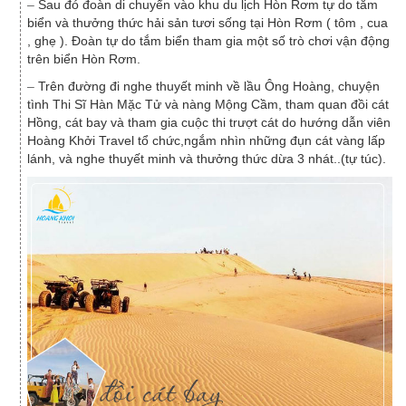
–
Sau đó đoàn di chuyển vào khu du lịch Hòn Rơm tự do tắm
biển và thưởng thức hải sản tươi sống tại Hòn Rơm ( tôm , cua
, ghẹ ). Đoàn tự do tắm biển tham gia một số trò chơi vận động
trên biển Hòn Rơm.
–
Trên đường đi nghe thuyết minh về lầu Ông Hoàng, chuyện
tình Thi Sĩ Hàn Mặc Tử và nàng Mộng Cầm, tham quan đồi cát
Hồng, cát bay và tham gia cuộc thi trượt cát do hướng dẫn viên
Hoàng Khởi Travel tổ chức,ngắm nhìn những đụn cát vàng lấp
lánh, và nghe thuyết minh và thưởng thức dừa 3 nhát..(tự túc).