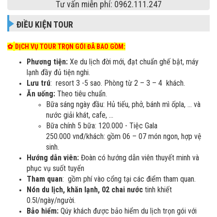
Tư vấn miễn phí: 0962.111.247
ĐIỀU KIỆN TOUR
✿
DỊCH VỤ TOUR TRỌN GÓI ĐÃ BAO GỒM:
Phương tiện:
Xe du lịch đời mới, đạt chuẩn ghế bật, máy
lạnh đầy đủ tiện nghi.
Lưu trú
: resort 3 -5 sao. Phòng từ 2 – 3 – 4 khách.​
Ăn uống:
Theo tiêu chuẩn.
Bữa sáng ngày đầu: Hủ tiếu, phở, bánh mì ốpla, … và
nước giải khát, cafe, …
Bữa chính 5 bữa: 120.000 - Tiệc Gala
250.000 vnđ/khách: gồm 06 – 07 món ngon, hợp vệ
sinh.
Hướng dẫn viên:
Đoàn có hướng dẫn viên thuyết minh và
phục vụ suốt tuyến
Tham quan
: gồm phí vào cổng tại các điểm tham quan.
Nón du lịch, khăn lạnh, 02 chai nước
tinh khiết
0.5l/ngày/người.
Bảo hiểm:
Qúy khách được bảo hiểm du lịch trọn gói với