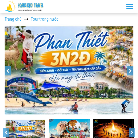
Togg
navi
Trang chủ
Tour trong nước