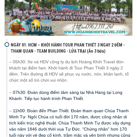
NGÀY 01: HCM – KHỞI HÀNH TOUR PHAN THIẾT 3 NGAY 2 ĐÊM -
THAM QUAN - TEAM BUILDING - LỬA TRẠI (Ăn 3 bữa)
– 05h30: Xe và HDV công ty du lịch Hoàng Khởi Travel đón
khách tại điểm hẹn. Khởi hành đi Tour Phan Thiết 3 ngày 2
đêm. Trên đường đi HDV sẽ phục vụ nước, nón, khăn lạnh, tổ
chức một số trò chơi vui nhộn.
–
07h30: Đoàn dùng điểm tâm sáng tại Nhà Hàng tại Long
Khánh. Tiếp tục hành trình Phan Thiết.
–
11h00: Đoàn đến Phan Thiết. Đoàn tham quan Chùa Thanh
Minh Tự: Ngôi Chùa có tuổi đời 170 năm, được công nhận di
tích kiến trúc nghệ thuật. Chùa Thanh Minh Tự được xây dựng
vào năm 1846 dưới thời vua Tự Đức. “Chứng nhân” hơn 170
tuổi này với vẻ đẹp cổ kính, trầm mặc và yên bình nhưng cũng