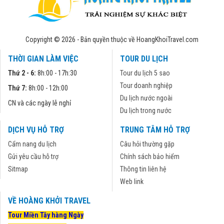
Copyright © 2026 - Bản quyền thuộc về HoangKhoiTravel.com
THỜI GIAN LÀM VIỆC
TOUR DU LỊCH
Thứ 2 - 6:
8h:00 - 17h:30
Tour du lịch 5 sao
Tour doanh nghiệp
Thứ 7:
8h:00 - 12h:00
Du lịch nước ngoài
CN và các ngày lễ nghỉ
Du lịch trong nước
DỊCH VỤ HỖ TRỢ
TRUNG TÂM HỖ TRỢ
Cẩm nang du lịch
Câu hỏi thường gặp
Gửi yêu cầu hỗ trợ
Chính sách bảo hiểm
Sitmap
Thông tin liên hệ
Web link
VỀ HOÀNG KHỞI TRAVEL
Tour Miền Tây hàng Ngày