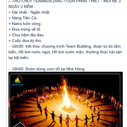
– TRÒ CHƠI TEAMBUILDING TOUR PHAN THIẾT - MŨI NÉ 3
NGÀY 2 ĐÊM
+ Dài nhất - Ngắn nhất
+ Nàng Tiên Cá
+ Natra luồn vòng
+ Đưa trứng về tổ
+ Chui hầm địa đạo
+ Cuộc đua kỳ thú
–
16h30: Kết thúc chương trình Team Building, đoàn tự do tắm
biển, Hồ bơi nước ngọt, Hồ bơi nước mặn, thưởng thức hải sản
tại bãi biển.
–
18h00: Đoàn dùng cơm tối tại Nhà Hàng.