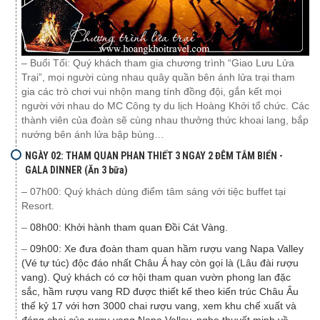
– Buổi Tối: Quý khách tham gia chương trình “Giao Lưu Lửa
Trại”, mọi người cùng nhau quây quần bên ánh lửa trại tham
gia các trò chơi vui nhộn mang tính đồng đội, gắn kết mọi
người với nhau do MC Công ty du lịch Hoàng Khởi tổ chức. Các
thành viên của đoàn sẽ cùng nhau thưởng thức khoai lang, bắp
nướng bên ánh lửa bập bùng…
NGÀY 02: THAM QUAN PHAN THIẾT 3 NGAY 2 ĐÊM TẮM BIỂN -
GALA DINNER (Ăn 3 bữa)
–
07h00: Quý khách dùng điểm tâm sáng với tiệc buffet tại
Resort.
–
08h00: Khởi hành tham quan Đồi Cát Vàng.
–
09h00: Xe đưa đoàn tham quan hầm rượu vang Napa Valley
(Vé tự túc) độc đáo nhất Châu Á hay còn gọi là (Lâu đài rượu
vang). Quý khách có cơ hội tham quan vườn phong lan đặc
sắc, hầm rượu vang RD được thiết kế theo kiến trúc Châu Âu
thế kỷ 17 với hơn 3000 chai rượu vang, xem khu chế xuất và