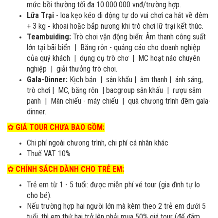
mức bồi thường tối đa 10.000.000 vnđ/trường hợp.
Lữa Trại
- loa kẹo kéo di động tự do vui chơi ca hát về đêm
+ 3 kg
-
khoai hoặc bắp nương khi trò chơi lữ trại kết thúc.
Teambuiding:
Trò chơi vận động biển: Âm thanh công suất
lớn tại bãi biển | Băng rôn - quảng cáo cho doanh nghiệp
của quý khách | dụng cụ trò chơ | MC hoạt náo chuyên
nghiệp | giải thưởng trò chơi.
Gala-Dinner:
Kịch bản | sân khấu | âm thanh | ánh sáng,
trò chơi | MC, băng rôn | bacgroup sân khấu | rượu sâm
panh | Màn chiếu - máy chiếu | quà chương trình đêm gala-
dinner.
✿
GIÁ TOUR CHƯA BAO GỒM:
Chi phí ngoài chương trình, chi phí cá nhân khác
Thuế VAT 10%
✿
CHÍNH SÁCH DÀNH CHO TRẺ EM:
Trẻ em từ 1 - 5 tuổi: được miễn phí vé tour (gia đình tự lo
cho bé).
Nếu trường hợp hai người lớn mà kèm theo 2 trẻ em dưới 5
tuổi, thì em thứ hai trở lên phải mua 50% giá tour (để đãm