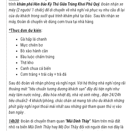
trình
khám phá Hòn Đảo Kỳ Thú Giữa Trùng Khơi Phú Quý.
Đoàn nhận xe
máy (2 người/ 1 chiếc) để di chuyển về nhà nghỉ và phục vụ nhu cầu đi lại
của du khách trong suốt quá trình khám phá tại Đảo.
Sau khi nhận xe
máy, Đoàn di chuyển về dùng cơm trưa tại nhà hàng.
*Thực đơn dự kiến
:
Gà hấp lá chanh
Mực chiên bơ
Bò xào hành cần
Bầu luộc chấm trứng
Thịt kho
Canh chua cá biển
Cơm trắng + trái cây + trà đá
Sau đó đoàn về nhận phòng và nghỉ ngơi.
Với hệ thống nhà nghỉ rộng rãi
thoáng mát “tiêu chuẩn tương đương khách sạn” đầy đủ tiện nghi như
máy tắm nước nóng , điều hòa nhiệt độ, nhà vệ sinh riêng , điện 24/24h
tiêu chuẩn2- 4 khách/phòng, chắc chắn sẽ mang tới cho du khách những
phút giây nghỉ ngơi thoải mái nhất sau những giờ tham quan thú vị vào
ban ngày .
14h30
: Đoàn di chuyển tham quan
"Mũi Dinh Thầy
"
. Nằm trên mũi đất
nhô ra biển
Mũi Dinh Thầy
hay
Mộ Doi Thầy
đối với người dân nơi đây là