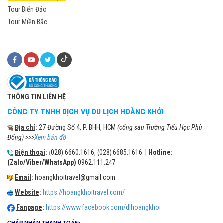
Tour Biển Đảo
Tour Miền Bắc
THÔNG TIN LIÊN HỆ
CÔNG TY TNHH DỊCH VỤ DU LỊCH HOÀNG KHỞI
Địa chỉ
:
27 Đường Số 4, P. BHH, HCM
(cổng sau Trường Tiểu Học Phù
Đổng) >>>
Xem bản đồ
Điện thoại
:
028).6660.1616, (028).6685.1616 |
Hotline:
(
(Zalo/Viber/WhatsApp)
0962.111.247
Email
:
hoangkhoitravel@gmail.com
Website
:
https://hoangkhoitravel.com/
Fanpage
:
https://www.facebook.com/dlhoangkhoi
CHẤP NHẬN THANH TOÁN: