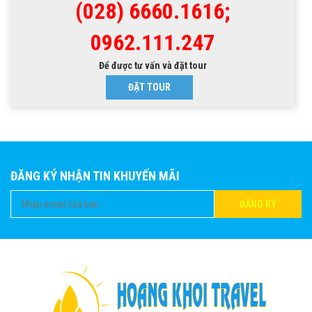
(028) 6660.1616;
0962.111.247
Để được tư vấn và đặt tour
ĐẶT TOUR
ĐĂNG KÝ NHẬN TIN KHUYẾN MÃI
ĐĂNG KÝ