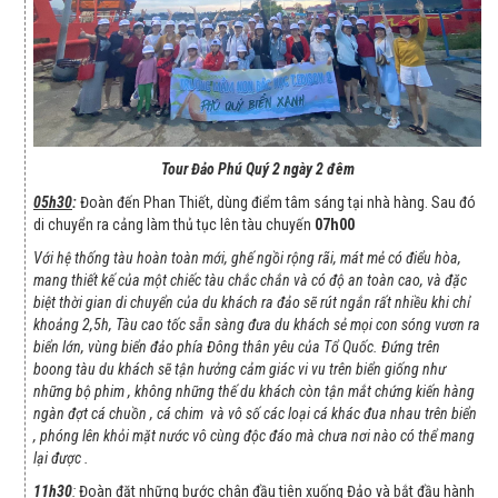
Tour Đảo Phú Quý 2 ngày 2 đêm
05h30
:
Đoàn đến Phan Thiết, dùng điểm tâm sáng tại nhà hàng. Sau đó
di chuyển ra cảng làm thủ tục lên tàu chuyến
07h00
Với hệ thống tàu hoàn toàn mới, ghế ngồi rộng rãi, mát mẻ có điểu hòa,
mang thiết kế của một chiếc tàu chắc chắn và có độ an toàn cao, và đặc
biệt thời gian di chuyển của du khách ra đảo sẽ rút ngắn rất nhiều khi chỉ
khoảng 2,5h, Tàu cao tốc sẵn sàng đưa du khách sẻ mọi con sóng vươn ra
biển lớn, vùng biển đảo phía Đông thân yêu của Tổ Quốc. Đứng trên
boong tàu du khách sẽ tận hưởng cảm giác vi vu trên biển giống như
những bộ phim , không những thế du khách còn tận mắt chứng kiến hàng
ngàn đợt cá chuồn , cá chim và vô số các loại cá khác đua nhau trên biển
, phóng lên khỏi mặt nước vô cùng độc đáo mà chưa nơi nào có thể mang
lại được .
11h30
:
Đoàn đặt những bước chân đầu tiên xuống Đảo và bắt đầu hành