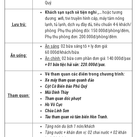
Quý.
Khách sạn sạch sẽ tiện nghi ,…
hoặc tương
đương: wifi, tivi truyền hình cáp, máy tắm nóng
Lưu trú:
lạnh, tủ lạnh, dịch vụ đầy đủ, tiêu chuẩn 4-6 khách/
phòng. Phụ thu phòng đôi: 150.000đ/phòng/đêm,
Phụ thu phòng đơn: 200.000đ/phòng/đêm.
Ăn sáng
: 02 bữa sáng tô + ly đơn giá:
60.000đ/khách/bữa.
Ăn uống:
Ăn chính:
02 bữa cơm phần đơn giá: 140.000đ/pax
+ 01 bữa tiệc hải sản: 220.000đ/pax.
Vé tham quan các điểm trong chương trình
:
Xe máy tham quan quanh đảo
Cột Cờ Biển Đảo Phú Quý
Mũi Dinh Thầy
Tham quan:
Tham quan dốc phượt
Hồ Vô Cực
Chùa Linh Sơn
Tàu tham quan và tắm biển Hòn Tranh.
Tặng nón du lịch 1 nón/khách
Tặng nước + khăn đơn vị: 02 chai nước + 02 khăn