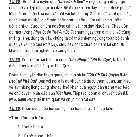
15h00
: Đoàn di chuyển qua
"
Chùa Linh Sơn
"
– một trong những ngôi
chùa cổ và đẹp nhất tại nơi đây. Để được với nơi đây, du khách sẽ phải đi
lên một con dốc khá cao và một vài bậc thang. Sau khi đã vượt qua hết,
chắc chắn du khách sẽ cảm thấy những công sức của mình không
uổng phí khi được chiêm ngưỡng cảnh vật nơi đây. Ngoài ra, Chùa còn
có một tượng
Phật Quán Thế Âm Bồ Tát
nằm ngay trên đỉnh núi vô cùng
thiêng liêng, đứng từ đây, chúng ta có thể chiêm ngưỡng toàn bộ cảnh
quan và vẻ đẹp của
Phú Quý
, điều này chắc chắn sẽ đem lại cho Du
khách những trải nghiệm vô cùng thú vị.
16h00
: Đoàn khởi hành tham quan
“Dốc Phượt”
,
“Hồ Vô Cực”,
là hai địa
điểm check-in nổi tiếng tại Phú Quý.
Đoàn di chuyển đến tham quan, chụp hình tại
"Cột Cờ Chủ Quyền Biển
Đảo” tại Phú Quý
. Đến với nơi đây du khách sẽ được tham quan, tìm hiểu
về sự thiêng liêng cũng như sự khó khăn của người dân trong việc bảo
vệ chủ quyền biển đảo của
Việt Nam
. Tiếp tục, đoàn di chuyển đến
Bãi
Nhỏ, Gành Hang
để tham quan và chụp hình tại đây.
18h00
:
Đoàn dung tiệc hải sản tại nhà hang thực đơn dự kiến:
*
Thực đơn dự kiến
:
1. Tôm hấp bia
2. Lẩu bò nóng + bún