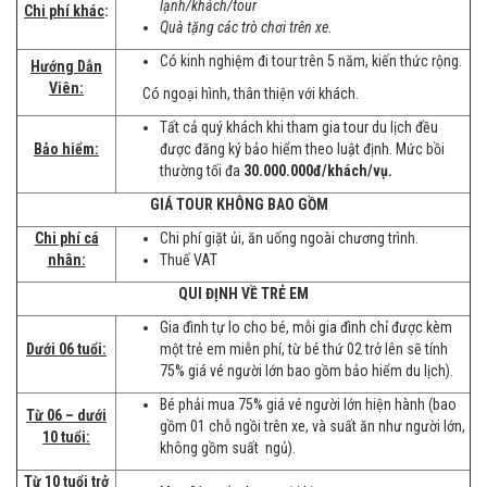
lạnh/khách/tour
Chi phí khác
:
Quà tặng các trò chơi trên xe.
Có kinh nghiệm đi tour trên 5 năm, kiến thức rộng.
Hướng Dẫn
Viên:
Có ngoại hình, thân thiện với khách.
Tất cả quý khách khi tham gia tour du lịch đều
Bảo hiểm:
được đăng ký bảo hiểm theo luật định. Mức bồi
thường tối đa
30.000.000đ/khách/vụ.
GIÁ TOUR KHÔNG BAO GỒM
Chi phí cá
Chi phí giặt ủi, ăn uống ngoài chương trình.
nhân:
Thuế VAT
QUI ĐỊNH VỀ TRẺ EM
Gia đình tự lo cho bé, mỗi gia đình chỉ được kèm
Dưới 06 tuổi:
một trẻ em miễn phí, từ bé thứ 02 trở lên sẽ tính
75% giá vé người lớn bao gồm bảo hiểm du lịch).
Bé phải mua 75% giá vé người lớn hiện hành (bao
Từ 06 – dưới
gồm 01 chỗ ngồi trên xe, và suất ăn như người lớn,
10 tuổi:
không gồm suất ngủ).
Từ 10 tuổi trở