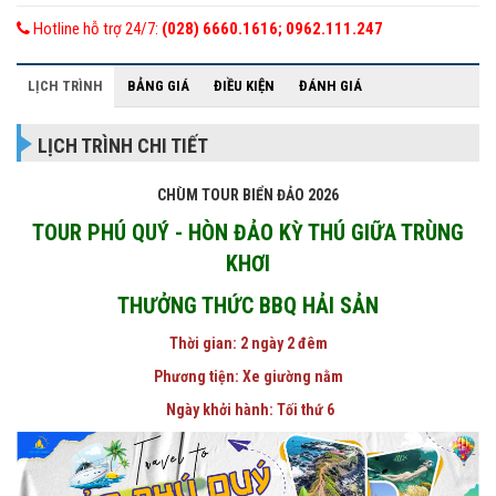
Hotline hỗ trợ 24/7:
(028) 6660.1616; 0962.111.247
LỊCH TRÌNH
BẢNG GIÁ
ĐIỀU KIỆN
ĐÁNH GIÁ
LỊCH TRÌNH CHI TIẾT
CHÙM TOUR BIỂN ĐẢO 2026
TOUR PHÚ QUÝ - HÒN ĐẢO KỲ THÚ GIỮA TRÙNG
KHƠI
THƯỞNG THỨC BBQ HẢI SẢN
Thời gian
: 2 ngày 2 đêm
Phương tiện: Xe giường nằm
Ngày khởi hành: Tối thứ 6