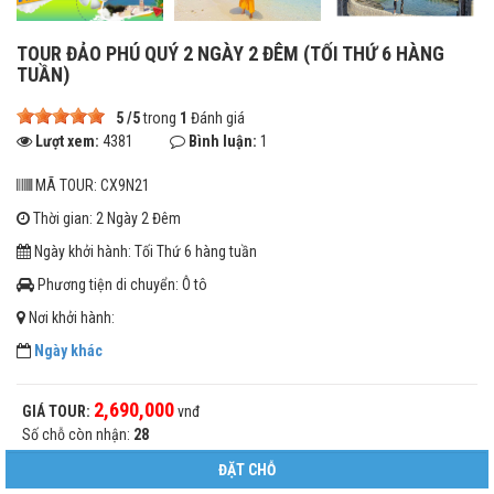
TOUR ĐẢO PHÚ QUÝ 2 NGÀY 2 ĐÊM (TỐI THỨ 6 HÀNG
TUẦN)
5
/
5
trong
1
Đánh giá
Lượt xem:
4381
Bình luận:
1
MÃ TOUR: CX9N21
Thời gian: 2 Ngày 2 Đêm
Ngày khởi hành: Tối Thứ 6 hàng tuần
Phương tiện di chuyển: Ô tô
Nơi khởi hành:
Ngày khác
2,690,000
GIÁ TOUR:
vnđ
Số chỗ còn nhận:
28
ĐẶT CHỖ