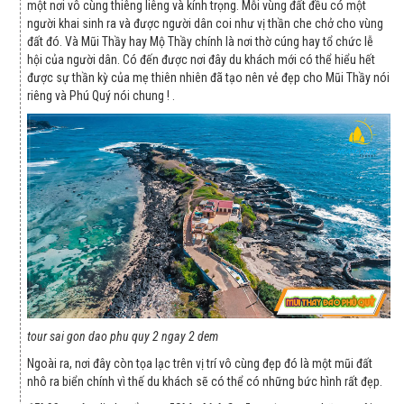
một nơi vô cùng thiêng liêng và kính trọng. Mỗi vùng đất đều có một
người khai sinh ra và được người dân coi như vị thần che chở cho vùng
đất đó. Và Mũi Thầy hay Mộ Thầy chính là nơi thờ cúng hay tổ chức lễ
hội của người dân. Có đến được nơi đây du khách mới có thể hiểu hết
được sự thần kỳ của mẹ thiên nhiên đã tạo nên vẻ đẹp cho Mũi Thầy nói
riêng và Phú Quý nói chung ! .
tour sai gon dao phu quy 2 ngay 2 dem
Ngoài ra, nơi đây còn tọa lạc trên vị trí vô cùng đẹp đó là một mũi đất
nhô ra biển chính vì thế du khách sẽ có thể có những bức hình rất đẹp.