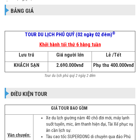
BẢNG GIÁ
©
TOUR DU LỊCH PHÚ QUÝ (02 ngày 02 đêm)
Khởi hành tối thứ 6 hàng tuần
Lưu trú
Giá người lớn
Lễ /Tết
KHÁCH SẠN
2.690.000vnđ
Phụ thu 400.000vnđ
Tour du lịch phú quý 2 ngày 2 đêm
ĐIỀU KIỆN TOUR
GIÁ TOUR BAO GỒM
Xe du lịch giường nằm 40 chỗ đời mới, máy lạnh
suốt tuyến, mic, âm thanh hiện đại, Tài Xế phục vụ
ân cần lịch sự.
Vận chuyển:
Tàu cao tốc SUPERDONG di chuyên qua đảo Phú