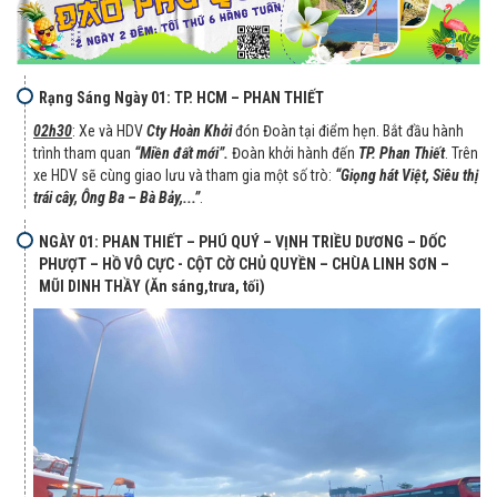
Rạng Sáng Ngày 01: TP. HCM – PHAN THIẾT
02h30
: Xe và HDV
Cty
Hoàn Khởi
đón Đoàn tại điểm hẹn. Bắt đầu hành
trình tham quan
“Miền đất mới”.
Đoàn khởi hành đến
TP. Phan Thiết
. Trên
xe HDV sẽ cùng giao lưu và tham gia một số trò:
“Giọng hát Việt, Siêu thị
trái cây, Ông Ba – Bà Bảy,...”
.
NGÀY 01: PHAN THIẾT – PHÚ QUÝ – VỊNH TRIỀU DƯƠNG – DỐC
PHƯỢT – HỒ VÔ CỰC - CỘT CỜ CHỦ QUYỀN – CHÙA LINH SƠN –
MŨI DINH THẦY (Ăn sáng,trưa, tối)