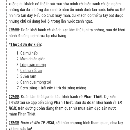
xuồng du khách có thể thoải mái hòa mình với biển xanh và lặn ngắm
những dải đá , những dải san hô nằm ẩn mình dưới làn nước biển có thể
nhìn rõ tận đáy. Nếu có chút may mắn, du khách có thể tự tay bắt được
những chú cá đang bơi lội trong làn nước xanh ngắt.
10h00
:
Đoàn khởi hành về khách sạn làm thủ tục trả phòng, sau đó khởi
hành đi dùng cơm trưa tại nhà hàng
*
Thực đơn dự kiến
:
Cá mú hấp
Mực chiên giòn
Lòng xào mướp
Cá thu sốt cà
Sườn ram
Canh cua mồng tơi
Cơm trắng + trái cây + trà đá tráng miệng
12h00
:
Đoàn làm thủ tục lên tàu, khởi hành về
Phan Thiết
. Dự kiến
14h30 tàu sẽ cập bến cảng
Phan Thiết.
Sau đó đoàn khởi hành về
TP.
HCM,
trên đường đoàn dừng tham quan và mua sắm đặc sản nước
mắm Phan Thiết.
18h30
: Đoàn về đến
TP. HCM,
kết thúc chương trình tham quan, chia tay
và hẹn gặp lại!