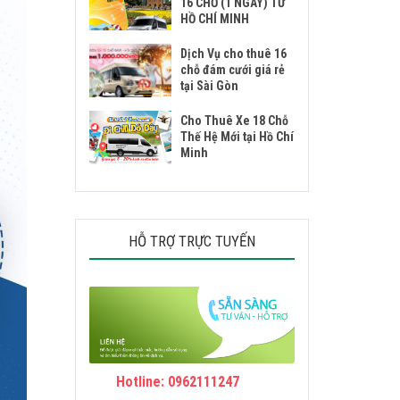
16 CHỖ (1 NGÀY) TỪ
HỒ CHÍ MINH
Dịch Vụ cho thuê 16
chỗ đám cưới giá rẻ
tại Sài Gòn
Cho Thuê Xe 18 Chỗ
Thế Hệ Mới tại Hồ Chí
Minh
HỖ TRỢ TRỰC TUYẾN
Hotline: 0962111247