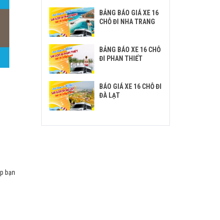
BẢNG BÁO GIÁ XE 16
CHỖ ĐI NHA TRANG
BẢNG BÁO XE 16 CHỖ
ĐI PHAN THIẾT
BÁO GIÁ XE 16 CHỖ ĐI
ĐÀ LẠT
úp bạn