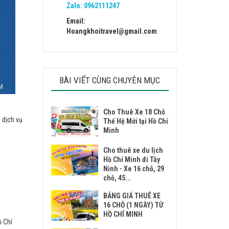
Zalo:
0962111247
Email:
Hoangkhoitravel@gmail.com
BÀI VIẾT CÙNG CHUYÊN MỤC
Cho Thuê Xe 18 Chỗ
 dịch vụ
Thế Hệ Mới tại Hồ Chí
Minh
Cho thuê xe du lịch
Hồ Chí Minh đi Tây
Ninh - Xe 16 chỗ, 29
chỗ, 45...
BẢNG GIÁ THUÊ XE
16 CHỖ (1 NGÀY) TỪ
HỒ CHÍ MINH
ồ Chí