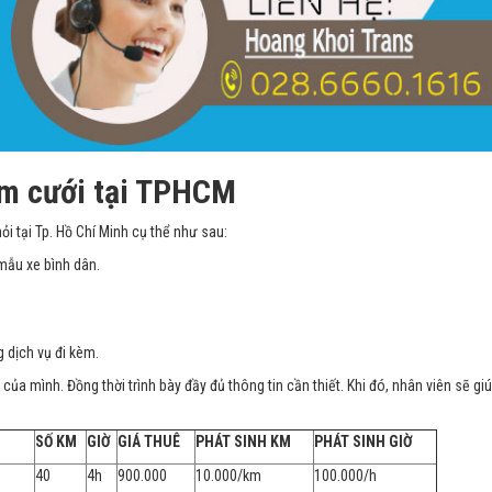
ám cưới tại TPHCM
ỏi tại Tp. Hồ Chí Minh cụ thể như sau:
 mẫu xe bình dân.
g dịch vụ đi kèm.
của mình. Đồng thời trình bày đầy đủ thông tin cần thiết. Khi đó, nhân viên sẽ gi
SỐ KM
GIỜ
GIÁ THUÊ
PHÁT SINH KM
PHÁT SINH GIỜ
40
4h
900.000
10.000/km
100.000/h