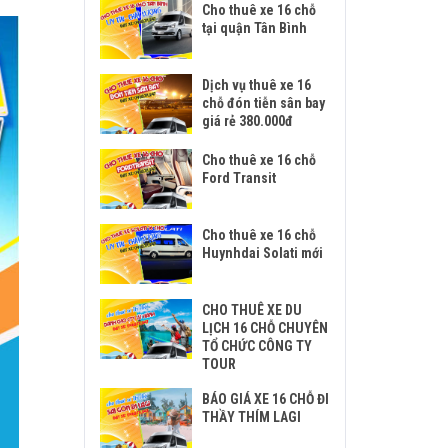
Cho thuê xe 16 chỗ
tại quận Tân Bình
Dịch vụ thuê xe 16
chỗ đón tiễn sân bay
giá rẻ 380.000đ
Cho thuê xe 16 chỗ
Ford Transit
Cho thuê xe 16 chỗ
Huynhdai Solati mới
CHO THUÊ XE DU
LỊCH 16 CHỖ CHUYÊN
TỔ CHỨC CÔNG TY
TOUR
BÁO GIÁ XE 16 CHỖ ĐI
THẦY THÍM LAGI