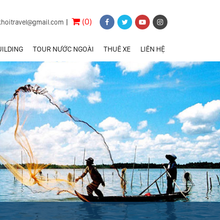
(0)
khoitravel@gmail.com
|
ILDING
TOUR NƯỚC NGOÀI
THUÊ XE
LIÊN HỆ