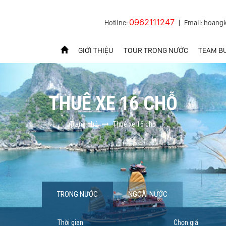
0962111247
Hotline:
|
Email: hoang
GIỚI THIỆU
TOUR TRONG NƯỚC
TEAM BU
THUÊ XE 16 CHỖ
Trang chủ
Thuê xe 16 chỗ
TRONG NƯỚC
NGOÀI NƯỚC
Thời gian
Chọn giá