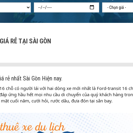
IÁ RẺ TẠI SÀI GÒN
á rẻ nhất Sài Gòn Hiện nay.
6 chỗ có người lái với hai dòng xe mới nhất là Ford-transit 16 c
ụ đáp ứng hầu hết mọi nhu cầu di chuyển của quý khách hàng tron
mặt cuối năm, cưới hỏi, rước dâu, đưa đón tại sân bay.