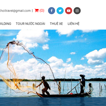
(0)
khoitravel@gmail.com
|
ILDING
TOUR NƯỚC NGOÀI
THUÊ XE
LIÊN HỆ