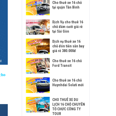
Cho thuê xe 16 chỗ
tại quận Tân Bình
Dịch Vụ cho thuê 16
chỗ đám cưới giá rẻ
tại Sài Gòn
Dịch vụ thuê xe 16
chỗ đón tiễn sân bay
giá rẻ 380.000đ
Cho thuê xe 16 chỗ
Ford Transit
cho
Cho thuê xe 16 chỗ
Huynhdai Solati mới
CHO THUÊ XE DU
LỊCH 16 CHỖ CHUYÊN
TỔ CHỨC CÔNG TY
TOUR