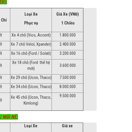
ỀU):
Loại Xe
Giá Xe (VNĐ)
 Chí
Phục vụ
1 Chiều
ết
Xe 4 chỗ (Vios, Accent)
1.800.000
ết
Xe 7 chỗ Velol, Xpander)
2.400.000
ết
Xe 16 chỗ (Ford / Solati)
3.200.000
Xe 18 chỗ (Ford thế hệ
ết
3.600.000
mới)
ết
Xe 29 chỗ (Ucon, Thaco)
7.500.000
ết
Xe 34 chỗ (Ucon, Thaco)
8.000.000
9.500.000
Xe 45 chỗ (Ucon, Thaco,
ết
Kimlong)
/ MŨI NÉ:
Loại Xe
Giá xe