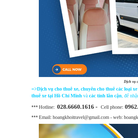
Dịch vụ c
=>Dịch vụ cho thuê xe,
chuyên cho thuê các loại xe
thuê xe tại Hồ Chí Minh
và
các tỉnh lân cận
, để nhậ
028.6660.1616 -
0962
Hotline:
Cell phone:
***
Email: hoangkhoitravel@gmail.com - web: hoangk
***​