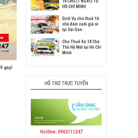
16 CHỖ (1 NGÀY) TỪ
HỒ CHÍ MINH
Dịch Vụ cho thuê 16
chỗ đám cưới giá rẻ
tại Sài Gòn
Cho Thuê Xe 18 Chỗ
Thế Hệ Mới tại Hồ Chí
Minh
ới quý
HỖ TRỢ TRỰC TUYẾN
Hotline: 0962111247