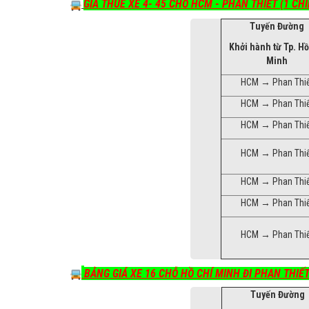
GIÁ THUÊ XE 4- 45 CHỖ HCM - PHAN THIẾT (1 CHI
Tuyến Đường
Khởi hành từ Tp. Hồ
Minh
HCM → Phan Thi
HCM → Phan Thi
HCM → Phan Thi
HCM → Phan Thi
HCM → Phan Thi
HCM → Phan Thi
HCM → Phan Thi
BẢNG GIÁ XE 16 CHỖ HỒ CHÍ MINH ĐI PHAN THIẾT
Tuyến Đường