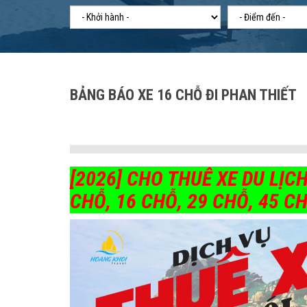
BẢNG BÁO XE 16 CHỖ ĐI PHAN THIẾT
[2026] CHO THUÊ XE DU LỊCH
CHỖ, 16 CHỖ, 29 CHỖ, 45 C