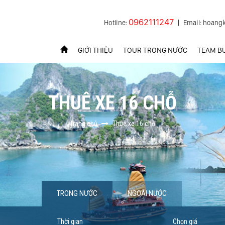
0962111247
Hotline:
|
Email: hoang
GIỚI THIỆU
TOUR TRONG NƯỚC
TEAM BU
THUÊ XE 16 CHỖ
Trang chủ
Thuê xe 16 chỗ
TRONG NƯỚC
NGOÀI NƯỚC
Thời gian
Chọn giá