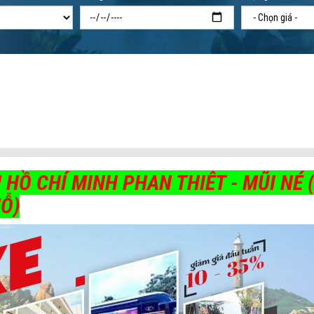
 HỒ CHÍ MINH PHAN THIÊT - MŨI NÉ 
HỖ)