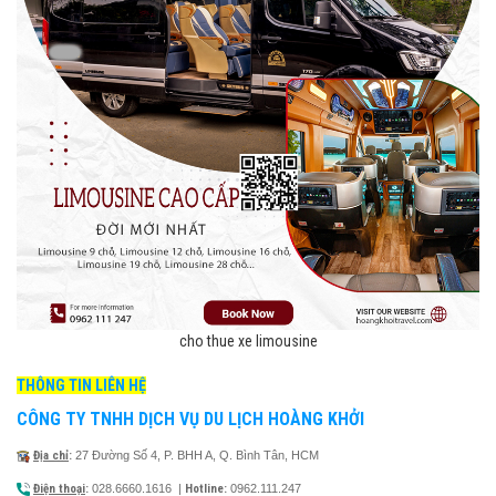
cho thue xe limousine
THÔNG TIN LIÊN HỆ
CÔNG TY TNHH DỊCH VỤ DU LỊCH HOÀNG KHỞI
Địa chỉ
:
27 Đường Số 4, P. BHH A, Q. Bình Tân, HCM
Điện thoại
:
028.6660.1616
|
Hotline:
0962.111.247