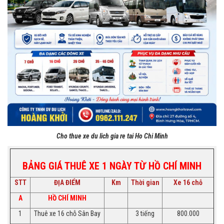
Cho thue xe du lich gia re tai Ho Chi Minh
BẢNG GIÁ THUÊ XE 1 NGÀY TỪ HỒ CHÍ MINH
STT
ĐỊA ĐIỂM
Km
Thời gian
Xe 16 chỗ
A
HỒ CHÍ MINH
1
Thuê xe 16 chỗ Sân Bay
3 tiếng
800.000