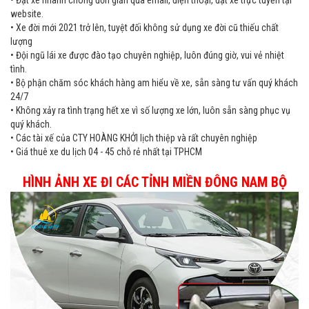
• Đặt xe nhanh chóng đơn giản qua email, điện thoại, đặt xe trực tuyến tại
website.
• Xe đời mới 2021 trở lên, tuyệt đối không sử dụng xe đời cũ thiếu chất
lượng
• Đội ngũ lái xe được đào tạo chuyên nghiệp, luôn đúng giờ, vui vẻ nhiệt
tình.
• Bộ phận chăm sóc khách hàng am hiểu về xe, sẵn sàng tư vấn quý khách
24/7
• Không xảy ra tình trạng hết xe vì số lượng xe lớn, luôn sẵn sàng phục vụ
quý khách.
• Các tài xế của CTY HOÀNG KHỞI lịch thiệp và rất chuyên nghiệp
• Giá thuê xe du lịch 04 - 45 chỗ rẻ nhất tại TPHCM
HÌNH ẢNH XE ĐI CÁC TỈNH MIỀN ĐÔNG NAM BỘ