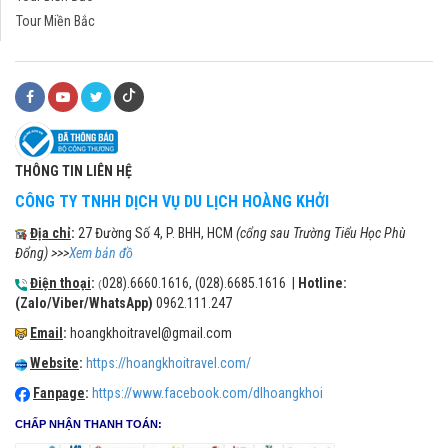
Tour Miền Bắc
THÔNG TIN LIÊN HỆ
CÔNG TY TNHH DỊCH VỤ DU LỊCH HOÀNG KHỞI
Địa chỉ
:
27 Đường Số 4, P. BHH, HCM
(cổng sau Trường Tiểu Học Phù
Đổng) >>>
Xem bản đồ
Điện thoại
:
028).6660.1616, (028).6685.1616 |
Hotline:
(
(Zalo/Viber/WhatsApp)
0962.111.247
Email
:
hoangkhoitravel@gmail.com
Website
:
https://hoangkhoitravel.com/
Fanpage
:
https://www.facebook.com/dlhoangkhoi
CHẤP NHẬN THANH TOÁN: