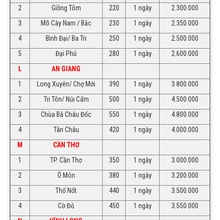
2
Giồng Tôm
220
1 ngày
2.300.000
3
Mõ Cày Nam / Bắc
230
1 ngày
2.350.000
4
Bình Đại/ Ba Tri
250
1 ngày
2.500.000
5
Đại Phú
280
1 ngày
2.600.000
L
AN GIANG
1
Long Xuyên/ Chợ Mới
390
1 ngày
3.800.000
2
Tri Tôn/ Núi Cấm
500
1 ngày
4.500.000
3
Chùa Bà Châu Đốc
550
1 ngày
4.800.000
4
Tân Châu
420
1 ngày
4.000.000
M
CẦN THƠ
1
TP. Cần Thơ
350
1 ngày
3.000.000
2
Ô Môn
380
1 ngày
3.200.000
3
Thố Nốt
440
1 ngày
3.500.000
4
Cờ Đỏ
450
1 ngày
3.550.000