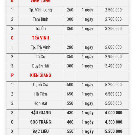
N
VĨNH LONG
1
Tp. Vĩnh Long
260
1 ngày
2.500.000
2
Tam Bình
300
1 ngày
2.700.000
3
Trà Ôn
360
1 ngày
3.200.000
O
TRÀ VINH
1
Tp. Trà Vinh
280
1 ngày
2.600.000
2
Tà Cú
350
1 ngày
2.900.000
3
Duyên Hải
380
1 ngày
3.400.000
P
KIÊN GIANG
1
Rạch Giá
500
1 ngày
5.200.000
2
Hà Tiên
650
1 ngày
6.500.000
3
Hòn Đất
550
1 ngày
5.500.000
S
HẬU GIANG
430
1 ngày
4.000.000
Q
SÓC TRANG
460
1 ngày
4.300.000
X
BẠC LIÊU
550
1 ngày
5.200.000