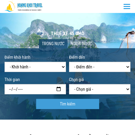
Togg
navi
THUÊ XE 45 CHỖ
Trang chủ
Thuê xe 45 chỗ
TRONG NƯỚC
NGOÀI NƯỚC
Điểm khởi hành
Điểm đến
Thời gian
Chọn giá
Tìm kiếm