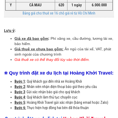
Y
CÀ MAU
620
1 ngày
6.000.000
Bảng giá cho thuê xe 16 chỗ giá rẻ từ Hồ Chí Minh
Lưu ý
:
Giá xe đã bao gồm
:
Phí xăng xe, cầu đường, lương lái xe,
bảo hiểm.
Giá thuê xe chưa bao gồm:
Ăn ngủ của tài xế, VAT, phát
sinh ngoài của chương trình
Giá thuê xe có thể thay đổi tùy vào thời điểm.
❀
Quy trình đặt xe du lịch tại Hoàng Khởi Travel:
Bước 1
:
Quý khách gọi đến nhà xe Hoàng Khởi
Bước 2
:
Nhân viên nhận điện thoại báo giá theo yêu cầu
Bước 3
: Gửi xác nhận báo giá cho quý khách
Bước 4
:
Quý khách làm thủ tục chuyển cọc
Bước 5
:
Hoàng Khởi Travel gửi xác nhận (bằng email hoặc Zalo)
Bước 6:
Thực hiện hợp đồng hai bên đã thỏa thuận