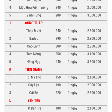
4
Mộc Hóa Kiến Tường
240
1 ngày
2.700.000
5
Vĩnh Hưng
280
1 ngày
3.000.000
I
ĐỒNG THÁP
1
Tháp Mười
240
1 ngày
2.500.000
2
Sadec
290
1 ngày
2.800.000
3
Cao Lãnh
300
1 ngày
2.800.000
4
Tam Nông
350
1 ngày
3.100.000
5
Hồng Ngự
440
1 ngày
3.500.000
K
TIỀN GIANG
1
Tp. Mỹ Tho
150
1 ngày
2.100.000
2
Cây Lậy
190
1 ngày
2.300.000
3
Cái Bè
220
1 ngày
2.500.000
L
BẾN TRE
1
TP. Bến Tre
180
1 ngày
2.100.000