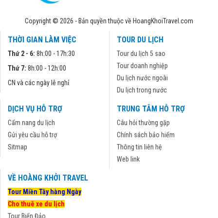
Copyright © 2026 - Bản quyền thuộc về HoangKhoiTravel.com
THỜI GIAN LÀM VIỆC
TOUR DU LỊCH
Thứ 2 - 6:
8h:00 - 17h:30
Tour du lịch 5 sao
Tour doanh nghiệp
Thứ 7:
8h:00 - 12h:00
Du lịch nước ngoài
CN và các ngày lễ nghỉ
Du lịch trong nước
DỊCH VỤ HỖ TRỢ
TRUNG TÂM HỖ TRỢ
Cẩm nang du lịch
Câu hỏi thường gặp
Gửi yêu cầu hỗ trợ
Chính sách bảo hiểm
Sitmap
Thông tin liên hệ
Web link
VỀ HOÀNG KHỞI TRAVEL
Tour Miền Tây hàng Ngày
Cho thuê xe du lịch
Tour Biển Đảo