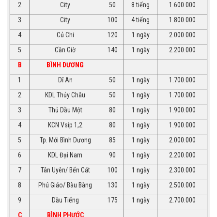
2
City
50
8 tiếng
1.600.000
3
City
100
4 tiếng
1.800.000
4
Củ Chi
120
1 ngày
2.000.000
5
Cần Giờ
140
1 ngày
2.200.000
B
BÌNH DƯƠNG
1
Dĩ An
50
1 ngày
1.700.000
2
KDL Thủy Châu
50
1 ngày
1.700.000
3
Thủ Dầu Một
80
1 ngày
1.900.000
4
KCN Vsip 1,2
80
1 ngày
1.900.000
5
Tp. Mới Bình Dương
85
1 ngày
2.000.000
6
KDL Đại Nam
90
1 ngày
2.200.000
7
Tân Uyên/ Bến Cát
100
1 ngày
2.300.000
8
Phú Giáo/ Bàu Bàng
130
1 ngày
2.500.000
9
Dầu Tiếng
175
1 ngày
2.700.000
C
BÌNH PHƯỚC