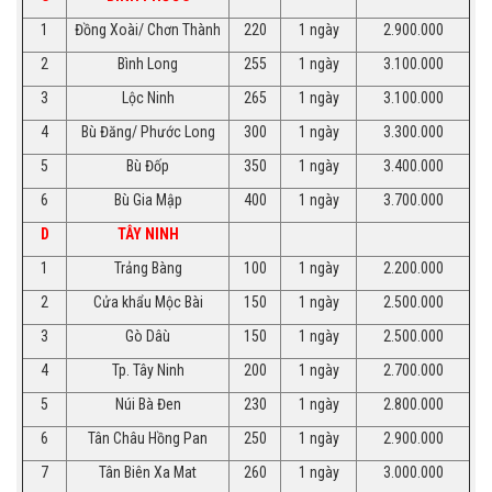
1
Đồng Xoài/ Chơn Thành
220
1 ngày
2.900.000
2
Bình Long
255
1 ngày
3.100.000
3
Lộc Ninh
265
1 ngày
3.100.000
4
Bù Đăng/ Phước Long
300
1 ngày
3.300.000
5
Bù Đốp
350
1 ngày
3.400.000
6
Bù Gia Mập
400
1 ngày
3.700.000
D
TÂY NINH
1
Trảng Bàng
100
1 ngày
2.200.000
2
Cửa khẩu Mộc Bài
150
1 ngày
2.500.000
3
Gò Dâù
150
1 ngày
2.500.000
4
Tp. Tây Ninh
200
1 ngày
2.700.000
5
Núi Bà Đen
230
1 ngày
2.800.000
6
Tân Châu Hồng Pan
250
1 ngày
2.900.000
7
Tân Biên Xa Mat
260
1 ngày
3.000.000