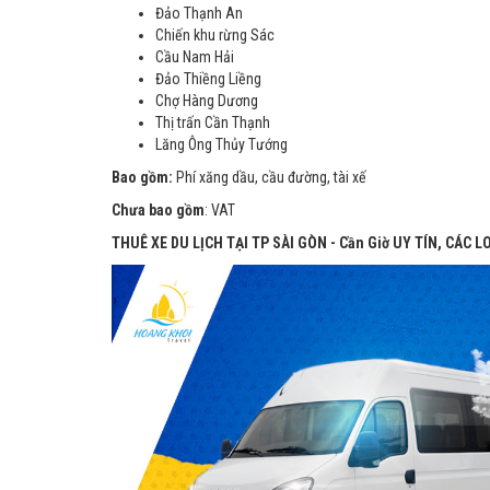
Đảo Thạnh An
Chiến khu rừng Sác
Cầu Nam Hải
Đảo Thiềng Liềng
Chợ Hàng Dương
Thị trấn Cần Thạnh
Lăng Ông Thủy Tướng
Bao gồm:
Phí xăng dầu, cầu đường, tài xế
Chưa bao gồm
: VAT
THUÊ XE DU LỊCH TẠI TP SÀI GÒN - Cần Giờ UY TÍN, CÁC 