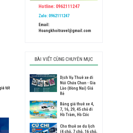
Hotline: 0962111247
Zalo:
0962111247
Email:
Hoangkhoitravel@gmail.com
BÀI VIẾT CÙNG CHUYÊN MỤC
Dịch Vụ Thuê xe đi
Núi Chứa Chan - Gia
iá tốt
Lào (Đồng Nai) Giá
Rẻ
Bảng giá thuê xe 4,
7, 16, 29, 45 chỗ đi
Hồ Tràm, Hồ Cốc
Cho thuê xe du lịch
(4 chỗ, 7 chỗ, 16 chỗ,