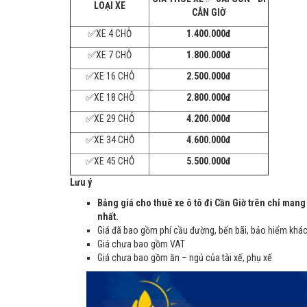
LOẠI XE
CÂN GIỜ
✅
XE 4 CHỖ
1.400.000đ
✅
XE 7 CHỖ
1.
8
00.000đ
✅
XE 16 CHỖ
2
.
5
00.000đ
✅
XE 18 CHỖ
2
.
8
00.000đ
✅
XE 29 CHỖ
4.200.000đ
✅
XE 34 CHỖ
4
.
6
00.000đ
✅
XE 45 CHỖ
5.500.000đ
Lưu ý
Bảng giá cho thuê xe ô tô đi Cần Giờ trên chỉ mang 
nhất.
Giá đã bao gồm phí cầu đường, bến bãi, bảo hiểm khách
Giá chưa bao gồm VAT
Giá chưa bao gồm ăn – ngủ của tài xế, phụ xế