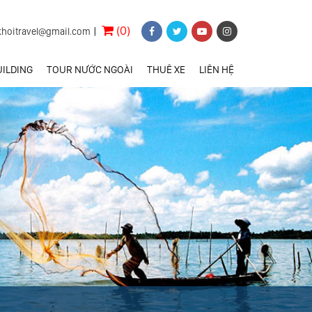
(0)
khoitravel@gmail.com
|
ILDING
TOUR NƯỚC NGOÀI
THUÊ XE
LIÊN HỆ