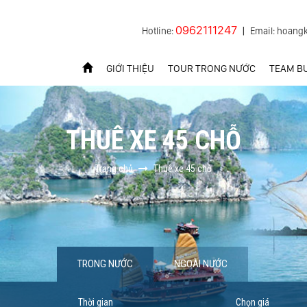
0962111247
Hotline:
|
Email: hoang
GIỚI THIỆU
TOUR TRONG NƯỚC
TEAM BU
THUÊ XE 45 CHỖ
Trang chủ
Thuê xe 45 chỗ
TRONG NƯỚC
NGOÀI NƯỚC
Thời gian
Chọn giá