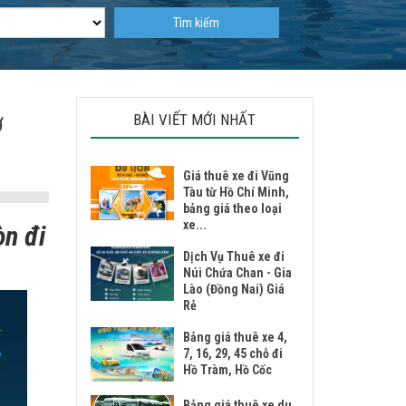
Tìm kiếm
BÀI VIẾT MỚI NHẤT
Ờ
Giá thuê xe đi Vũng
Tàu từ Hồ Chí Minh,
bảng giá theo loại
xe...
òn đi
Dịch Vụ Thuê xe đi
Núi Chứa Chan - Gia
Lào (Đồng Nai) Giá
Rẻ
Bảng giá thuê xe 4,
7, 16, 29, 45 chỗ đi
Hồ Tràm, Hồ Cốc
Bảng giá thuê xe du