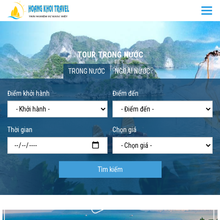
Togg
navi
TOUR TRONG NƯỚC
Trang chủ
Tour trong nước
TRONG NƯỚC
NGOÀI NƯỚC
Điểm khởi hành
Điểm đến
Thời gian
Chọn giá
Tìm kiếm