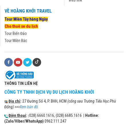
Web link
VỀ HOÀNG KHỞI TRAVEL
Tour Miền Tây hàng Ngày
Cho thuê xe du lịch
Tour Biển Đảo
Tour Miền Bắc
THÔNG TIN LIÊN HỆ
CÔNG TY TNHH DỊCH VỤ DU LỊCH HOÀNG KHỞI
Địa chỉ
:
27 Đường Số 4, P. BHH, HCM
(cổng sau Trường Tiểu Học Phù
Đổng) >>>
Xem bản đồ
Điện thoại
:
028).6660.1616, (028).6685.1616 |
Hotline:
(
(Zalo/Viber/WhatsApp)
0962.111.247