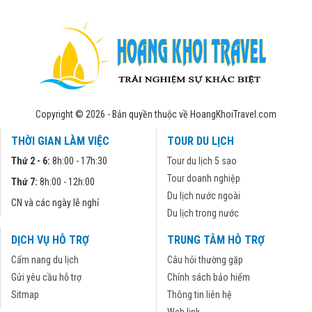
Copyright © 2026 - Bản quyền thuộc về HoangKhoiTravel.com
THỜI GIAN LÀM VIỆC
TOUR DU LỊCH
Thứ 2 - 6:
8h:00 - 17h:30
Tour du lịch 5 sao
Tour doanh nghiệp
Thứ 7:
8h:00 - 12h:00
Du lịch nước ngoài
CN và các ngày lễ nghỉ
Du lịch trong nước
DỊCH VỤ HỖ TRỢ
TRUNG TÂM HỖ TRỢ
Cẩm nang du lịch
Câu hỏi thường gặp
Gửi yêu cầu hỗ trợ
Chính sách bảo hiểm
Sitmap
Thông tin liên hệ