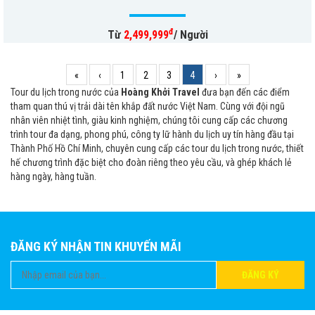
đ
Từ
2,499,999
/ Người
«
‹
1
2
3
4
›
»
Tour du lịch trong nước của
Hoàng Khởi Travel
đưa bạn đến các điểm
tham quan thú vị trải dài tên khắp đất nước Việt Nam. Cùng với đội ngũ
nhân viên nhiệt tình, giàu kinh nghiệm, chúng tôi cung cấp các chương
trình tour đa dạng, phong phú, công ty lữ hành du lịch uy tín hàng đầu tại
Thành Phố Hồ Chí Minh, chuyên cung cấp các tour du lịch trong nước, thiết
hế chương trình đặc biệt cho đoàn riêng theo yêu cầu, và ghép khách lẻ
hàng ngày, hàng tuần.
ĐĂNG KÝ NHẬN TIN KHUYẾN MÃI
ĐĂNG KÝ