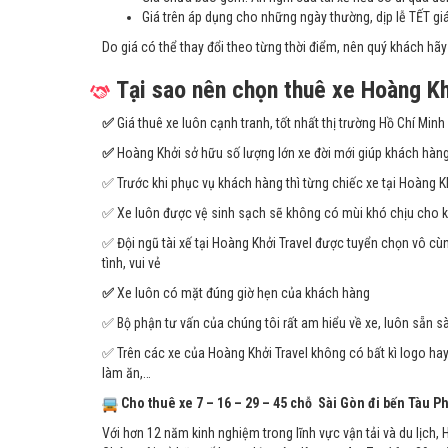
Giá trên áp dụng cho những ngày thường, dịp lễ TẾT g
Do giá có thể thay đổi theo từng thời điểm, nên quý khách hãy 
Tại sao nên chọn thuê xe
Hoàng Kh
✅
Giá thuê xe luôn cạnh tranh, tốt nhất thị trường Hồ Chí Minh
✅
Hoàng Khởi sở hữu số lượng lớn xe đời mới giúp khách hàng
✅ Trước khi phục vụ khách hàng thì từng chiếc xe tại Hoàng Kh
✅ Xe luôn được vệ sinh sạch sẽ không có mùi khó chịu cho 
✅ Đội ngũ tài xế tại Hoàng Khởi Travel được tuyển chọn vô cù
tình, vui vẻ
✅
Xe luôn có mặt đúng giờ hẹn của khách hàng
✅ Bộ phận tư vấn của chúng tôi rất am hiểu về xe, luôn sẵn s
✅ Trên các xe của Hoàng Khởi Travel không có bất kì logo hay h
làm ăn,…
Cho thuê xe
7 – 16 – 29 – 45 chỗ
Sài Gòn đi bến Tàu P
Với hơn 12 năm kinh nghiệm trong lĩnh vực vận tải và du lịch, H