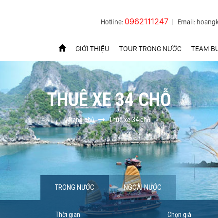
0962111247
Hotline:
|
Email: hoang
GIỚI THIỆU
TOUR TRONG NƯỚC
TEAM BU
THUÊ XE 34 CHỖ
Trang chủ
Thuê xe 34 chỗ
TRONG NƯỚC
NGOÀI NƯỚC
Thời gian
Chọn giá