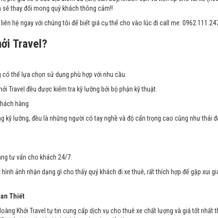
iá sẽ thay đổi mong quý khách thông cảm!!
liên hệ ngay với chúng tôi để biết giá cụ thể cho vào lúc đi call me: 0962.111.24
ởi Travel
?
 có thể lựa chọn sử dụng phù hợp với nhu cầu.
ởi Travel đều được kiểm tra kỹ lưỡng bởi bộ phận kỹ thuật.
khách hàng
ng kỹ lưỡng, đều là những người có tay nghề và độ cẩn trọng cao cũng như thái đ
àng tư vấn cho khách 24/7.
ình ảnh nhận dạng gì cho thấy quý khách đi xe thuê, rất thích hợp để gặp xui gia
han Thiết
oàng Khởi Travel tự tin cung cấp dịch vụ cho thuê xe chất lượng và giá tốt nhất t