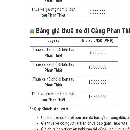
Phan Thiết
Thuê xe giường nằm đi bến
9.500.000
tàu Phan Thiết
Bảng giá thuê xe đi Cảng Phan Th
Loại xe
Giá xe 2N2Đ (VND)
Thuê xe 16 chỗ đi bến tàu
6.500.000
Phan Thiết
Thuê xe 29 chỗ đi bến tàu
10.000.000
Phan Thiết
Thuê xe 45 chỗ đi bến tàu
15.000.000
Phan Thiết
Thuê xe giường nằm đi bến
15.500.000
tàu Phan Thiết
** Quý Khách xin lưu ý
:
Giá thuê xe có tài xế bên trên đã bao gồm: xăng dầu, ph
Giá thuê xe có người lái trên chưa bao gồm Thuế VAT
Giá chưa bao gồm: Ăn nghỉ của tài xế nếu có đi qua đêm,