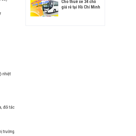
Cho thuê xe 34 chỗ
giá rẻ tại Hồ Chí Minh
7
ộ nhiệt
, đối tác
hị trường.