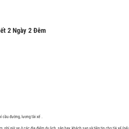
iết 2 Ngày 2 Đêm
í cầu đường, lương tài xế ..
 phí giữ xe ở các địa điểm du lịch, sân bay, khách sạn và tiền tip cho tài xế (nế