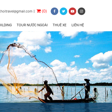
(0)
khoitravel@gmail.com
|
ILDING
TOUR NƯỚC NGOÀI
THUÊ XE
LIÊN HỆ