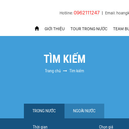
0962111247
Hotline:
|
Email: hoang
GIỚI THIỆU
TOUR TRONG NƯỚC
TEAM BU
TÌM KIẾM
Trang chủ
Tìm kiếm
TRONG NƯỚC
NGOÀI NƯỚC
Thời gian
Chọn giá