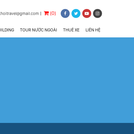
(0)
khoitravel@gmail.com
|
ILDING
TOUR NƯỚC NGOÀI
THUÊ XE
LIÊN HỆ