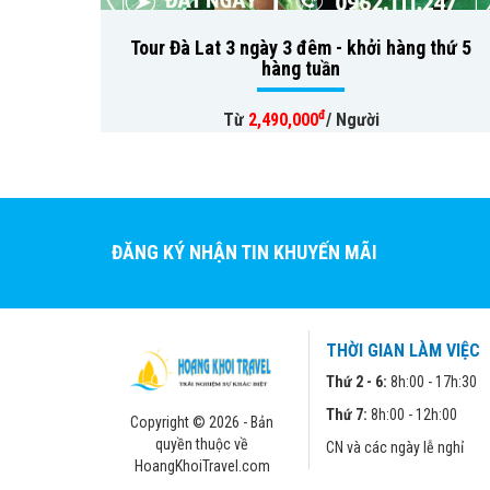
Tour Đà Lat 3 ngày 3 đêm - khởi hàng thứ 5
hàng tuần
đ
Từ
2,490,000
/ Người
ĐĂNG KÝ NHẬN TIN KHUYẾN MÃI
THỜI GIAN LÀM VIỆC
Thứ 2 - 6:
8h:00 - 17h:30
Thứ 7:
8h:00 - 12h:00
Copyright © 2026 - Bản
quyền thuộc về
CN và các ngày lễ nghỉ
HoangKhoiTravel.com