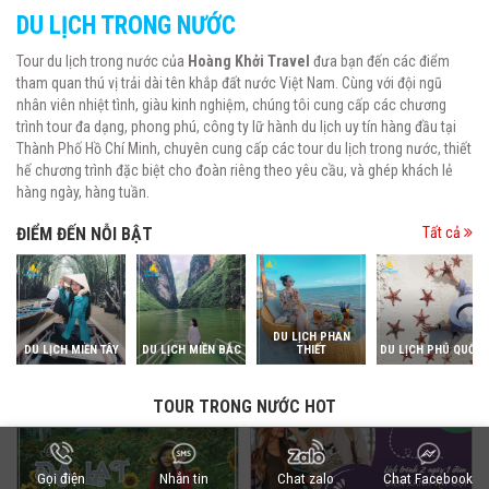
DU LỊCH TRONG NƯỚC
Tour du lịch trong nước của
Hoàng Khởi Travel
đưa bạn đến các điểm
tham quan thú vị trải dài tên khắp đất nước Việt Nam. Cùng với đội ngũ
nhân viên nhiệt tình, giàu kinh nghiệm, chúng tôi cung cấp các chương
trình tour đa dạng, phong phú, công ty lữ hành du lịch uy tín hàng đầu tại
Thành Phố Hồ Chí Minh, chuyên cung cấp các tour du lịch trong nước, thiết
hế chương trình đặc biệt cho đoàn riêng theo yêu cầu, và ghép khách lẻ
hàng ngày, hàng tuần.
ĐIỂM ĐẾN NỖI BẬT
Tất cả
DU LỊCH PHAN
DU LỊCH MIỀN TÂY
DU LỊCH MIỀN BẮC
THIẾT
DU LỊCH PHÚ QUỐC
TOUR TRONG NƯỚC HOT
Gọi điện
Nhắn tin
Chat zalo
Chat Facebook