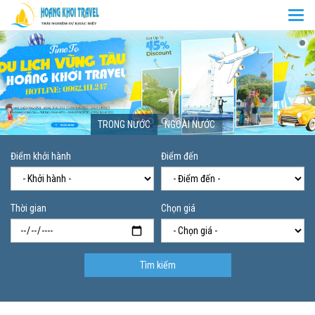
Togg
navi
TRONG NƯỚC
NGOÀI NƯỚC
Điểm khởi hành
Điểm đến
Thời gian
Chọn giá
Tìm kiếm