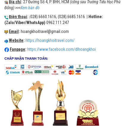
Địa chỉ
:
27 Đường Số 4, P. BHH, HCM
(cổng sau Trường Tiểu Học Phù
Đổng) >>>
Xem bản đồ
Điện thoại
:
028).6660.1616, (028).6685.1616 |
Hotline:
(
(Zalo/Viber/WhatsApp)
0962.111.247
Email
:
hoangkhoitravel@gmail.com
Website
:
https://hoangkhoitravel.com/
Fanpage
:
https://www.facebook.com/dlhoangkhoi
CHẤP NHẬN THANH TOÁN: