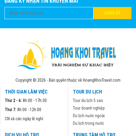
ĐĂNG KÝ NHẬN TIN KHUYẾN MÃI
ĐĂNG KÝ
Copyright © 2026 - Bản quyền thuộc về HoangKhoiTravel.com
THỜI GIAN LÀM VIỆC
TOUR DU LỊCH
Thứ 2 - 6:
8h:00 - 17h:30
Tour du lịch 5 sao
Tour doanh nghiệp
Thứ 7:
8h:00 - 12h:00
Du lịch nước ngoài
CN và các ngày lễ nghỉ
Du lịch trong nước
DỊCH VỤ HỖ TRỢ
TRUNG TÂM HỖ TRỢ